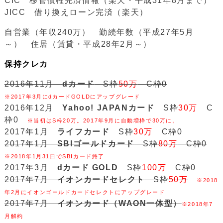
CIC 移管債権完済情報（楽天・平成31年8月まで）
JICC 借り換えローン完済（楽天）
自営業（年収240万） 勤続年数（平成27年5月
～） 住居（賃貸・平成28年2月～）
保持クレカ
2016年11月
dカード
S枠
50万
C枠0
※2017年3月にdカードGOLDにアップグレード
2016年12月
Yahoo! JAPANカード
S枠
30万
C
枠0
※当初はS枠20万。2017年9月に自動増枠で30万に。
2017年1月
ライフカード
S枠
30万
C枠0
2017年1月
SBIゴールドカード
S枠
80万
C枠0
※2018年1月31日でSBIカード終了
2017年3月
dカード GOLD
S枠
100万
C枠0
2017年7月
イオンカードセレクト
S枠
50万
※2018
年2月にイオンゴールドカードセレクトにアップグレード
2017年7月
イオンカード（WAON一体型）
※2018年7
月解約