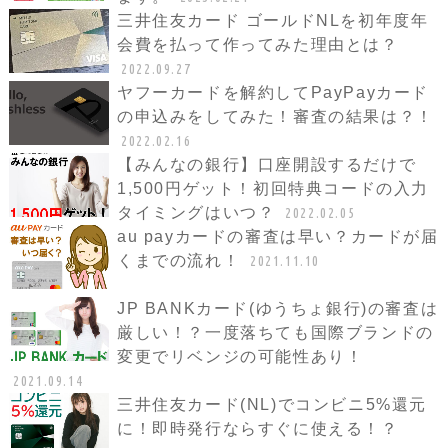
三井住友カード ゴールドNLを初年度年
会費を払って作ってみた理由とは？
2022.09.27
ヤフーカードを解約してPayPayカード
の申込みをしてみた！審査の結果は？！
2022.02.16
【みんなの銀行】口座開設するだけで
1,500円ゲット！初回特典コードの入力
タイミングはいつ？
2022.02.05
au payカードの審査は早い？カードが届
くまでの流れ！
2021.11.10
JP BANKカード(ゆうちょ銀行)の審査は
厳しい！？一度落ちても国際ブランドの
変更でリベンジの可能性あり！
2021.09.14
三井住友カード(NL)でコンビニ5%還元
に！即時発行ならすぐに使える！？