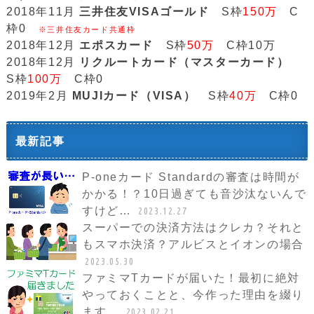
2018年11月
三井住友VISAゴールド
S枠
150万
C
枠0
※三井住友カード共通枠
2018年12月
エポスカード
S枠
50万
C枠10万
2018年12月
リクルートカード（マスターカード）
S枠
100万
C枠0
2019年2月
MUJIカード（VISA）
S枠
40万
C枠0
最新記事
P-oneカード Standardの審査は時間が
かかる！？10日過ぎても音沙汰ないんで
すけど…
2023.12.27
スーパーでの決済方法はクレカ？それと
もスマホ決済？アルビスとイオンの場合
2023.05.30
ファミマTカードが届いた！最初に絶対
やっておくことと、今作った理由を綴り
ます。
2023.02.21