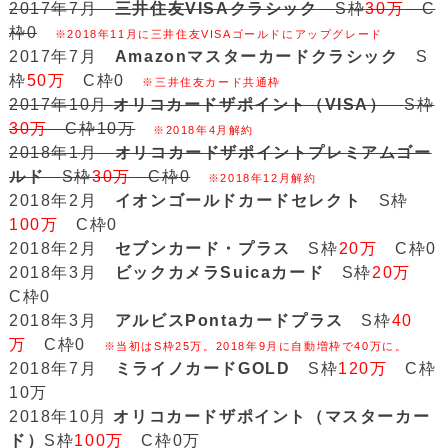
2017年7月
三井住友VISAクラシック
S枠
30万
C
枠0
※2018年11月に三井住友VISAゴールドにアップグレード
2017年7月
Amazonマスターカードクラシック
S
枠
50万
C枠0
※三井住友カード共通枠
2017年10月
オリコカードザポイント（VISA）
S枠
30万
C枠10万
※2018年4月解約
2018年1月
オリコカードザポイントプレミアムゴー
ルド
S枠
30万
C枠0
※2018年12月解約
2018年2月
イオンゴールドカードセレクト
S枠
100万
C枠0
2018年2月
セブンカード・プラス
S枠
20万
C枠0
2018年3月
ビックカメラSuicaカード
S枠
20万
C枠0
2018年3月
アルビスPontaカードプラス
S枠
40
万
C枠0
※当初はS枠25万。2018年9月に自動増枠で40万に。
2018年7月
ミライノカードGOLD
S枠
120万
C枠
10万
2018年10月
オリコカードザポイント（マスターカー
ド）
S枠
100万
C枠0万