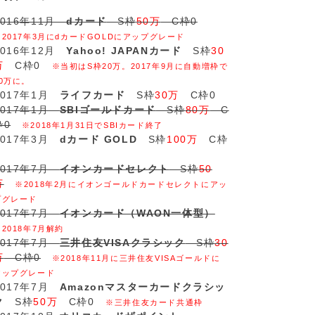
2016年11月
dカード
S枠
50万
C枠0
※2017年3月にdカードGOLDにアップグレード
2016年12月
Yahoo! JAPANカード
S枠
30
万
C枠0
※当初はS枠20万。2017年9月に自動増枠で
30万に。
2017年1月
ライフカード
S枠
30万
C枠0
2017年1月
SBIゴールドカード
S枠
80万
C
枠0
※2018年1月31日でSBIカード終了
2017年3月
dカード GOLD
S枠
100万
C枠
2017年7月
イオンカードセレクト
S枠
50
万
※2018年2月にイオンゴールドカードセレクトにアッ
プグレード
2017年7月
イオンカード（WAON一体型）
※2018年7月解約
2017年7月
三井住友VISAクラシック
S枠
30
万
C枠0
※2018年11月に三井住友VISAゴールドに
アップグレード
2017年7月
Amazonマスターカードクラシッ
ク
S枠
50万
C枠0
※三井住友カード共通枠