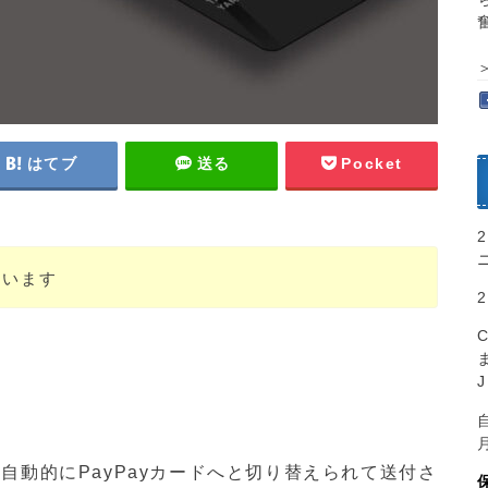
はてブ
送る
Pocket
ています
ゞ
自動的にPayPayカードへと切り替えられて送付さ