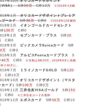
2017年10月
オリコカードザポイント
（VISA）
S枠
30万
C枠10万
※2018年4月解
約
2018年1月
オリコカードザポイントプレミア
ムゴールド
S枠
30万
C枠0
※2018年12月解約
2018年2月
イオンゴールドカードセレクト
S枠
100万
C枠0
2018年2月
セブンカード・プラス
S枠
20
万
C枠0
2018年3月
ビックカメラSuicaカード
S枠
20万
C枠0
2018年3月
アルビスPontaカードプラス
S
枠
40万
C枠0
※当初はS枠25万。2018年9月に自動
増枠で40万に。
2018年7月
ミライノカードGOLD
S枠
120
万
C枠10万
2018年10月
オリコカードザポイント（マスタ
ーカード）
S枠
100万
C枠0万
2018年11月
三井住友VISAゴールド
S枠
150
万
C枠0
※三井住友カード共通枠
2018年12月
エポスカード
S枠
50万
C枠10
万