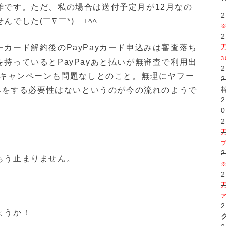
難です。ただ、私の場合は送付予定月が12月なの
でした(￣∇￣*)ゞｴﾍﾍ
カード解約後のPayPayカード申込みは審査落ち
持っているとPayPayあと払いが無審査で利用出
せキャンペーンも問題なしとのこと。無理にヤフー
込みをする必要性はないというのが今の流れのようで
0
もう止まりません。
ょうか！