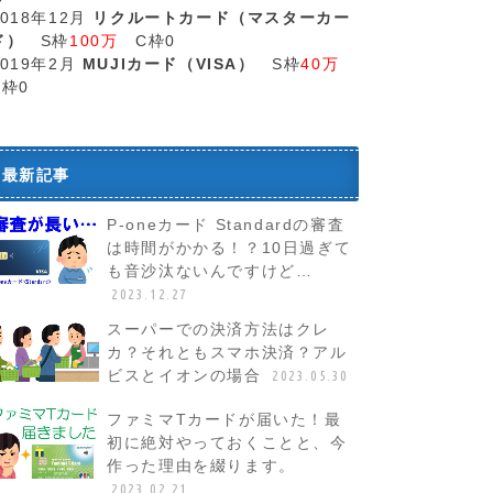
2018年12月
リクルートカード（マスターカー
ド）
S枠
100万
C枠0
2019年2月
MUJIカード（VISA）
S枠
40万
C枠0
最新記事
P-oneカード Standardの審査
は時間がかかる！？10日過ぎて
も音沙汰ないんですけど…
2023.12.27
スーパーでの決済方法はクレ
カ？それともスマホ決済？アル
ビスとイオンの場合
2023.05.30
ファミマTカードが届いた！最
初に絶対やっておくことと、今
作った理由を綴ります。
2023.02.21