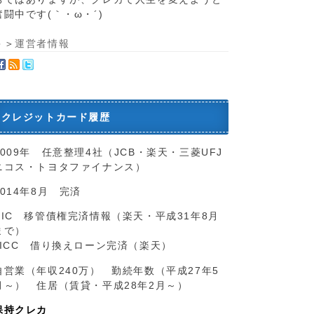
奮闘中です(｀・ω・´)ゞ
＞＞
運営者情報
クレジットカード履歴
2009年 任意整理4社（JCB・楽天・三菱UFJ
ニコス・トヨタファイナンス）
2014年8月 完済
CIC 移管債権完済情報（楽天・平成31年8月
まで）
JICC 借り換えローン完済（楽天）
自営業（年収240万） 勤続年数（平成27年5
月～） 住居（賃貸・平成28年2月～）
保持クレカ