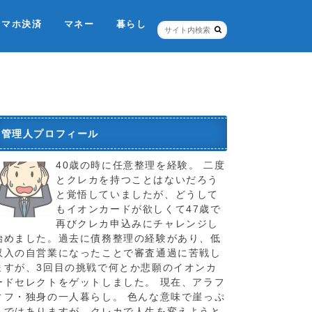
スマホ決済
マネー
暮らし
ネット銀行・証券
個人信用情報機関
税金のこと
お店
ポイントカード
保険
管理人プロフィール
40歳の時に任意整理を経験。 二度
とクレカを持つことはないだろう
と覚悟していましたが、どうして
もイオンカードが欲しくて47歳で
再びクレカ申込みにチャレンジし
始めました。過去に債務整理の経験があり、低
収入の自営業になったことで審査通過に苦戦し
ますが、3回目の挑戦で何とか悲願のイオンカ
ードセレクトをゲットしました。 現在、アラフ
ィフ・独身の一人暮らし。 色んな意味で崖っぷ
ちではありますが、クレカで人生を変えようと