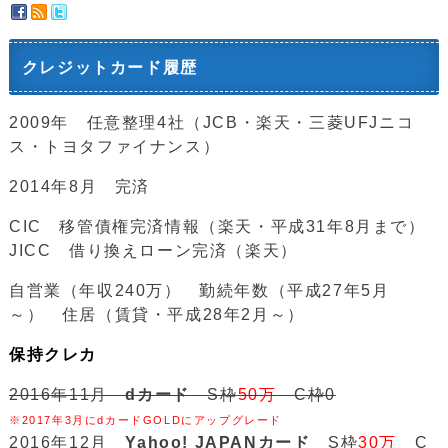
クレジットカード履歴
2009年 任意整理4社（JCB・楽天・三菱UFJニコ
ス・トヨタファイナンス）
2014年8月 完済
CIC 移管債権完済情報（楽天・平成31年8月まで）
JICC 借り換えローン完済（楽天）
自営業（年収240万） 勤続年数（平成27年5月
～） 住居（賃貸・平成28年2月～）
保持クレカ
2016年11月
dカード
S枠
50万
C枠0
※2017年3月にdカードGOLDにアップグレード
2016年12月
Yahoo! JAPANカード
S枠
30万
C