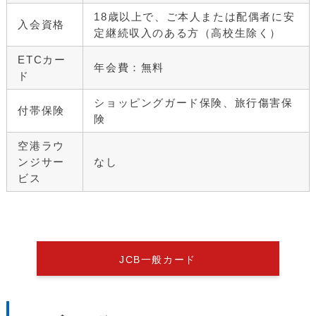
18歳以上で、ご本人または配偶者に安
入会資格
定継続収入のある方（高校生除く）
ETCカー
年会費：無料
ド
ショッピングガード保険、旅行傷害保
付帯保険
険
空港ラウ
ンジサー
なし
ビス
JCB一般カード