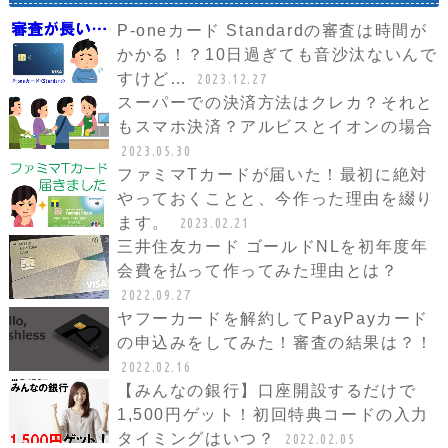
P-oneカード Standardの審査は時間が
かかる！？10日過ぎても音沙汰ないんで
すけど…
2023.12.27
スーパーでの決済方法はクレカ？それと
もスマホ決済？アルビスとイオンの場合
2023.05.30
ファミマTカードが届いた！最初に絶対
やっておくことと、今作った理由を綴り
ます。
2023.02.21
三井住友カード ゴールドNLを初年度年
会費を払って作ってみた理由とは？
2022.09.27
ヤフーカードを解約してPayPayカード
の申込みをしてみた！審査の結果は？！
2022.02.16
【みんなの銀行】口座開設するだけで
1,500円ゲット！初回特典コードの入力
タイミングはいつ？
2022.02.05