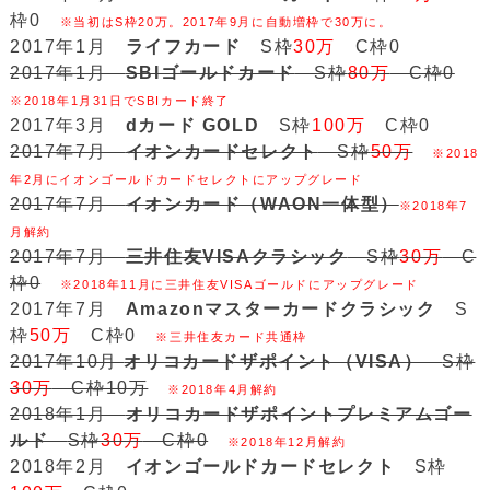
枠0
※当初はS枠20万。2017年9月に自動増枠で30万に。
2017年1月
ライフカード
S枠
30万
C枠0
2017年1月
SBIゴールドカード
S枠
80万
C枠0
※2018年1月31日でSBIカード終了
2017年3月
dカード GOLD
S枠
100万
C枠0
2017年7月
イオンカードセレクト
S枠
50万
※2018
年2月にイオンゴールドカードセレクトにアップグレード
2017年7月
イオンカード（WAON一体型）
※2018年7
月解約
2017年7月
三井住友VISAクラシック
S枠
30万
C
枠0
※2018年11月に三井住友VISAゴールドにアップグレード
2017年7月
Amazonマスターカードクラシック
S
枠
50万
C枠0
※三井住友カード共通枠
2017年10月
オリコカードザポイント（VISA）
S枠
30万
C枠10万
※2018年4月解約
2018年1月
オリコカードザポイントプレミアムゴー
ルド
S枠
30万
C枠0
※2018年12月解約
2018年2月
イオンゴールドカードセレクト
S枠