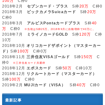
100万
C枠0
2018年2月
セブンカード・プラス
S枠
20万
C枠0
2018年3月
ビックカメラSuicaカード
S枠
20万
C枠0
2018年3月
アルビスPontaカードプラス
S枠
40
万
C枠0
※当初はS枠25万。2018年9月に自動増枠で40万に。
2018年7月
ミライノカードGOLD
S枠
120万
C枠
10万
2018年10月
オリコカードザポイント（マスターカー
ド）
S枠
100万
C枠0万
2018年11月
三井住友VISAゴールド
S枠
150万
C
枠0
※三井住友カード共通枠
2018年12月
エポスカード
S枠
50万
C枠10万
2018年12月
リクルートカード（マスターカード）
S枠
100万
C枠0
2019年2月
MUJIカード（VISA）
S枠
40万
C枠0
最新記事