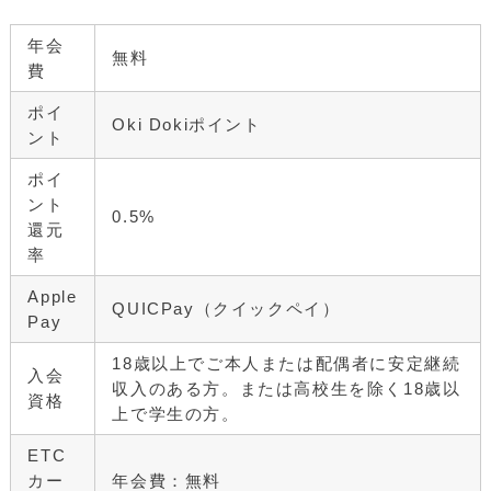
年会
無料
費
ポイ
Oki Dokiポイント
ント
ポイ
ント
0.5%
還元
率
Apple
QUICPay（クイックペイ）
Pay
18歳以上でご本人または配偶者に安定継続
入会
収入のある方。または高校生を除く18歳以
資格
上で学生の方。
ETC
カー
年会費：無料