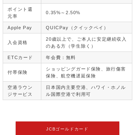
ポイント還
0.35%～2.50%
元率
Apple Pay
QUICPay（クイックペイ）
20歳以上で、ご本人に安定継続収入
入会資格
のある方（学生除く）
ETCカード
年会費：無料
ショッピングガード保険、旅行傷害
付帯保険
保険、航空機遅延保険
空港ラウン
日本国内主要空港、ハワイ・ホノル
ジサービス
ル国際空港で利用可
JCBゴールドカード