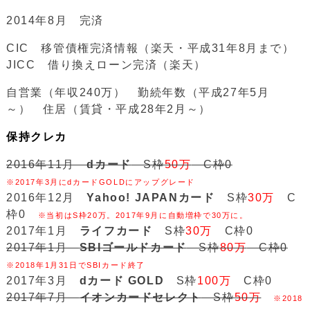
2014年8月 完済
CIC 移管債権完済情報（楽天・平成31年8月まで）
JICC 借り換えローン完済（楽天）
自営業（年収240万） 勤続年数（平成27年5月
～） 住居（賃貸・平成28年2月～）
保持クレカ
2016年11月
dカード
S枠
50万
C枠0
※2017年3月にdカードGOLDにアップグレード
2016年12月
Yahoo! JAPANカード
S枠
30万
C
枠0
※当初はS枠20万。2017年9月に自動増枠で30万に。
2017年1月
ライフカード
S枠
30万
C枠0
2017年1月
SBIゴールドカード
S枠
80万
C枠0
※2018年1月31日でSBIカード終了
2017年3月
dカード GOLD
S枠
100万
C枠0
2017年7月
イオンカードセレクト
S枠
50万
※2018