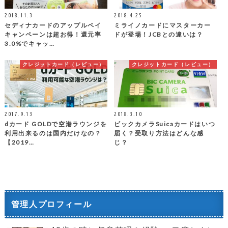
2018.11.3
2018.4.25
セディナカードのアップルペイ
ミライノカードにマスターカー
キャンペーンは超お得！還元率
ドが登場！JCBとの違いは？
3.0%でキャッ…
クレジットカード（レビュー）
クレジットカード（レビュー）
2017.9.13
2018.3.10
dカード GOLDで空港ラウンジを
ビックカメラSuicaカードはいつ
利用出来るのは国内だけなの？
届く？受取り方法はどんな感
【2019…
じ？
管理人プロフィール