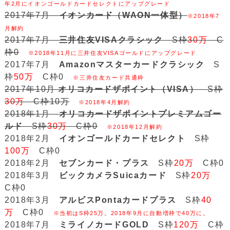
年2月にイオンゴールドカードセレクトにアップグレード
2017年7月
イオンカード（WAON一体型）
※2018年7
月解約
2017年7月
三井住友VISAクラシック
S枠
30万
C
枠0
※2018年11月に三井住友VISAゴールドにアップグレード
2017年7月
Amazonマスターカードクラシック
S
枠
50万
C枠0
※三井住友カード共通枠
2017年10月
オリコカードザポイント（VISA）
S枠
30万
C枠10万
※2018年4月解約
2018年1月
オリコカードザポイントプレミアムゴー
ルド
S枠
30万
C枠0
※2018年12月解約
2018年2月
イオンゴールドカードセレクト
S枠
100万
C枠0
2018年2月
セブンカード・プラス
S枠
20万
C枠0
2018年3月
ビックカメラSuicaカード
S枠
20万
C枠0
2018年3月
アルビスPontaカードプラス
S枠
40
万
C枠0
※当初はS枠25万。2018年9月に自動増枠で40万に。
2018年7月
ミライノカードGOLD
S枠
120万
C枠