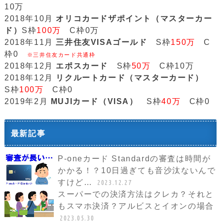
10万
2018年10月
オリコカードザポイント（マスターカー
ド）
S枠
100万
C枠0万
2018年11月
三井住友VISAゴールド
S枠
150万
C
枠0
※三井住友カード共通枠
2018年12月
エポスカード
S枠
50万
C枠10万
2018年12月
リクルートカード（マスターカード）
S枠
100万
C枠0
2019年2月
MUJIカード（VISA）
S枠
40万
C枠0
最新記事
P-oneカード Standardの審査は時間が
かかる！？10日過ぎても音沙汰ないんで
すけど…
2023.12.27
スーパーでの決済方法はクレカ？それと
もスマホ決済？アルビスとイオンの場合
2023.05.30