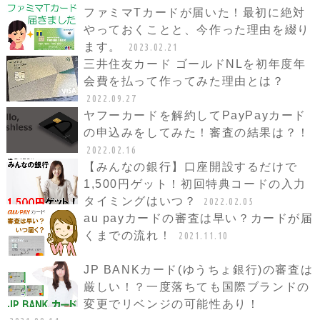
ファミマTカードが届いた！最初に絶対
やっておくことと、今作った理由を綴り
ます。
2023.02.21
三井住友カード ゴールドNLを初年度年
会費を払って作ってみた理由とは？
2022.09.27
ヤフーカードを解約してPayPayカード
の申込みをしてみた！審査の結果は？！
2022.02.16
【みんなの銀行】口座開設するだけで
1,500円ゲット！初回特典コードの入力
タイミングはいつ？
2022.02.05
au payカードの審査は早い？カードが届
くまでの流れ！
2021.11.10
JP BANKカード(ゆうちょ銀行)の審査は
厳しい！？一度落ちても国際ブランドの
変更でリベンジの可能性あり！