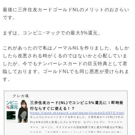
最後に三井住友カードゴールドNLのメリットのおさらい
です。
まずは、コンビニ･マックでの最大5%還元。
これがあったので私はノーマルNLを作りました。もしか
したら改悪される時がくるのではないかと心配していま
したが、今でもナンバーレスカードの目玉特典として君
臨しております。ゴールドNLでも同じ恩恵が受けられま
す。
クレカ魂
三井住友カード(NL)でコンビニ5%還元に！即時発
行ならすぐに使える！？
https://rank-research.com/money/credit2/4575.html
久しぶりにクレジットカードを作りました。三井住友カード(NL)です(≧
∀≦)今年の2月に登場したクレカですが、セブン-イレブン、ファミリー
マート、ローソン、マクドナルドの店頭利用で何と最大5%還元が可能と
なります。これは作るしかない！ということで私も遅ればせながら申し