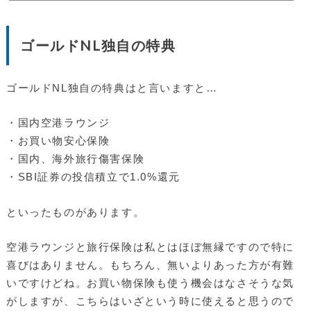
込んでみました。三井住友カード(NL)の申し込み即時発行と通常発行三
井住友カード(NL)の申し込みには「即時発行」と「通常発行」がありま
すが、即時発行の方だとカード本体が手元に届く前にすぐ利用開始でき
ゴールドNL独自の特典
ます。私は三井住友カードの既存なので迷わず「即時発...
ゴールドNL独自の特典はと言いますと…
・国内空港ラウンジ
・お買い物安心保険
・国内、海外旅行傷害保険
・SBI証券の投信積立で1.0%還元
といったものがあります。
空港ラウンジと旅行保険は私とはほぼ無縁ですので特に
喜びはありません。もちろん、無いよりあった方が有難
いですけどね。お買い物保険も使う機会はなさそうな気
がしますが、こちらはいざという時に使えると思うので