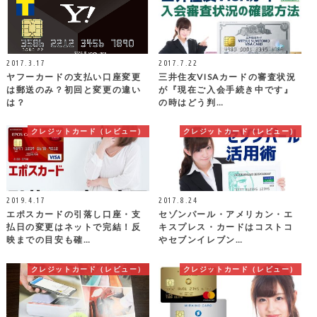
2017.3.17
2017.7.22
ヤフーカードの支払い口座変更
三井住友VISAカードの審査状況
は郵送のみ？初回と変更の違い
が『現在ご入会手続き中です』
は？
の時はどう判…
クレジットカード（レビュー）
クレジットカード（レビュー）
2019.4.17
2017.8.24
エポスカードの引落し口座・支
セゾンパール・アメリカン・エ
払日の変更はネットで完結！反
キスプレス・カードはコストコ
映までの目安も確…
やセブンイレブン…
クレジットカード（レビュー）
クレジットカード（レビュー）