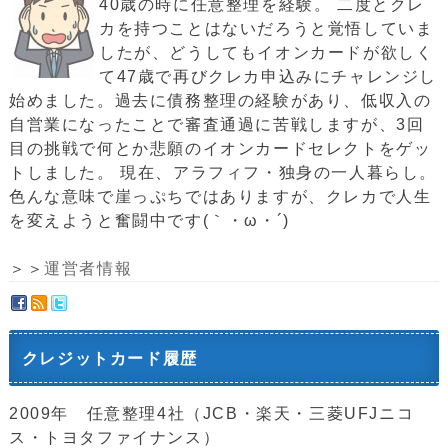
40歳の時に任意整理を経験。 二度とクレ
カを持つことはないだろうと覚悟していま
したが、どうしてもイオンカードが欲しく
て47歳で再びクレカ申込みにチャレンジし
始めました。過去に債務整理の経験があり、低収入の
自営業になったことで審査通過に苦戦しますが、3回
目の挑戦で何とか悲願のイオンカードセレクトをゲッ
トしました。 現在、アラフィフ・独身の一人暮らし。
色んな意味で崖っぷちではありますが、クレカで人生
を変えようと奮闘中です(｀・ω・´)ゞ
＞＞
運営者情報
クレジットカード履歴
2009年 任意整理4社（JCB・楽天・三菱UFJニコ
ス・トヨタファイナンス）