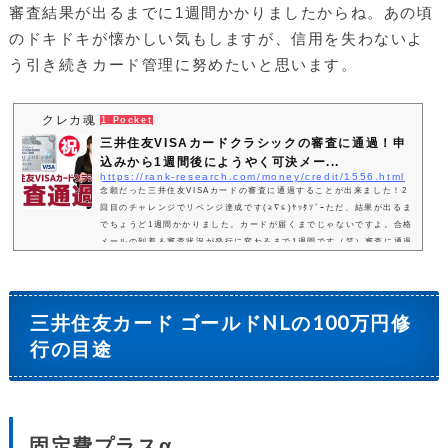
審査結果が出るまでに1週間かかりましたからね。あの頃
のドキドキが懐かしい気もしますが、信用を失わないよ
う引き続きカード管理に努めたいと思います。
クレカ魂
1 Pocket
三井住友VISAカードクラシックの審査に通過！申
込みから1週間後にようやく可決メー...
https://rank-research.com/money/credit/1556.html
念願だった三井住友VISAカードの審査に通過することが出来ました！2
回目のチャレンジでリベンジ達成です(≧∇≦)ﾔｯﾀｿﾞｰただ、結果が出るま
でちょうど1週間かかりました。カードが届くまでじゃないですよ。合格
メールの到着＆審査状況が発行に変わるまで1週間です（笑）審査に通過
する人のほとんどが当日から翌日の間に可決されているので、私の審査
が如何に難航していたかが分かりますね。最終的に可決と判断して頂い
たことに感謝です。カード発行部のみなさま、本当にありがとうござい
ました！三井住友VISAカードクラシックの申込から可...
三井住友カード ゴールドNLの100万円修
行の目途
固定費プラスα