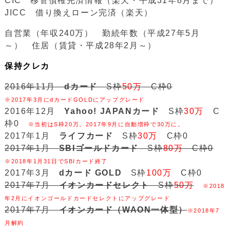
CIC 移管債権完済情報（楽天・平成31年8月まで）
JICC 借り換えローン完済（楽天）
自営業（年収240万） 勤続年数（平成27年5月
～） 住居（賃貸・平成28年2月～）
保持クレカ
2016年11月
dカード
S枠
50万
C枠0
※2017年3月にdカードGOLDにアップグレード
2016年12月
Yahoo! JAPANカード
S枠
30万
C
枠0
※当初はS枠20万。2017年9月に自動増枠で30万に。
2017年1月
ライフカード
S枠
30万
C枠0
2017年1月
SBIゴールドカード
S枠
80万
C枠0
※2018年1月31日でSBIカード終了
2017年3月
dカード GOLD
S枠
100万
C枠0
2017年7月
イオンカードセレクト
S枠
50万
※2018
年2月にイオンゴールドカードセレクトにアップグレード
2017年7月
イオンカード（WAON一体型）
※2018年7
月解約