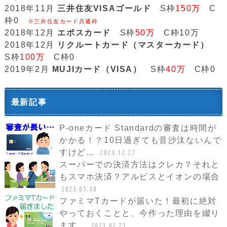
2018年11月
三井住友VISAゴールド
S枠
150万
C
枠0
※三井住友カード共通枠
2018年12月
エポスカード
S枠
50万
C枠10万
2018年12月
リクルートカード（マスターカード）
S枠
100万
C枠0
2019年2月
MUJIカード（VISA）
S枠
40万
C枠0
最新記事
P-oneカード Standardの審査は時間が
かかる！？10日過ぎても音沙汰ないんで
すけど…
2023.12.27
スーパーでの決済方法はクレカ？それと
もスマホ決済？アルビスとイオンの場合
2023.05.30
ファミマTカードが届いた！最初に絶対
やっておくことと、今作った理由を綴り
ます。
2023.02.21