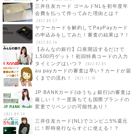
三井住友カード ゴールドNLを初年度年
会費を払って作ってみた理由とは？
2022.09.27
ヤフーカードを解約してPayPayカード
の申込みをしてみた！審査の結果は？！
2022.02.16
【みんなの銀行】口座開設するだけで
1,500円ゲット！初回特典コードの入力
タイミングはいつ？
2022.02.05
au payカードの審査は早い？カードが届
くまでの流れ！
2021.11.10
JP BANKカード(ゆうちょ銀行)の審査は
厳しい！？一度落ちても国際ブランドの
変更でリベンジの可能性あり！
2021.09.14
三井住友カード(NL)でコンビニ5%還元
に！即時発行ならすぐに使える！？