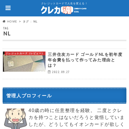
クレジットカードで人生を変える！
HOME
タグ : NL
TAG
NL
三井住友カード ゴールドNLを初年度
クレジットカード（レビュー）
年会費を払って作ってみた理由と
は？
2022.09.27
管理人プロフィール
40歳の時に任意整理を経験。 二度とクレ
カを持つことはないだろうと覚悟していま
したが、どうしてもイオンカードが欲しく