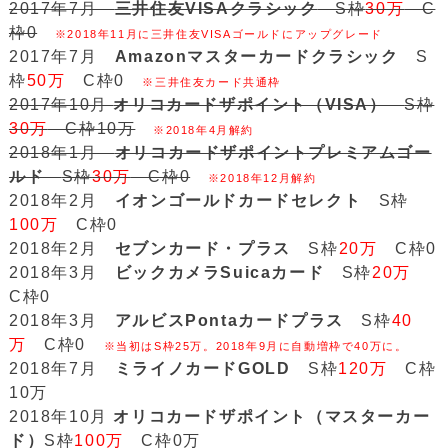
2017年7月
三井住友VISAクラシック
S枠
30万
C
枠0
※2018年11月に三井住友VISAゴールドにアップグレード
2017年7月
Amazonマスターカードクラシック
S
枠
50万
C枠0
※三井住友カード共通枠
2017年10月
オリコカードザポイント（VISA）
S枠
30万
C枠10万
※2018年4月解約
2018年1月
オリコカードザポイントプレミアムゴー
ルド
S枠
30万
C枠0
※2018年12月解約
2018年2月
イオンゴールドカードセレクト
S枠
100万
C枠0
2018年2月
セブンカード・プラス
S枠
20万
C枠0
2018年3月
ビックカメラSuicaカード
S枠
20万
C枠0
2018年3月
アルビスPontaカードプラス
S枠
40
万
C枠0
※当初はS枠25万。2018年9月に自動増枠で40万に。
2018年7月
ミライノカードGOLD
S枠
120万
C枠
10万
2018年10月
オリコカードザポイント（マスターカー
ド）
S枠
100万
C枠0万