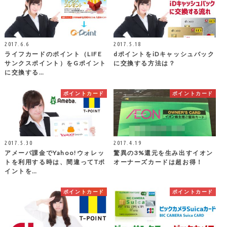
2017.6.6
2017.5.18
ライフカードのポイント（LIFE
dポイントをiDキャッシュバック
サンクスポイント）をGポイント
に交換する方法は？
に交換する…
ポイントカード
ポイントカード
2017.5.30
2017.4.19
アメーバ課金でYahoo!ウォレッ
驚異の3%還元を生み出すイオン
トを利用する時は、間違ってTポ
オーナーズカードは超お得！
イントを…
ポイントカード
ポイントカード