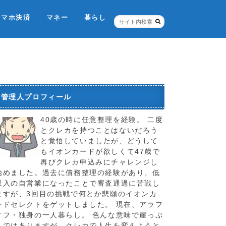
スマホ決済
マネー
暮らし
ネット銀行・証券
個人信用情報機関
税金のこと
お店
ポイントカード
保険
管理人プロフィール
40歳の時に任意整理を経験。 二度
とクレカを持つことはないだろう
と覚悟していましたが、どうして
もイオンカードが欲しくて47歳で
再びクレカ申込みにチャレンジし
始めました。過去に債務整理の経験があり、低
収入の自営業になったことで審査通過に苦戦し
ますが、3回目の挑戦で何とか悲願のイオンカ
ードセレクトをゲットしました。 現在、アラフ
ィフ・独身の一人暮らし。 色んな意味で崖っぷ
ちではありますが、クレカで人生を変えようと