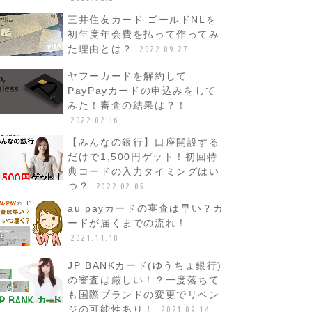
三井住友カード ゴールドNLを
初年度年会費を払って作ってみ
た理由とは？
2022.09.27
ヤフーカードを解約して
PayPayカードの申込みをして
みた！審査の結果は？！
2022.02.16
【みんなの銀行】口座開設する
だけで1,500円ゲット！初回特
典コードの入力タイミングはい
つ？
2022.02.05
au payカードの審査は早い？カ
ードが届くまでの流れ！
2021.11.10
JP BANKカード(ゆうちょ銀行)
の審査は厳しい！？一度落ちて
も国際ブランドの変更でリベン
ジの可能性あり！
2021.09.14