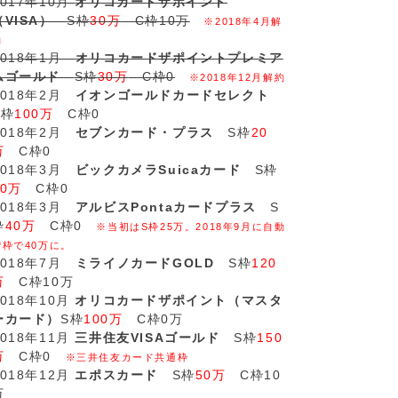
2017年10月
オリコカードザポイント
（VISA）
S枠
30万
C枠10万
※2018年4月解
約
2018年1月
オリコカードザポイントプレミア
ムゴールド
S枠
30万
C枠0
※2018年12月解約
2018年2月
イオンゴールドカードセレクト
S枠
100万
C枠0
2018年2月
セブンカード・プラス
S枠
20
万
C枠0
2018年3月
ビックカメラSuicaカード
S枠
20万
C枠0
2018年3月
アルビスPontaカードプラス
S
枠
40万
C枠0
※当初はS枠25万。2018年9月に自動
増枠で40万に。
2018年7月
ミライノカードGOLD
S枠
120
万
C枠10万
2018年10月
オリコカードザポイント（マスタ
ーカード）
S枠
100万
C枠0万
2018年11月
三井住友VISAゴールド
S枠
150
万
C枠0
※三井住友カード共通枠
2018年12月
エポスカード
S枠
50万
C枠10
万