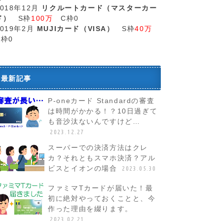
2018年12月
リクルートカード（マスターカー
ド）
S枠
100万
C枠0
2019年2月
MUJIカード（VISA）
S枠
40万
C枠0
最新記事
P-oneカード Standardの審査
は時間がかかる！？10日過ぎて
も音沙汰ないんですけど…
2023.12.27
スーパーでの決済方法はクレ
カ？それともスマホ決済？アル
ビスとイオンの場合
2023.05.30
ファミマTカードが届いた！最
初に絶対やっておくことと、今
作った理由を綴ります。
2023.02.21