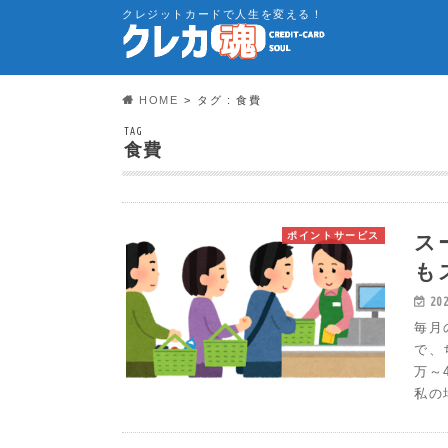
クレジットカードで人生を変える！
HOME
タグ : 食費
TAG
食費
ス
ポイントサービス
も
20
毎月
で、
万～
私の