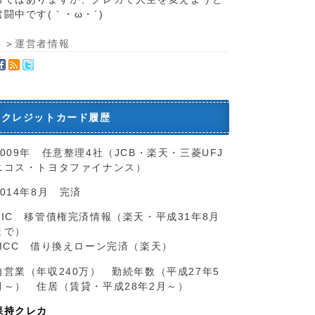
奮闘中です(｀・ω・´)ゞ
＞＞
運営者情報
クレジットカード履歴
2009年 任意整理4社（JCB・楽天・三菱UFJ
ニコス・トヨタファイナンス）
2014年8月 完済
CIC 移管債権完済情報（楽天・平成31年8月
まで）
JICC 借り換えローン完済（楽天）
自営業（年収240万） 勤続年数（平成27年5
月～） 住居（賃貸・平成28年2月～）
保持クレカ