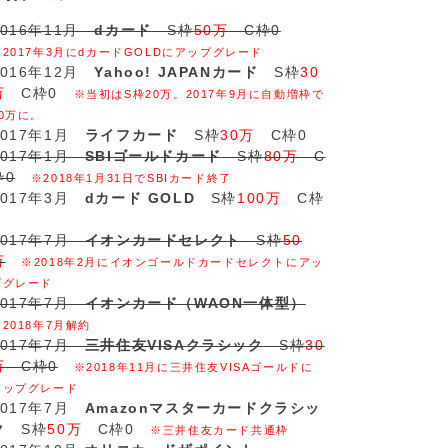
2016年11月
dカード
S枠
50万
C枠0
※2017年3月にdカードGOLDにアップグレード
2016年12月
Yahoo! JAPANカード
S枠
30
万
C枠0
※当初はS枠20万。2017年9月に自動増枠で
30万に。
2017年1月
ライフカード
S枠
30万
C枠0
2017年1月
SBIゴールドカード
S枠
80万
C
枠0
※2018年1月31日でSBIカード終了
2017年3月
dカード GOLD
S枠
100万
C枠
2017年7月
イオンカードセレクト
S枠
50
万
※2018年2月にイオンゴールドカードセレクトにアッ
プグレード
2017年7月
イオンカード（WAON一体型）
※2018年7月解約
2017年7月
三井住友VISAクラシック
S枠
30
万
C枠0
※2018年11月に三井住友VISAゴールドに
アップグレード
2017年7月
Amazonマスターカードクラシッ
ク
S枠
50万
C枠0
※三井住友カード共通枠