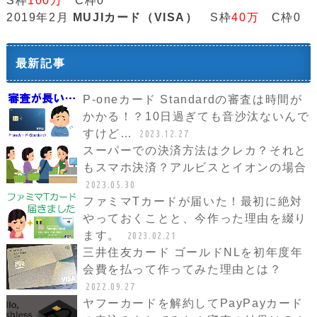
S枠
100万
C枠0
2019年2月
MUJIカード（VISA）
S枠
40万
C枠0
最新記事
P-oneカード Standardの審査は時間が
かかる！？10日過ぎても音沙汰ないんで
すけど…
2023.12.27
スーパーでの決済方法はクレカ？それと
もスマホ決済？アルビスとイオンの場合
2023.05.30
ファミマTカードが届いた！最初に絶対
やっておくことと、今作った理由を綴り
ます。
2023.02.21
三井住友カード ゴールドNLを初年度年
会費を払って作ってみた理由とは？
2022.09.27
ヤフーカードを解約してPayPayカード