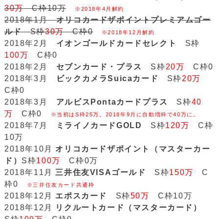
30万
C枠10万
※2018年4月解約
2018年1月
オリコカードザポイントプレミアムゴー
ルド
S枠
30万
C枠0
※2018年12月解約
2018年2月
イオンゴールドカードセレクト
S枠
100万
C枠0
2018年2月
セブンカード・プラス
S枠
20万
C枠0
2018年3月
ビックカメラSuicaカード
S枠
20万
C枠0
2018年3月
アルビスPontaカードプラス
S枠
40
万
C枠0
※当初はS枠25万。2018年9月に自動増枠で40万に。
2018年7月
ミライノカードGOLD
S枠
120万
C枠
10万
2018年10月
オリコカードザポイント（マスターカー
ド）
S枠
100万
C枠0万
2018年11月
三井住友VISAゴールド
S枠
150万
C
枠0
※三井住友カード共通枠
2018年12月
エポスカード
S枠
50万
C枠10万
2018年12月
リクルートカード（マスターカード）