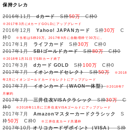
保持クレカ
2016年11月
dカード
S枠
50万
C枠0
※2017年3月にdカードGOLDにアップグレード
2016年12月
Yahoo! JAPANカード
S枠
30万
C
枠0
※当初はS枠20万。2017年9月に自動増枠で30万に。
2017年1月
ライフカード
S枠
30万
C枠0
2017年1月
SBIゴールドカード
S枠
80万
C枠0
※2018年1月31日でSBIカード終了
2017年3月
dカード GOLD
S枠
100万
C枠0
2017年7月
イオンカードセレクト
S枠
50万
※2018
年2月にイオンゴールドカードセレクトにアップグレード
2017年7月
イオンカード（WAON一体型）
※2018年7
月解約
2017年7月
三井住友VISAクラシック
S枠
30万
C
枠0
※2018年11月に三井住友VISAゴールドにアップグレード
2017年7月
Amazonマスターカードクラシック
S
枠
50万
C枠0
※三井住友カード共通枠
2017年10月
オリコカードザポイント（VISA）
S枠