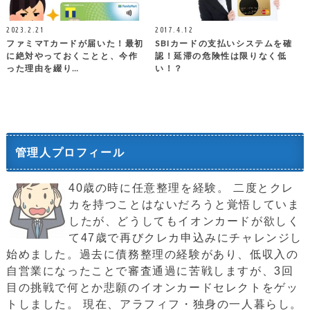
2023.2.21
2017.4.12
ファミマTカードが届いた！最初
SBIカードの支払いシステムを確
に絶対やっておくことと、今作
認！延滞の危険性は限りなく低
った理由を綴り…
い！？
管理人プロフィール
40歳の時に任意整理を経験。 二度とクレ
カを持つことはないだろうと覚悟していま
したが、どうしてもイオンカードが欲しく
て47歳で再びクレカ申込みにチャレンジし
始めました。過去に債務整理の経験があり、低収入の
自営業になったことで審査通過に苦戦しますが、3回
目の挑戦で何とか悲願のイオンカードセレクトをゲッ
トしました。 現在、アラフィフ・独身の一人暮らし。