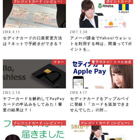
クレジットカード（レビュー）
ポイントカード
2018.4.11
2017.5.30
セディナカードの口座変更方法
アメーバ課金でYahoo!ウォレッ
は？ネットで手続きができる？
トを利用する時は、間違ってTポ
イントを…
マネー
電子マネー・スマホ決済
2022.2.16
2018.4.17
ヤフーカードを解約してPayPay
セディナカードをアップルペイ
カードの申込みをしてみた！審
に登録！「カードを追加できま
査の結果は？！
せんでした」の対…
クレジットカード（レビュー）
クレジットカード（レビュー）