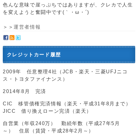
色んな意味で崖っぷちではありますが、クレカで人生
を変えようと奮闘中です(｀・ω・´)ゞ
＞＞
運営者情報
クレジットカード履歴
2009年 任意整理4社（JCB・楽天・三菱UFJニコ
ス・トヨタファイナンス）
2014年8月 完済
CIC 移管債権完済情報（楽天・平成31年8月まで）
JICC 借り換えローン完済（楽天）
自営業（年収240万） 勤続年数（平成27年5月
～） 住居（賃貸・平成28年2月～）