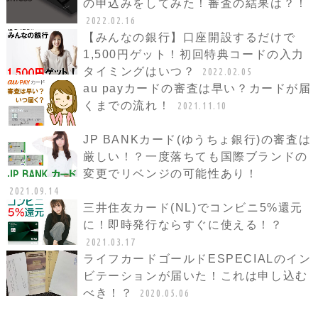
の申込みをしてみた！審査の結果は？！
2022.02.16
【みんなの銀行】口座開設するだけで
1,500円ゲット！初回特典コードの入力
タイミングはいつ？
2022.02.05
au payカードの審査は早い？カードが届
くまでの流れ！
2021.11.10
JP BANKカード(ゆうちょ銀行)の審査は
厳しい！？一度落ちても国際ブランドの
変更でリベンジの可能性あり！
2021.09.14
三井住友カード(NL)でコンビニ5%還元
に！即時発行ならすぐに使える！？
2021.03.17
ライフカードゴールドESPECIALのイン
ビテーションが届いた！これは申し込む
べき！？
2020.05.06