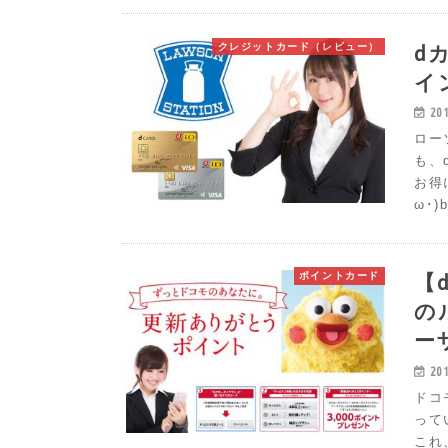
d
クレジットカード（レビュー）
イ
20
ロー
も、
お得
ω･
【
ポイントカード
の
ー
20
ドコ
って
これ