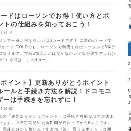
カードはローソンでお得！使い方とポ
ントの仕組みを知っておこう！
18.06.13
ソンで一番お得なクレカはdカードです！ 普通のdカードで
dカード GOLDでも、ローソンで利用すればトータルで5%分
になります。常時5%還元とはなかなかレアな特典ですよね(･
)bｸﾞｯ 今回は、このdカー…
dポイント】更新ありがとうポイント
ルールと手続き方法を解説！ドコモユ
ザーは手続きを忘れずに！
17.09.02
モの「更新ありがとうポイント」は手続き可能な期間が決ま
います。 2年定期契約更新期間が終わってから6ヶ月です。
、意外と分かり難いんですよね（笑） 貰えるポイントは期