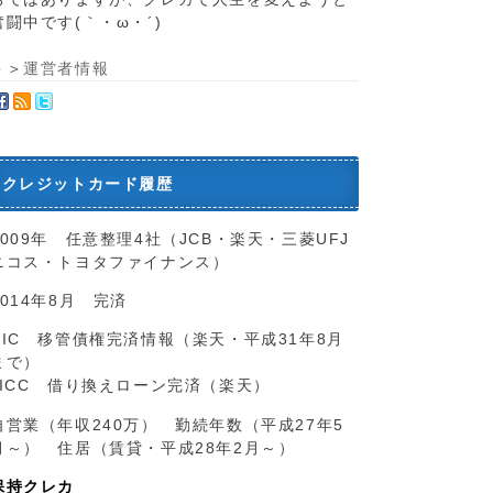
奮闘中です(｀・ω・´)ゞ
＞＞
運営者情報
クレジットカード履歴
2009年 任意整理4社（JCB・楽天・三菱UFJ
ニコス・トヨタファイナンス）
2014年8月 完済
CIC 移管債権完済情報（楽天・平成31年8月
まで）
JICC 借り換えローン完済（楽天）
自営業（年収240万） 勤続年数（平成27年5
月～） 住居（賃貸・平成28年2月～）
保持クレカ