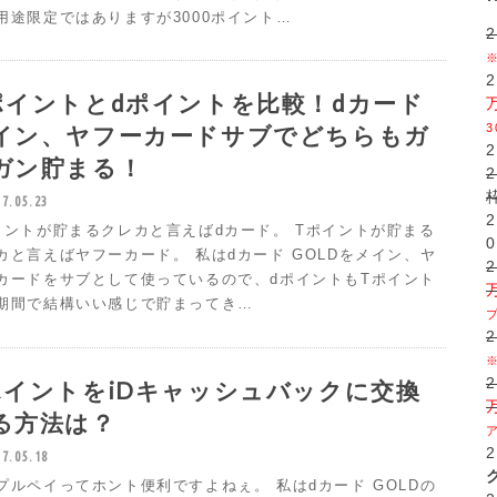
用途限定ではありますが3000ポイント…
ポイントとdポイントを比較！dカード
イン、ヤフーカードサブでどちらもガ
ガン貯まる！
17.05.23
イントが貯まるクレカと言えばdカード。 Tポイントが貯まる
0
カと言えばヤフーカード。 私はdカード GOLDをメイン、ヤ
カードをサブとして使っているので、dポイントもTポイント
期間で結構いい感じで貯まってき…
ポイントをiDキャッシュバックに交換
る方法は？
17.05.18
プルペイってホント便利ですよねぇ。 私はdカード GOLDの