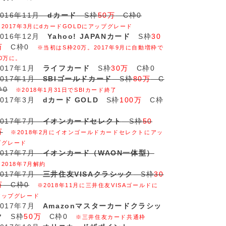
2016年11月
dカード
S枠
50万
C枠0
※2017年3月にdカードGOLDにアップグレード
2016年12月
Yahoo! JAPANカード
S枠
30
万
C枠0
※当初はS枠20万。2017年9月に自動増枠で
30万に。
2017年1月
ライフカード
S枠
30万
C枠0
2017年1月
SBIゴールドカード
S枠
80万
C
枠0
※2018年1月31日でSBIカード終了
2017年3月
dカード GOLD
S枠
100万
C枠
2017年7月
イオンカードセレクト
S枠
50
万
※2018年2月にイオンゴールドカードセレクトにアッ
プグレード
2017年7月
イオンカード（WAON一体型）
※2018年7月解約
2017年7月
三井住友VISAクラシック
S枠
30
万
C枠0
※2018年11月に三井住友VISAゴールドに
アップグレード
2017年7月
Amazonマスターカードクラシッ
ク
S枠
50万
C枠0
※三井住友カード共通枠