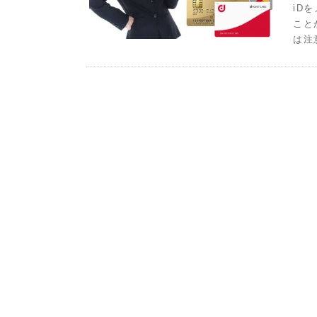
iD
こと
は注