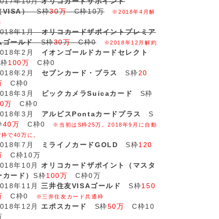
2017年10月
オリコカードザポイント
（VISA）
S枠
30万
C枠10万
※2018年4月解
約
2018年1月
オリコカードザポイントプレミア
ムゴールド
S枠
30万
C枠0
※2018年12月解約
2018年2月
イオンゴールドカードセレクト
S枠
100万
C枠0
2018年2月
セブンカード・プラス
S枠
20
万
C枠0
2018年3月
ビックカメラSuicaカード
S枠
20万
C枠0
2018年3月
アルビスPontaカードプラス
S
枠
40万
C枠0
※当初はS枠25万。2018年9月に自動
増枠で40万に。
2018年7月
ミライノカードGOLD
S枠
120
万
C枠10万
2018年10月
オリコカードザポイント（マスタ
ーカード）
S枠
100万
C枠0万
2018年11月
三井住友VISAゴールド
S枠
150
万
C枠0
※三井住友カード共通枠
2018年12月
エポスカード
S枠
50万
C枠10
万