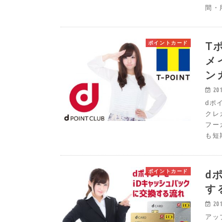
間・
T
ポイントカード
メ
ン
20
dポ
クレ
フー
も短
d
ポイントカード
す
20
アッ