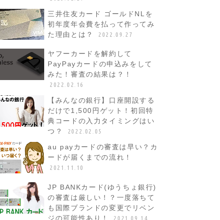
三井住友カード ゴールドNLを
初年度年会費を払って作ってみ
た理由とは？
2022.09.27
ヤフーカードを解約して
PayPayカードの申込みをして
みた！審査の結果は？！
2022.02.16
【みんなの銀行】口座開設する
だけで1,500円ゲット！初回特
典コードの入力タイミングはい
つ？
2022.02.05
au payカードの審査は早い？カ
ードが届くまでの流れ！
2021.11.10
JP BANKカード(ゆうちょ銀行)
の審査は厳しい！？一度落ちて
も国際ブランドの変更でリベン
ジの可能性あり！
2021.09.14