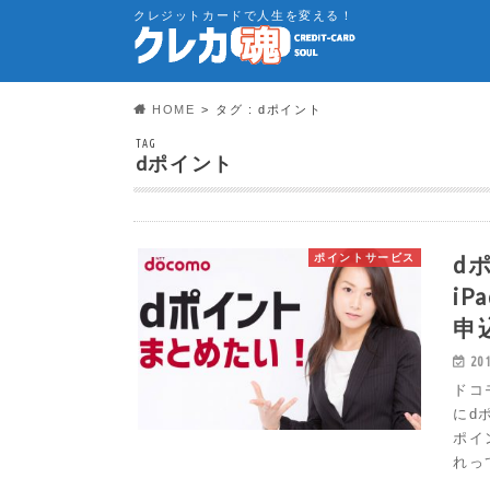
クレジットカードで人生を変える！
HOME
タグ : dポイント
TAG
dポイント
d
ポイントサービス
i
申
20
ドコ
にd
ポイ
れっ