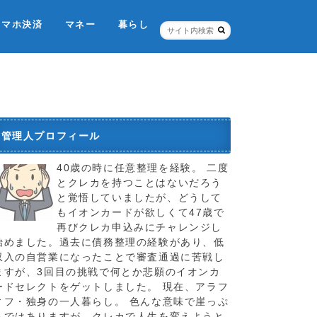
スマホ決済
マネー
暮らし
ネット銀行・証券
個人信用情報機関
税金のこと
お店
ポイントカード
保険
管理人プロフィール
40歳の時に任意整理を経験。 二度
とクレカを持つことはないだろう
と覚悟していましたが、どうして
もイオンカードが欲しくて47歳で
再びクレカ申込みにチャレンジし
始めました。過去に債務整理の経験があり、低
収入の自営業になったことで審査通過に苦戦し
ますが、3回目の挑戦で何とか悲願のイオンカ
ードセレクトをゲットしました。 現在、アラフ
ィフ・独身の一人暮らし。 色んな意味で崖っぷ
ちではありますが、クレカで人生を変えようと