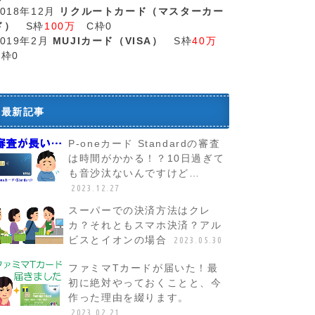
2018年12月
リクルートカード（マスターカー
ド）
S枠
100万
C枠0
2019年2月
MUJIカード（VISA）
S枠
40万
C枠0
最新記事
P-oneカード Standardの審査
は時間がかかる！？10日過ぎて
も音沙汰ないんですけど…
2023.12.27
スーパーでの決済方法はクレ
カ？それともスマホ決済？アル
ビスとイオンの場合
2023.05.30
ファミマTカードが届いた！最
初に絶対やっておくことと、今
作った理由を綴ります。
2023.02.21