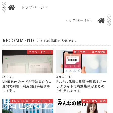
トップページへ
トップページへ
RECOMMEND
こちらの記事も人気です。
プリペイドカード
電子マネー・スマホ決済
2017.7.4
2019.11.13
LINE Pay カードが申込みから1
PayPay残高の種類を確認！ボー
週間で到着！利用開始手続きを
ナスライトは有効期限があるの
して実…
で注意しよう！
クレジットカード（レビュー）
ネット銀行・証券