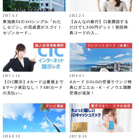
2017.6.3
2022.2.5
東池袋52の1stシングル「わた
【みんなの銀行】口座開設する
しセゾン」の完成度がスゴイ！
だけで1,500円ゲット！初回特
セゾンカード…
典コードの入…
個人信用情報機関
クレジットカード（全般）
2017.5.16
2019.4.1
【CIC開示】dカードは最後まで
dカード GOLDの空港ラウンジ特
$マーク表記なし！？SBIカード
典にダニエル・K・イノウエ国際
の支払い…
空港が追加！
テレビ番組
電子マネー・スマホ決済
2016.8.19
2017.8.26