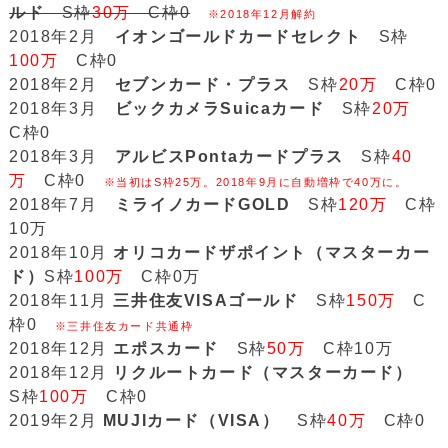
ルド
S枠
30万
C枠0
※2018年12月解約
2018年2月
イオンゴールドカードセレクト
S枠
100万
C枠0
2018年2月
セブンカード・プラス
S枠
20万
C枠0
2018年3月
ビックカメラSuicaカード
S枠
20万
C枠0
2018年3月
アルビスPontaカードプラス
S枠
40
万
C枠0
※当初はS枠25万。2018年9月に自動増枠で40万に。
2018年7月
ミライノカードGOLD
S枠
120万
C枠
10万
2018年10月
オリコカードザポイント（マスターカー
ド）
S枠
100万
C枠0万
2018年11月
三井住友VISAゴールド
S枠
150万
C
枠0
※三井住友カード共通枠
2018年12月
エポスカード
S枠
50万
C枠10万
2018年12月
リクルートカード（マスターカード）
S枠
100万
C枠0
2019年2月
MUJIカード（VISA）
S枠
40万
C枠0