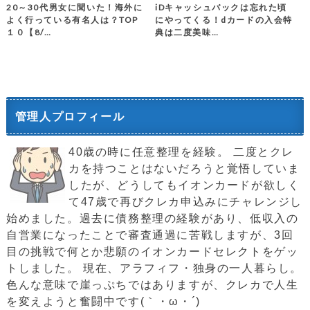
20～30代男女に聞いた！海外に
iDキャッシュバックは忘れた頃
よく行っている有名人は？TOP
にやってくる！dカードの入会特
１０【8/…
典は二度美味…
管理人プロフィール
40歳の時に任意整理を経験。 二度とクレ
カを持つことはないだろうと覚悟していま
したが、どうしてもイオンカードが欲しく
て47歳で再びクレカ申込みにチャレンジし
始めました。過去に債務整理の経験があり、低収入の
自営業になったことで審査通過に苦戦しますが、3回
目の挑戦で何とか悲願のイオンカードセレクトをゲッ
トしました。 現在、アラフィフ・独身の一人暮らし。
色んな意味で崖っぷちではありますが、クレカで人生
を変えようと奮闘中です(｀・ω・´)ゞ