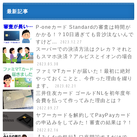
最新記事
P-oneカード Standardの審査は時間が
かかる！？10日過ぎても音沙汰ないんで
すけど…
2023.12.27
スーパーでの決済方法はクレカ？それと
もスマホ決済？アルビスとイオンの場合
2023.05.30
ファミマTカードが届いた！最初に絶対
やっておくことと、今作った理由を綴り
ます。
2023.02.21
三井住友カード ゴールドNLを初年度年
会費を払って作ってみた理由とは？
2022.09.27
ヤフーカードを解約してPayPayカード
の申込みをしてみた！審査の結果は？！
2022.02.16