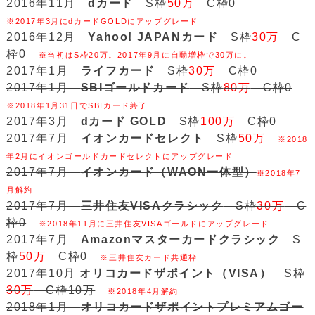
2016年11月
dカード
S枠
50万
C枠0
※2017年3月にdカードGOLDにアップグレード
2016年12月
Yahoo! JAPANカード
S枠
30万
C
枠0
※当初はS枠20万。2017年9月に自動増枠で30万に。
2017年1月
ライフカード
S枠
30万
C枠0
2017年1月
SBIゴールドカード
S枠
80万
C枠0
※2018年1月31日でSBIカード終了
2017年3月
dカード GOLD
S枠
100万
C枠0
2017年7月
イオンカードセレクト
S枠
50万
※2018
年2月にイオンゴールドカードセレクトにアップグレード
2017年7月
イオンカード（WAON一体型）
※2018年7
月解約
2017年7月
三井住友VISAクラシック
S枠
30万
C
枠0
※2018年11月に三井住友VISAゴールドにアップグレード
2017年7月
Amazonマスターカードクラシック
S
枠
50万
C枠0
※三井住友カード共通枠
2017年10月
オリコカードザポイント（VISA）
S枠
30万
C枠10万
※2018年4月解約
2018年1月
オリコカードザポイントプレミアムゴー