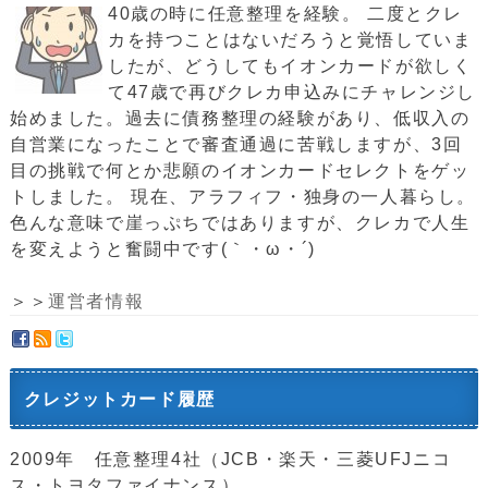
40歳の時に任意整理を経験。 二度とクレ
カを持つことはないだろうと覚悟していま
したが、どうしてもイオンカードが欲しく
て47歳で再びクレカ申込みにチャレンジし
始めました。過去に債務整理の経験があり、低収入の
自営業になったことで審査通過に苦戦しますが、3回
目の挑戦で何とか悲願のイオンカードセレクトをゲッ
トしました。 現在、アラフィフ・独身の一人暮らし。
色んな意味で崖っぷちではありますが、クレカで人生
を変えようと奮闘中です(｀・ω・´)ゞ
＞＞
運営者情報
クレジットカード履歴
2009年 任意整理4社（JCB・楽天・三菱UFJニコ
ス・トヨタファイナンス）