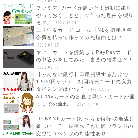
2023.05.30
ファミマTカードが届いた！最初に絶対
やっておくことと、今作った理由を綴り
ます。
2023.02.21
三井住友カード ゴールドNLを初年度年
会費を払って作ってみた理由とは？
2022.09.27
ヤフーカードを解約してPayPayカード
の申込みをしてみた！審査の結果は？！
2022.02.16
【みんなの銀行】口座開設するだけで
1,500円ゲット！初回特典コードの入力
タイミングはいつ？
2022.02.05
au payカードの審査は早い？カードが届
くまでの流れ！
2021.11.10
JP BANKカード(ゆうちょ銀行)の審査は
厳しい！？一度落ちても国際ブランドの
変更でリベンジの可能性あり！