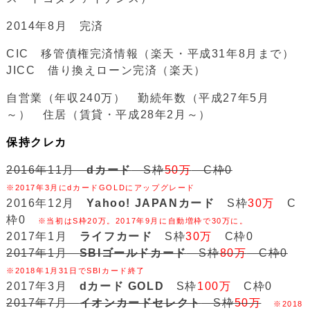
2014年8月 完済
CIC 移管債権完済情報（楽天・平成31年8月まで）
JICC 借り換えローン完済（楽天）
自営業（年収240万） 勤続年数（平成27年5月
～） 住居（賃貸・平成28年2月～）
保持クレカ
2016年11月
dカード
S枠
50万
C枠0
※2017年3月にdカードGOLDにアップグレード
2016年12月
Yahoo! JAPANカード
S枠
30万
C
枠0
※当初はS枠20万。2017年9月に自動増枠で30万に。
2017年1月
ライフカード
S枠
30万
C枠0
2017年1月
SBIゴールドカード
S枠
80万
C枠0
※2018年1月31日でSBIカード終了
2017年3月
dカード GOLD
S枠
100万
C枠0
2017年7月
イオンカードセレクト
S枠
50万
※2018