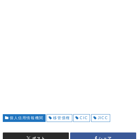
個人信用情報機関
移管債権
CIC
JICC
ポスト
シェア