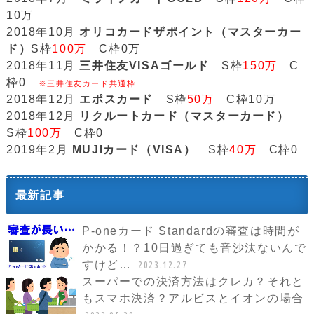
10万
2018年10月
オリコカードザポイント（マスターカー
ド）
S枠
100万
C枠0万
2018年11月
三井住友VISAゴールド
S枠
150万
C
枠0
※三井住友カード共通枠
2018年12月
エポスカード
S枠
50万
C枠10万
2018年12月
リクルートカード（マスターカード）
S枠
100万
C枠0
2019年2月
MUJIカード（VISA）
S枠
40万
C枠0
最新記事
P-oneカード Standardの審査は時間が
かかる！？10日過ぎても音沙汰ないんで
すけど…
2023.12.27
スーパーでの決済方法はクレカ？それと
もスマホ決済？アルビスとイオンの場合