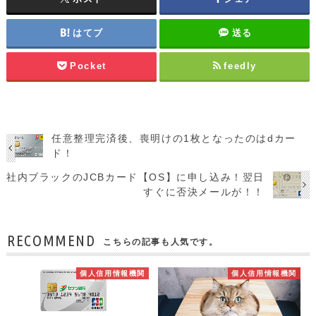
はてブ
送る
Pocket
feedly
任意整理完済後、喪明けの1枚となったのはdカー
ド！
社内ブラックのJCBカード【OS】に申し込み！翌日
すぐに否決メールが！！
RECOMMEND
こちらの記事も人気です。
個人信用情報機関
個人信用情報機関