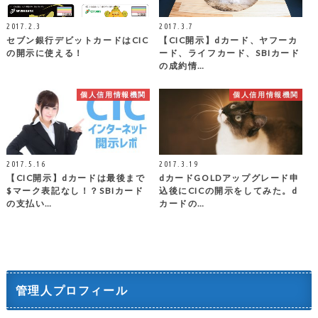
2017.2.3
2017.3.7
セブン銀行デビットカードはCIC
【CIC開示】dカード、ヤフーカ
の開示に使える！
ード、ライフカード、SBIカード
の成約情…
個人信用情報機関
個人信用情報機関
2017.5.16
2017.3.19
【CIC開示】dカードは最後まで
dカードGOLDアップグレード申
$マーク表記なし！？SBIカード
込後にCICの開示をしてみた。d
の支払い…
カードの…
管理人プロフィール