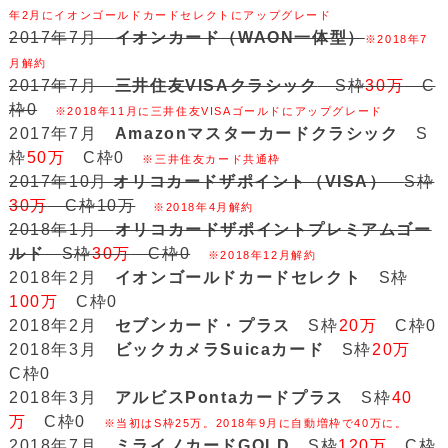
年2月にイオンゴールドカードセレクトにアップグレード
2017年7月
イオンカード（WAON一体型）
※2018年7
月解約
2017年7月
三井住友VISAクラシック
S枠
30万
C
枠0
※2018年11月に三井住友VISAゴールドにアップグレード
2017年7月
Amazonマスターカードクラシック
S
枠
50万
C枠0
※三井住友カード共通枠
2017年10月
オリコカードザポイント（VISA）
S枠
30万
C枠10万
※2018年4月解約
2018年1月
オリコカードザポイントプレミアムゴー
ルド
S枠
30万
C枠0
※2018年12月解約
2018年2月
イオンゴールドカードセレクト
S枠
100万
C枠0
2018年2月
セブンカード・プラス
S枠
20万
C枠0
2018年3月
ビックカメラSuicaカード
S枠
20万
C枠0
2018年3月
アルビスPontaカードプラス
S枠
40
万
C枠0
※当初はS枠25万。2018年9月に自動増枠で40万に。
2018年7月
ミライノカードGOLD
S枠
120万
C枠