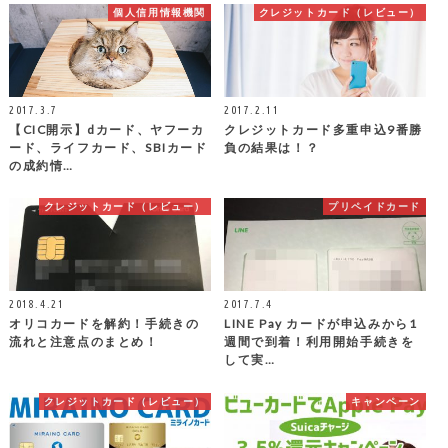
個人信用情報機関
クレジットカード（レビュー）
2017.3.7
2017.2.11
【CIC開示】dカード、ヤフーカ
クレジットカード多重申込9番勝
ード、ライフカード、SBIカード
負の結果は！？
の成約情…
クレジットカード（レビュー）
プリペイドカード
2018.4.21
2017.7.4
オリコカードを解約！手続きの
LINE Pay カードが申込みから1
流れと注意点のまとめ！
週間で到着！利用開始手続きを
して実…
クレジットカード（レビュー）
キャンペーン