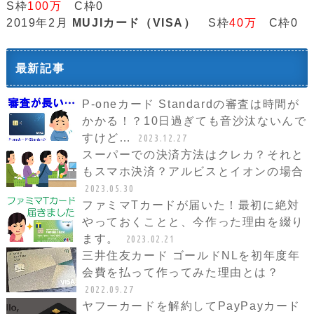
S枠
100万
C枠0
2019年2月
MUJIカード（VISA）
S枠
40万
C枠0
最新記事
P-oneカード Standardの審査は時間が
かかる！？10日過ぎても音沙汰ないんで
すけど…
2023.12.27
スーパーでの決済方法はクレカ？それと
もスマホ決済？アルビスとイオンの場合
2023.05.30
ファミマTカードが届いた！最初に絶対
やっておくことと、今作った理由を綴り
ます。
2023.02.21
三井住友カード ゴールドNLを初年度年
会費を払って作ってみた理由とは？
2022.09.27
ヤフーカードを解約してPayPayカード