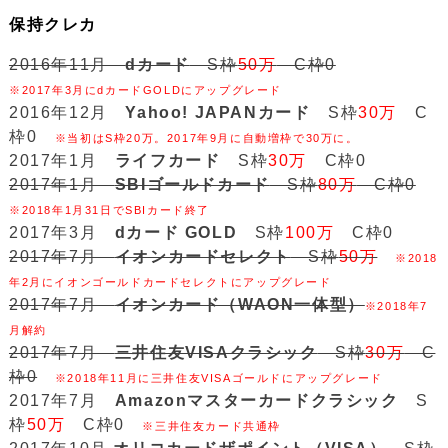
保持クレカ
2016年11月
dカード
S枠
50万
C枠0
※2017年3月にdカードGOLDにアップグレード
2016年12月
Yahoo! JAPANカード
S枠
30万
C
枠0
※当初はS枠20万。2017年9月に自動増枠で30万に。
2017年1月
ライフカード
S枠
30万
C枠0
2017年1月
SBIゴールドカード
S枠
80万
C枠0
※2018年1月31日でSBIカード終了
2017年3月
dカード GOLD
S枠
100万
C枠0
2017年7月
イオンカードセレクト
S枠
50万
※2018
年2月にイオンゴールドカードセレクトにアップグレード
2017年7月
イオンカード（WAON一体型）
※2018年7
月解約
2017年7月
三井住友VISAクラシック
S枠
30万
C
枠0
※2018年11月に三井住友VISAゴールドにアップグレード
2017年7月
Amazonマスターカードクラシック
S
枠
50万
C枠0
※三井住友カード共通枠