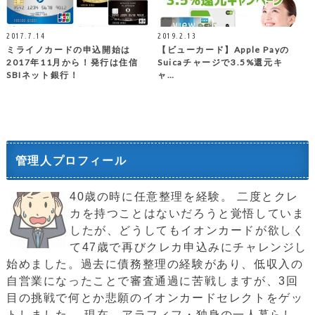
2017.7.14
2019.2.13
ミライノカードの申込開始は
【ビューカード】Apple Payの
2017年11月から！発行は住信
Suicaチャージで3.5%還元キ
SBIネット銀行！
ャ…
管理人プロフィール
40歳の時に任意整理を経験。 二度とクレ
カを持つことはないだろうと覚悟していま
したが、どうしてもイオンカードが欲しく
て47歳で再びクレカ申込みにチャレンジし
始めました。過去に債務整理の経験があり、低収入の
自営業になったことで審査通過に苦戦しますが、3回
目の挑戦で何とか悲願のイオンカードセレクトをゲッ
トしました。 現在、アラフィフ・独身の一人暮らし。