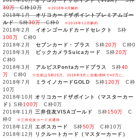
2017年10月
オリコカードザポイント（VISA）
S枠
30万
C枠10万
※2018年4月解約
2018年1月
オリコカードザポイントプレミアムゴー
ルド
S枠
30万
C枠0
※2018年12月解約
2018年2月
イオンゴールドカードセレクト
S枠
100万
C枠0
2018年2月
セブンカード・プラス
S枠
20万
C枠0
2018年3月
ビックカメラSuicaカード
S枠
20万
C枠0
2018年3月
アルビスPontaカードプラス
S枠
40
万
C枠0
※当初はS枠25万。2018年9月に自動増枠で40万に。
2018年7月
ミライノカードGOLD
S枠
120万
C枠
10万
2018年10月
オリコカードザポイント（マスターカー
ド）
S枠
100万
C枠0万
2018年11月
三井住友VISAゴールド
S枠
150万
C
枠0
※三井住友カード共通枠
2018年12月
エポスカード
S枠
50万
C枠10万
2018年12月
リクルートカード（マスターカード）