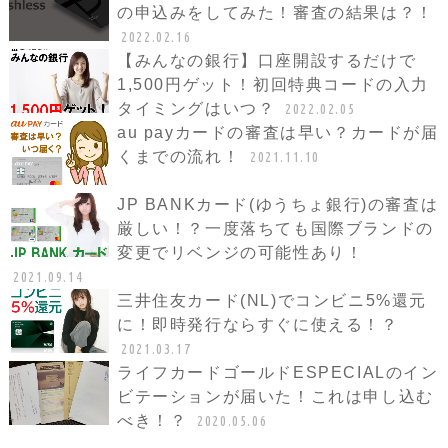
の申込みをしてみた！審査の結果は？！
2022.02.16
【みんなの銀行】口座開設するだけで
1,500円ゲット！初回特典コードの入力
タイミングはいつ？
2022.02.05
au payカードの審査は早い？カードが届
くまでの流れ！
2021.11.10
JP BANKカード(ゆうちょ銀行)の審査は
厳しい！？一度落ちても国際ブランドの
変更でリベンジの可能性あり！
2021.09.14
三井住友カード(NL)でコンビニ5%還元
に！即時発行ならすぐに使える！？
2021.03.17
ライフカードゴールドESPECIALのイン
ビテーションが届いた！これは申し込む
べき！？
2020.05.06