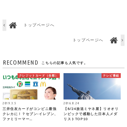
トップページへ
トップページへ
RECOMMEND
こちらの記事も人気です。
クレジットカード（全般）
テレビ番組
2019.3.5
2016.8.24
三井住友カードがコンビニ最強
【8/24放送ミヤネ屋】リオオリ
クレカに！？セブン-イレブン、
ンピックで感動した日本人メダ
ファミリーマー…
リストTOP10