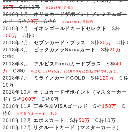
2017年10月
オリコカードザポイント（VISA）
S枠
30万
C枠10万
※2018年4月解約
2018年1月
オリコカードザポイントプレミアムゴー
ルド
S枠
30万
C枠0
※2018年12月解約
2018年2月
イオンゴールドカードセレクト
S枠
100万
C枠0
2018年2月
セブンカード・プラス
S枠
20万
C枠0
2018年3月
ビックカメラSuicaカード
S枠
20万
C枠0
2018年3月
アルビスPontaカードプラス
S枠
40
万
C枠0
※当初はS枠25万。2018年9月に自動増枠で40万に。
2018年7月
ミライノカードGOLD
S枠
120万
C枠
10万
2018年10月
オリコカードザポイント（マスターカー
ド）
S枠
100万
C枠0万
2018年11月
三井住友VISAゴールド
S枠
150万
C
枠0
※三井住友カード共通枠
2018年12月
エポスカード
S枠
50万
C枠10万
2018年12月
リクルートカード（マスターカード）