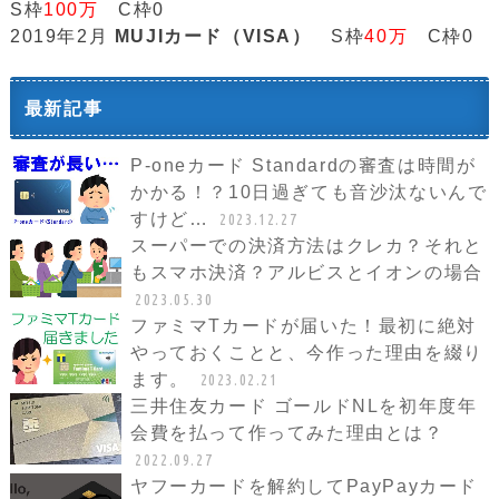
S枠
100万
C枠0
2019年2月
MUJIカード（VISA）
S枠
40万
C枠0
最新記事
P-oneカード Standardの審査は時間が
かかる！？10日過ぎても音沙汰ないんで
すけど…
2023.12.27
スーパーでの決済方法はクレカ？それと
もスマホ決済？アルビスとイオンの場合
2023.05.30
ファミマTカードが届いた！最初に絶対
やっておくことと、今作った理由を綴り
ます。
2023.02.21
三井住友カード ゴールドNLを初年度年
会費を払って作ってみた理由とは？
2022.09.27
ヤフーカードを解約してPayPayカード