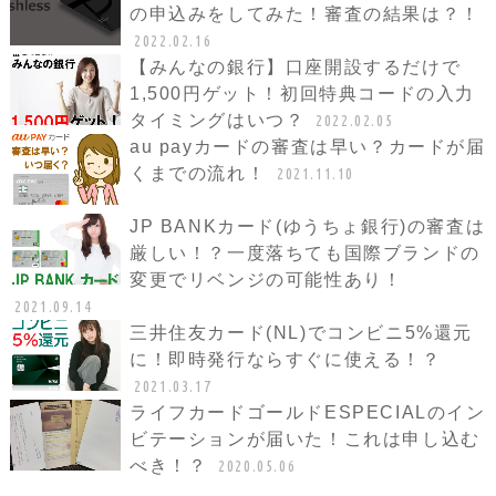
の申込みをしてみた！審査の結果は？！
2022.02.16
【みんなの銀行】口座開設するだけで
1,500円ゲット！初回特典コードの入力
タイミングはいつ？
2022.02.05
au payカードの審査は早い？カードが届
くまでの流れ！
2021.11.10
JP BANKカード(ゆうちょ銀行)の審査は
厳しい！？一度落ちても国際ブランドの
変更でリベンジの可能性あり！
2021.09.14
三井住友カード(NL)でコンビニ5%還元
に！即時発行ならすぐに使える！？
2021.03.17
ライフカードゴールドESPECIALのイン
ビテーションが届いた！これは申し込む
べき！？
2020.05.06