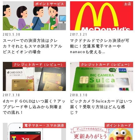
ポイントサービス
お店
2023.5.30
2017.3.21
スーパーでの決済方法はクレ
マクドナルドでクレカ決済が可
カ？それともスマホ決済？アル
能に！交通系電子マネーや
ビスとイオンの場合
nanacoも使える…
クレジットカード（レビュー）
クレジットカード（レビュー）
2017.3.18
2018.3.10
dカード GOLDはいつ届く？アッ
ビックカメラSuicaカードはいつ
プグレード申し込みから到着ま
届く？受取り方法はどんな感
での流れ！
じ？
電子マネー・スマホ決済
ポイントカード