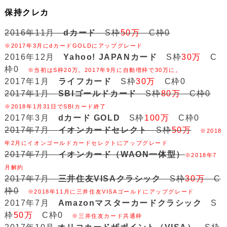
保持クレカ
2016年11月
dカード
S枠
50万
C枠0
※2017年3月にdカードGOLDにアップグレード
2016年12月
Yahoo! JAPANカード
S枠
30万
C
枠0
※当初はS枠20万。2017年9月に自動増枠で30万に。
2017年1月
ライフカード
S枠
30万
C枠0
2017年1月
SBIゴールドカード
S枠
80万
C枠0
※2018年1月31日でSBIカード終了
2017年3月
dカード GOLD
S枠
100万
C枠0
2017年7月
イオンカードセレクト
S枠
50万
※2018
年2月にイオンゴールドカードセレクトにアップグレード
2017年7月
イオンカード（WAON一体型）
※2018年7
月解約
2017年7月
三井住友VISAクラシック
S枠
30万
C
枠0
※2018年11月に三井住友VISAゴールドにアップグレード
2017年7月
Amazonマスターカードクラシック
S
枠
50万
C枠0
※三井住友カード共通枠