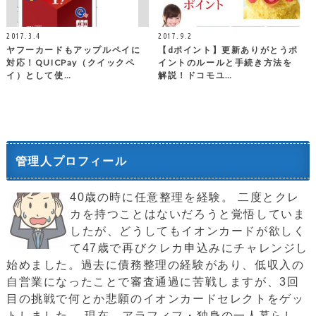
2017.3.4
2017.9.2
ヤフーカードもアップルペイに
【dポイント】更新ありがとうポ
対応！QUICPay（クイックペ
イントのルールと手続き方法を
イ）として使…
解説！ドコモユ…
管理人プロフィール
40歳の時に任意整理を経験。 二度とクレ
カを持つことはないだろうと覚悟していま
したが、どうしてもイオンカードが欲しく
て47歳で再びクレカ申込みにチャレンジし
始めました。過去に債務整理の経験があり、低収入の
自営業になったことで審査通過に苦戦しますが、3回
目の挑戦で何とか悲願のイオンカードセレクトをゲッ
トしました。 現在、アラフィフ・独身の一人暮らし。