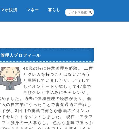
スマホ決済
マネー
暮らし
ネット銀行・証券
個人信用情報機関
税金のこと
お店
ポイントカード
保険
管理人プロフィール
40歳の時に任意整理を経験。 二度
とクレカを持つことはないだろう
と覚悟していましたが、どうして
もイオンカードが欲しくて47歳で
再びクレカ申込みにチャレンジし
始めました。過去に債務整理の経験があり、低
収入の自営業になったことで審査通過に苦戦し
ますが、3回目の挑戦で何とか悲願のイオンカ
ードセレクトをゲットしました。 現在、アラフ
ィフ・独身の一人暮らし。 色んな意味で崖っぷ
ちではありますが、クレカで人生を変えようと