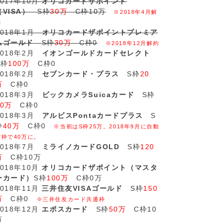
2017年10月
オリコカードザポイント
（VISA）
S枠
30万
C枠10万
※2018年4月解
約
2018年1月
オリコカードザポイントプレミア
ムゴールド
S枠
30万
C枠0
※2018年12月解約
2018年2月
イオンゴールドカードセレクト
S枠
100万
C枠0
2018年2月
セブンカード・プラス
S枠
20
万
C枠0
2018年3月
ビックカメラSuicaカード
S枠
20万
C枠0
2018年3月
アルビスPontaカードプラス
S
枠
40万
C枠0
※当初はS枠25万。2018年9月に自動
増枠で40万に。
2018年7月
ミライノカードGOLD
S枠
120
万
C枠10万
2018年10月
オリコカードザポイント（マスタ
ーカード）
S枠
100万
C枠0万
2018年11月
三井住友VISAゴールド
S枠
150
万
C枠0
※三井住友カード共通枠
2018年12月
エポスカード
S枠
50万
C枠10
万