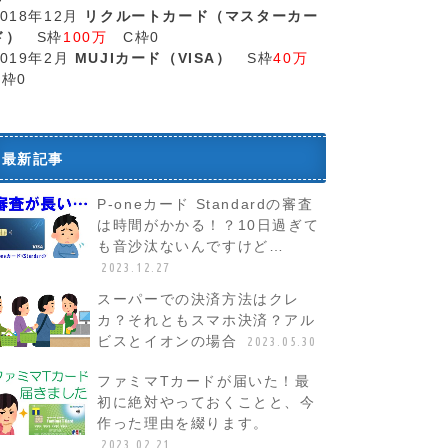
2018年12月
リクルートカード（マスターカー
ド）
S枠
100万
C枠0
2019年2月
MUJIカード（VISA）
S枠
40万
C枠0
最新記事
P-oneカード Standardの審査
は時間がかかる！？10日過ぎて
も音沙汰ないんですけど…
2023.12.27
スーパーでの決済方法はクレ
カ？それともスマホ決済？アル
ビスとイオンの場合
2023.05.30
ファミマTカードが届いた！最
初に絶対やっておくことと、今
作った理由を綴ります。
2023.02.21