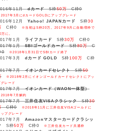
2016年11月
dカード
S枠
50万
C枠0
※2017年3月にdカードGOLDにアップグレード
2016年12月
Yahoo! JAPANカード
S枠
30
万
C枠0
※当初はS枠20万。2017年9月に自動増枠で
30万に。
2017年1月
ライフカード
S枠
30万
C枠0
2017年1月
SBIゴールドカード
S枠
80万
C
枠0
※2018年1月31日でSBIカード終了
2017年3月
dカード GOLD
S枠
100万
C枠
2017年7月
イオンカードセレクト
S枠
50
万
※2018年2月にイオンゴールドカードセレクトにアッ
プグレード
2017年7月
イオンカード（WAON一体型）
※2018年7月解約
2017年7月
三井住友VISAクラシック
S枠
30
万
C枠0
※2018年11月に三井住友VISAゴールドに
アップグレード
2017年7月
Amazonマスターカードクラシッ
ク
S枠
50万
C枠0
※三井住友カード共通枠