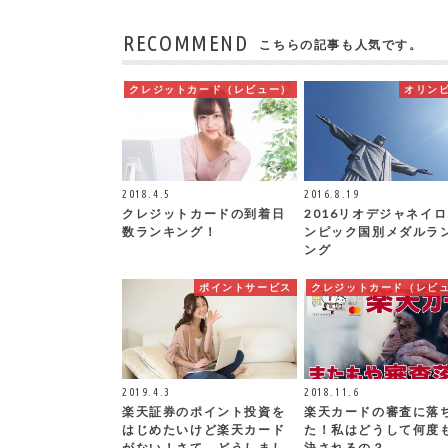
RECOMMEND
こちらの記事も人気です。
クレジットカード（レビュー）
オリン
2018.4.5
2016.8.19
クレジットカードの到着日
2016リオデジャネイ
数ランキング！
ンピック国別メダルラ
ング
ポイントサービス
クレジットカード（レビ
2019.4.3
2018.11.6
楽天証券のポイント投資を
楽天カードの審査に落
はじめたいけど楽天カード
た！私はどうして何度
がない！さて、どうしまし…
決されるの？