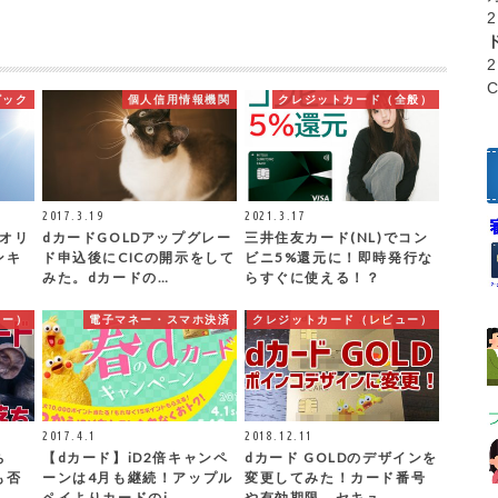
ピック
個人信用情報機関
クレジットカード（全般）
2017.3.19
2021.3.17
ロオリ
dカードGOLDアップグレー
三井住友カード(NL)でコン
ンキ
ド申込後にCICの開示をして
ビニ5%還元に！即時発行な
みた。dカードの…
らすぐに使える！？
ュー）
電子マネー・スマホ決済
クレジットカード（レビュー）
2017.4.1
2018.12.11
ち
【dカード】iD2倍キャンペ
dカード GOLDのデザインを
も否
ーンは4月も継続！アップル
変更してみた！カード番号
ペイよりカードのi…
や有効期限、セキュ…