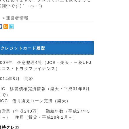
奮闘中です(｀・ω・´)ゞ
＞＞
運営者情報
クレジットカード履歴
2009年 任意整理4社（JCB・楽天・三菱UFJ
ニコス・トヨタファイナンス）
2014年8月 完済
CIC 移管債権完済情報（楽天・平成31年8月
まで）
JICC 借り換えローン完済（楽天）
自営業（年収240万） 勤続年数（平成27年5
月～） 住居（賃貸・平成28年2月～）
保持クレカ