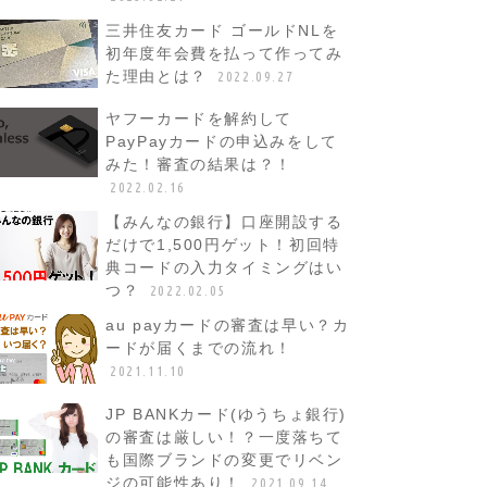
三井住友カード ゴールドNLを
初年度年会費を払って作ってみ
た理由とは？
2022.09.27
ヤフーカードを解約して
PayPayカードの申込みをして
みた！審査の結果は？！
2022.02.16
【みんなの銀行】口座開設する
だけで1,500円ゲット！初回特
典コードの入力タイミングはい
つ？
2022.02.05
au payカードの審査は早い？カ
ードが届くまでの流れ！
2021.11.10
JP BANKカード(ゆうちょ銀行)
の審査は厳しい！？一度落ちて
も国際ブランドの変更でリベン
ジの可能性あり！
2021.09.14