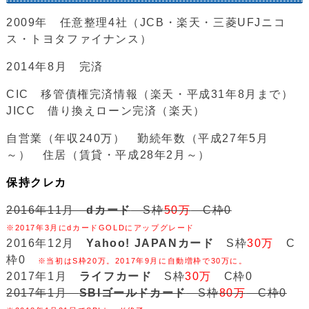
2009年 任意整理4社（JCB・楽天・三菱UFJニコ
ス・トヨタファイナンス）
2014年8月 完済
CIC 移管債権完済情報（楽天・平成31年8月まで）
JICC 借り換えローン完済（楽天）
自営業（年収240万） 勤続年数（平成27年5月
～） 住居（賃貸・平成28年2月～）
保持クレカ
2016年11月
dカード
S枠
50万
C枠0
※2017年3月にdカードGOLDにアップグレード
2016年12月
Yahoo! JAPANカード
S枠
30万
C
枠0
※当初はS枠20万。2017年9月に自動増枠で30万に。
2017年1月
ライフカード
S枠
30万
C枠0
2017年1月
SBIゴールドカード
S枠
80万
C枠0