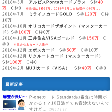
2018年3月
アルビスPontaカードプラス
S枠
40
万
C枠0
※当初はS枠25万。2018年9月に自動増枠で40万に。
2018年7月
ミライノカードGOLD
S枠
120万
C枠
10万
2018年10月
オリコカードザポイント（マスターカー
ド）
S枠
100万
C枠0万
2018年11月
三井住友VISAゴールド
S枠
150万
C
枠0
※三井住友カード共通枠
2018年12月
エポスカード
S枠
50万
C枠10万
2018年12月
リクルートカード（マスターカード）
S枠
100万
C枠0
2019年2月
MUJIカード（VISA）
S枠
40万
C枠0
最新記事
P-oneカード Standardの審査は時間が
かかる！？10日過ぎても音沙汰ないんで
すけど…
2023.12.27