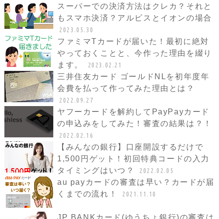
スーパーでの決済方法はクレカ？それと
もスマホ決済？アルビスとイオンの場合
2023.05.30
ファミマTカードが届いた！最初に絶対
やっておくことと、今作った理由を綴り
ます。
2023.02.21
三井住友カード ゴールドNLを初年度年
会費を払って作ってみた理由とは？
2022.09.27
ヤフーカードを解約してPayPayカード
の申込みをしてみた！審査の結果は？！
2022.02.16
【みんなの銀行】口座開設するだけで
1,500円ゲット！初回特典コードの入力
タイミングはいつ？
2022.02.05
au payカードの審査は早い？カードが届
くまでの流れ！
2021.11.10
JP BANKカード(ゆうちょ銀行)の審査は