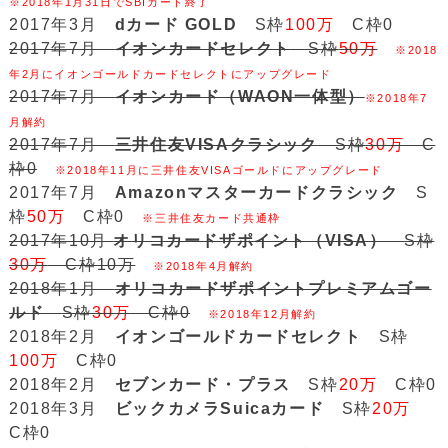
※2018年1月31日でSBIカード終了
2017年3月
dカード GOLD
S枠
100万
C枠0
2017年7月
イオンカードセレクト
S枠
50万
※2018
年2月にイオンゴールドカードセレクトにアップグレード
2017年7月
イオンカード（WAON一体型）
※2018年7
月解約
2017年7月
三井住友VISAクラシック
S枠
30万
C
枠0
※2018年11月に三井住友VISAゴールドにアップグレード
2017年7月
Amazonマスターカードクラシック
S
枠
50万
C枠0
※三井住友カード共通枠
2017年10月
オリコカードザポイント（VISA）
S枠
30万
C枠10万
※2018年4月解約
2018年1月
オリコカードザポイントプレミアムゴー
ルド
S枠
30万
C枠0
※2018年12月解約
2018年2月
イオンゴールドカードセレクト
S枠
100万
C枠0
2018年2月
セブンカード・プラス
S枠
20万
C枠0
2018年3月
ビックカメラSuicaカード
S枠
20万
C枠0