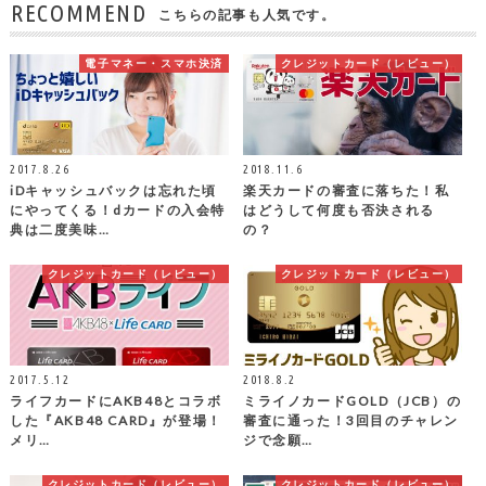
RECOMMEND
こちらの記事も人気です。
電子マネー・スマホ決済
クレジットカード（レビュー）
2017.8.26
2018.11.6
iDキャッシュバックは忘れた頃
楽天カードの審査に落ちた！私
にやってくる！dカードの入会特
はどうして何度も否決される
典は二度美味…
の？
クレジットカード（レビュー）
クレジットカード（レビュー）
2017.5.12
2018.8.2
ライフカードにAKB48とコラボ
ミライノカードGOLD（JCB）の
した『AKB48 CARD』が登場！
審査に通った！3回目のチャレン
メリ…
ジで念願…
クレジットカード（レビュー）
クレジットカード（レビュー）