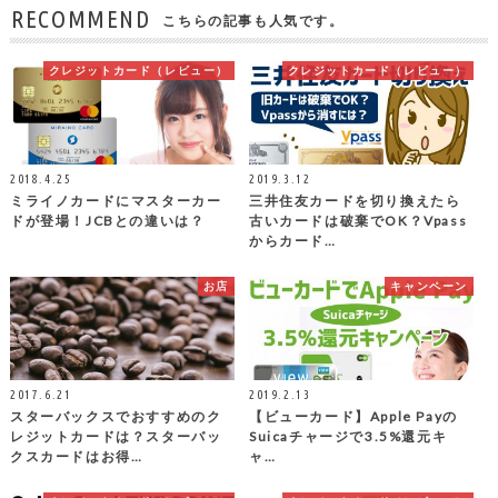
RECOMMEND
こちらの記事も人気です。
クレジットカード（レビュー）
クレジットカード（レビュー）
2018.4.25
2019.3.12
ミライノカードにマスターカー
三井住友カードを切り換えたら
ドが登場！JCBとの違いは？
古いカードは破棄でOK？Vpass
からカード…
お店
キャンペーン
2017.6.21
2019.2.13
スターバックスでおすすめのク
【ビューカード】Apple Payの
レジットカードは？スターバッ
Suicaチャージで3.5%還元キ
クスカードはお得…
ャ…