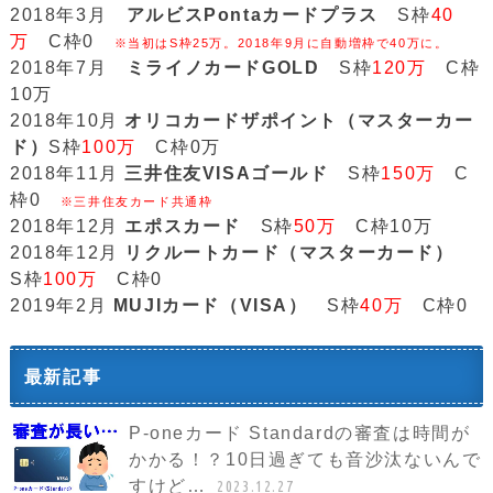
2018年3月
アルビスPontaカードプラス
S枠
40
万
C枠0
※当初はS枠25万。2018年9月に自動増枠で40万に。
2018年7月
ミライノカードGOLD
S枠
120万
C枠
10万
2018年10月
オリコカードザポイント（マスターカー
ド）
S枠
100万
C枠0万
2018年11月
三井住友VISAゴールド
S枠
150万
C
枠0
※三井住友カード共通枠
2018年12月
エポスカード
S枠
50万
C枠10万
2018年12月
リクルートカード（マスターカード）
S枠
100万
C枠0
2019年2月
MUJIカード（VISA）
S枠
40万
C枠0
最新記事
P-oneカード Standardの審査は時間が
かかる！？10日過ぎても音沙汰ないんで
すけど…
2023.12.27