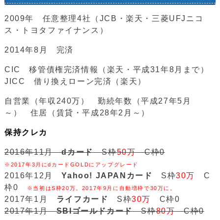
2009年 任意整理4社（JCB・楽天・三菱UFJニコ
ス・トヨタファイナンス）
2014年8月 完済
CIC 移管債権完済情報（楽天・平成31年8月まで）
JICC 借り換えローン完済（楽天）
自営業（年収240万） 勤続年数（平成27年5月
～） 住居（賃貸・平成28年2月～）
保持クレカ
2016年11月
dカード
S枠
50万
C枠0
※2017年3月にdカードGOLDにアップグレード
2016年12月
Yahoo! JAPANカード
S枠
30万
C
枠0
※当初はS枠20万。2017年9月に自動増枠で30万に。
2017年1月
ライフカード
S枠
30万
C枠0
2017年1月
SBIゴールドカード
S枠
80万
C枠0