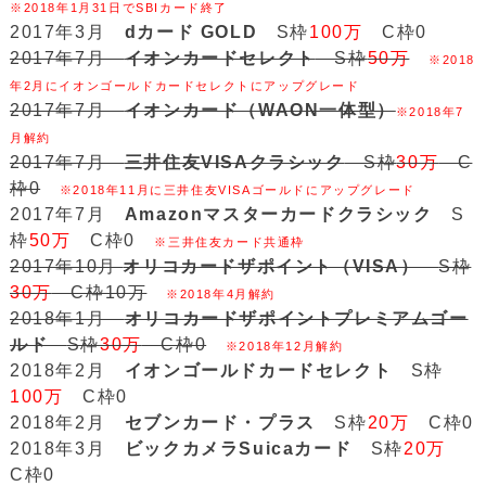
※2018年1月31日でSBIカード終了
2017年3月
dカード GOLD
S枠
100万
C枠0
2017年7月
イオンカードセレクト
S枠
50万
※2018
年2月にイオンゴールドカードセレクトにアップグレード
2017年7月
イオンカード（WAON一体型）
※2018年7
月解約
2017年7月
三井住友VISAクラシック
S枠
30万
C
枠0
※2018年11月に三井住友VISAゴールドにアップグレード
2017年7月
Amazonマスターカードクラシック
S
枠
50万
C枠0
※三井住友カード共通枠
2017年10月
オリコカードザポイント（VISA）
S枠
30万
C枠10万
※2018年4月解約
2018年1月
オリコカードザポイントプレミアムゴー
ルド
S枠
30万
C枠0
※2018年12月解約
2018年2月
イオンゴールドカードセレクト
S枠
100万
C枠0
2018年2月
セブンカード・プラス
S枠
20万
C枠0
2018年3月
ビックカメラSuicaカード
S枠
20万
C枠0