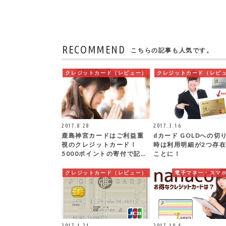
RECOMMEND
こちらの記事も人気です。
クレジットカード（レビュー）
クレジットカード（レビ
2017.8.28
2017.3.16
鹿島神宮カードはご利益重
dカード GOLDへの切
視のクレジットカード！
時は利用明細が2つ存
5000ポイントの寄付で記…
ことに！
クレジットカード（レビュー）
電子マネー・スマ
2017.1.21
2017.10.4