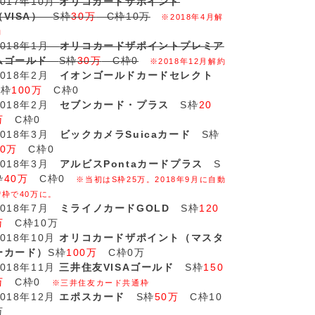
2017年10月
オリコカードザポイント
（VISA）
S枠
30万
C枠10万
※2018年4月解
約
2018年1月
オリコカードザポイントプレミア
ムゴールド
S枠
30万
C枠0
※2018年12月解約
2018年2月
イオンゴールドカードセレクト
S枠
100万
C枠0
2018年2月
セブンカード・プラス
S枠
20
万
C枠0
2018年3月
ビックカメラSuicaカード
S枠
20万
C枠0
2018年3月
アルビスPontaカードプラス
S
枠
40万
C枠0
※当初はS枠25万。2018年9月に自動
増枠で40万に。
2018年7月
ミライノカードGOLD
S枠
120
万
C枠10万
2018年10月
オリコカードザポイント（マスタ
ーカード）
S枠
100万
C枠0万
2018年11月
三井住友VISAゴールド
S枠
150
万
C枠0
※三井住友カード共通枠
2018年12月
エポスカード
S枠
50万
C枠10
万