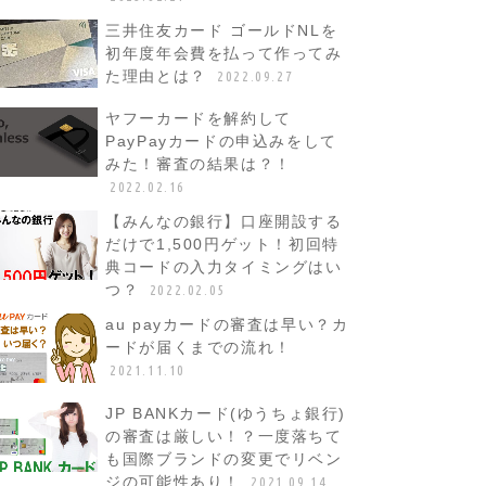
三井住友カード ゴールドNLを
初年度年会費を払って作ってみ
た理由とは？
2022.09.27
ヤフーカードを解約して
PayPayカードの申込みをして
みた！審査の結果は？！
2022.02.16
【みんなの銀行】口座開設する
だけで1,500円ゲット！初回特
典コードの入力タイミングはい
つ？
2022.02.05
au payカードの審査は早い？カ
ードが届くまでの流れ！
2021.11.10
JP BANKカード(ゆうちょ銀行)
の審査は厳しい！？一度落ちて
も国際ブランドの変更でリベン
ジの可能性あり！
2021.09.14