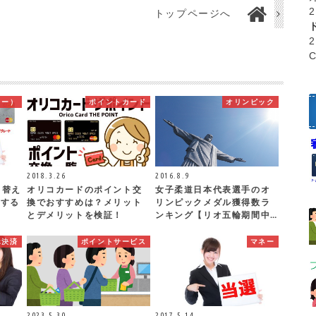
トップページへ
ュー）
ポイントカード
オリンピック
2018.3.26
2016.8.9
り替え
オリコカードのポイント交
女子柔道日本代表選手のオ
在する
換でおすすめは？メリット
リンピックメダル獲得数ラ
とデメリットを検証！
ンキング【リオ五輪期間中…
ホ決済
ポイントサービス
マネー
2023.5.30
2017.5.14