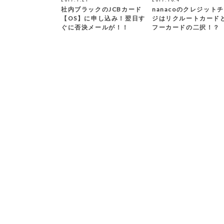
社内ブラックのJCBカード
nanacoのクレジット
【OS】に申し込み！翌日す
ジはリクルートカード
ぐに否決メールが！！
フーカードの二択！？