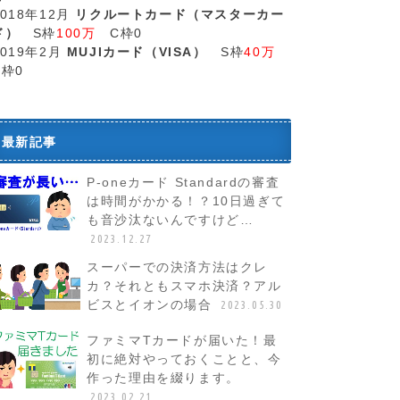
2018年12月
リクルートカード（マスターカー
ド）
S枠
100万
C枠0
2019年2月
MUJIカード（VISA）
S枠
40万
C枠0
最新記事
P-oneカード Standardの審査
は時間がかかる！？10日過ぎて
も音沙汰ないんですけど…
2023.12.27
スーパーでの決済方法はクレ
カ？それともスマホ決済？アル
ビスとイオンの場合
2023.05.30
ファミマTカードが届いた！最
初に絶対やっておくことと、今
作った理由を綴ります。
2023.02.21