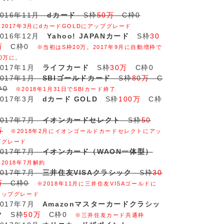
2016年11月
dカード
S枠
50万
C枠0
※2017年3月にdカードGOLDにアップグレード
2016年12月
Yahoo! JAPANカード
S枠
30
万
C枠0
※当初はS枠20万。2017年9月に自動増枠で
30万に。
2017年1月
ライフカード
S枠
30万
C枠0
2017年1月
SBIゴールドカード
S枠
80万
C
枠0
※2018年1月31日でSBIカード終了
2017年3月
dカード GOLD
S枠
100万
C枠
2017年7月
イオンカードセレクト
S枠
50
万
※2018年2月にイオンゴールドカードセレクトにアッ
プグレード
2017年7月
イオンカード（WAON一体型）
※2018年7月解約
2017年7月
三井住友VISAクラシック
S枠
30
万
C枠0
※2018年11月に三井住友VISAゴールドに
アップグレード
2017年7月
Amazonマスターカードクラシッ
ク
S枠
50万
C枠0
※三井住友カード共通枠