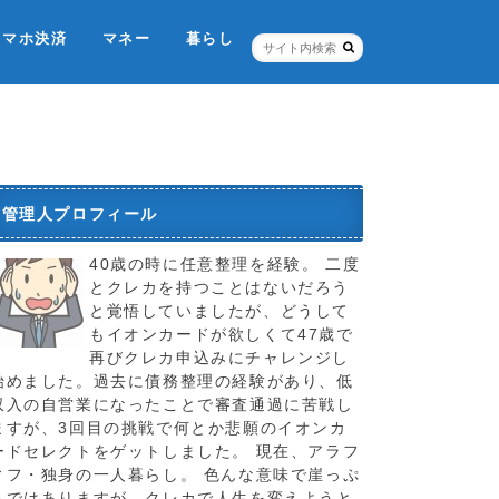
スマホ決済
マネー
暮らし
ネット銀行・証券
個人信用情報機関
税金のこと
お店
ポイントカード
保険
管理人プロフィール
40歳の時に任意整理を経験。 二度
とクレカを持つことはないだろう
と覚悟していましたが、どうして
もイオンカードが欲しくて47歳で
再びクレカ申込みにチャレンジし
始めました。過去に債務整理の経験があり、低
収入の自営業になったことで審査通過に苦戦し
ますが、3回目の挑戦で何とか悲願のイオンカ
ードセレクトをゲットしました。 現在、アラフ
ィフ・独身の一人暮らし。 色んな意味で崖っぷ
ちではありますが、クレカで人生を変えようと