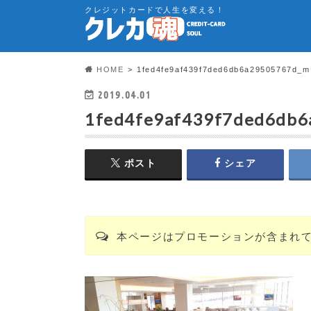
クレジットカードで人生を変える！
HOME
1fed4fe9af439f7ded6db6a29505767d_m
2019.04.01
1fed4fe9af439f7ded6db
ポスト
シェア
本ページはプロモーションが含まれ