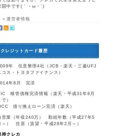
奮闘中です(｀・ω・´)ゞ
＞＞
運営者情報
クレジットカード履歴
2009年 任意整理4社（JCB・楽天・三菱UFJ
ニコス・トヨタファイナンス）
2014年8月 完済
CIC 移管債権完済情報（楽天・平成31年8月
まで）
JICC 借り換えローン完済（楽天）
自営業（年収240万） 勤続年数（平成27年5
月～） 住居（賃貸・平成28年2月～）
保持クレカ