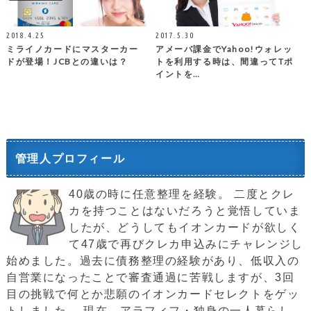
2018.4.25
2017.5.30
ミライノカードにマスターカー
アメーバ課金でYahoo!ウォレッ
ドが登場！JCBとの違いは？
トを利用する時は、間違ってTポ
イントを…
管理人プロフィール
40歳の時に任意整理を経験。 二度とクレ
カを持つことはないだろうと覚悟していま
したが、どうしてもイオンカードが欲しく
て47歳で再びクレカ申込みにチャレンジし
始めました。過去に債務整理の経験があり、低収入の
自営業になったことで審査通過に苦戦しますが、3回
目の挑戦で何とか悲願のイオンカードセレクトをゲッ
トしました。 現在、アラフィフ・独身の一人暮らし。