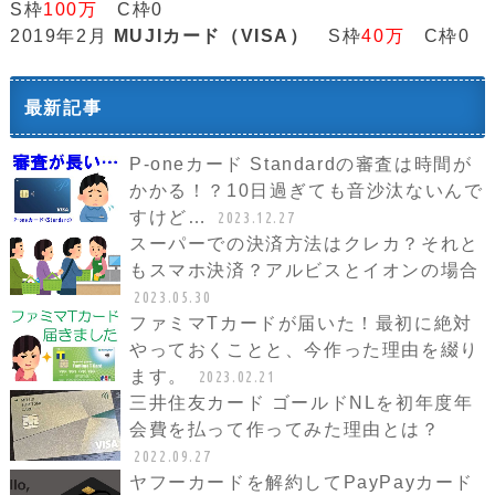
S枠
100万
C枠0
2019年2月
MUJIカード（VISA）
S枠
40万
C枠0
最新記事
P-oneカード Standardの審査は時間が
かかる！？10日過ぎても音沙汰ないんで
すけど…
2023.12.27
スーパーでの決済方法はクレカ？それと
もスマホ決済？アルビスとイオンの場合
2023.05.30
ファミマTカードが届いた！最初に絶対
やっておくことと、今作った理由を綴り
ます。
2023.02.21
三井住友カード ゴールドNLを初年度年
会費を払って作ってみた理由とは？
2022.09.27
ヤフーカードを解約してPayPayカード