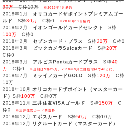
2017年10月
オリコカードザポイント（VISA）
S枠
30万
C枠10万
※2018年4月解約
2018年1月
オリコカードザポイントプレミアムゴー
ルド
S枠
30万
C枠0
※2018年12月解約
2018年2月
イオンゴールドカードセレクト
S枠
100万
C枠0
2018年2月
セブンカード・プラス
S枠
20万
C枠0
2018年3月
ビックカメラSuicaカード
S枠
20万
C枠0
2018年3月
アルビスPontaカードプラス
S枠
40
万
C枠0
※当初はS枠25万。2018年9月に自動増枠で40万に。
2018年7月
ミライノカードGOLD
S枠
120万
C枠
10万
2018年10月
オリコカードザポイント（マスターカー
ド）
S枠
100万
C枠0万
2018年11月
三井住友VISAゴールド
S枠
150万
C
枠0
※三井住友カード共通枠
2018年12月
エポスカード
S枠
50万
C枠10万
2018年12月
リクルートカード（マスターカード）