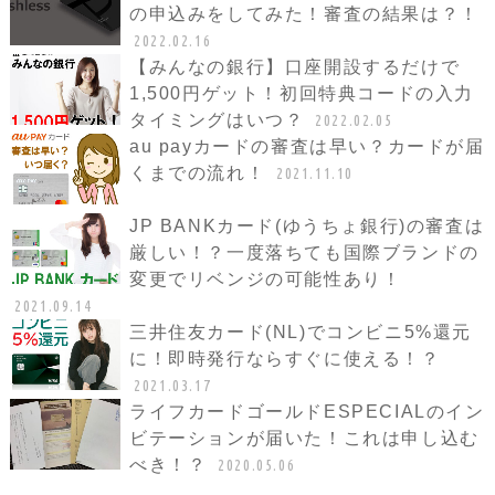
の申込みをしてみた！審査の結果は？！
2022.02.16
【みんなの銀行】口座開設するだけで
1,500円ゲット！初回特典コードの入力
タイミングはいつ？
2022.02.05
au payカードの審査は早い？カードが届
くまでの流れ！
2021.11.10
JP BANKカード(ゆうちょ銀行)の審査は
厳しい！？一度落ちても国際ブランドの
変更でリベンジの可能性あり！
2021.09.14
三井住友カード(NL)でコンビニ5%還元
に！即時発行ならすぐに使える！？
2021.03.17
ライフカードゴールドESPECIALのイン
ビテーションが届いた！これは申し込む
べき！？
2020.05.06