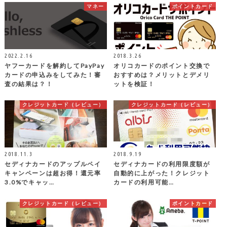
マネー
ポイントカード
2022.2.16
2018.3.26
ヤフーカードを解約してPayPay
オリコカードのポイント交換で
カードの申込みをしてみた！審
おすすめは？メリットとデメリ
査の結果は？！
ットを検証！
クレジットカード（レビュー）
クレジットカード（レビュー）
2018.11.3
2018.9.19
セディナカードのアップルペイ
セディナカードの利用限度額が
キャンペーンは超お得！還元率
自動的に上がった！クレジット
3.0%でキャッ…
カードの利用可能…
クレジットカード（レビュー）
ポイントカード