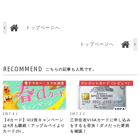
トップページへ
トップページへ
RECOMMEND
こちらの記事も人気です。
電子マネー・スマホ決済
クレジットカード（レビュー）
2017.4.1
2017.2.2
【dカード】iD2倍キャンペーン
三井住友VISAカードに申し込み
は4月も継続！アップルペイより
をするも否決！ダメだった要因
カードのi…
を確認！