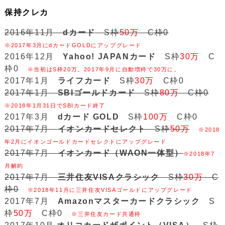
保持クレカ
2016年11月
dカード
S枠
50万
C枠0
※2017年3月にdカードGOLDにアップグレード
2016年12月
Yahoo! JAPANカード
S枠
30万
C
枠0
※当初はS枠20万。2017年9月に自動増枠で30万に。
2017年1月
ライフカード
S枠
30万
C枠0
2017年1月
SBIゴールドカード
S枠
80万
C枠0
※2018年1月31日でSBIカード終了
2017年3月
dカード GOLD
S枠
100万
C枠0
2017年7月
イオンカードセレクト
S枠
50万
※2018
年2月にイオンゴールドカードセレクトにアップグレード
2017年7月
イオンカード（WAON一体型）
※2018年7
月解約
2017年7月
三井住友VISAクラシック
S枠
30万
C
枠0
※2018年11月に三井住友VISAゴールドにアップグレード
2017年7月
Amazonマスターカードクラシック
S
枠
50万
C枠0
※三井住友カード共通枠