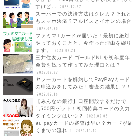
すけど…
2023.12.27
スーパーでの決済方法はクレカ？それと
もスマホ決済？アルビスとイオンの場合
2023.05.30
ファミマTカードが届いた！最初に絶対
やっておくことと、今作った理由を綴り
ます。
2023.02.21
三井住友カード ゴールドNLを初年度年
会費を払って作ってみた理由とは？
2022.09.27
ヤフーカードを解約してPayPayカード
の申込みをしてみた！審査の結果は？！
2022.02.16
【みんなの銀行】口座開設するだけで
1,500円ゲット！初回特典コードの入力
タイミングはいつ？
2022.02.05
au payカードの審査は早い？カードが届
くまでの流れ！
2021.11.10