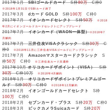
2017年1月
SBIゴールドカード
S枠
80万
C枠0
※2018年1月31日でSBIカード終了
2017年3月
dカード GOLD
S枠
100万
C枠0
2017年7月
イオンカードセレクト
S枠
50万
※2018
年2月にイオンゴールドカードセレクトにアップグレード
2017年7月
イオンカード（WAON一体型）
※2018年7
月解約
2017年7月
三井住友VISAクラシック
S枠
30万
C
枠0
※2018年11月に三井住友VISAゴールドにアップグレード
2017年7月
Amazonマスターカードクラシック
S
枠
50万
C枠0
※三井住友カード共通枠
2017年10月
オリコカードザポイント（VISA）
S枠
30万
C枠10万
※2018年4月解約
2018年1月
オリコカードザポイントプレミアムゴー
ルド
S枠
30万
C枠0
※2018年12月解約
2018年2月
イオンゴールドカードセレクト
S枠
100万
C枠0
2018年2月
セブンカード・プラス
S枠
20万
C枠0
2018年3月
ビックカメラSuicaカード
S枠
20万