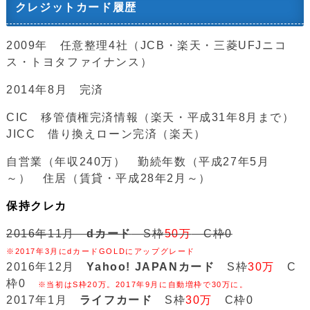
クレジットカード履歴
2009年 任意整理4社（JCB・楽天・三菱UFJニコ
ス・トヨタファイナンス）
2014年8月 完済
CIC 移管債権完済情報（楽天・平成31年8月まで）
JICC 借り換えローン完済（楽天）
自営業（年収240万） 勤続年数（平成27年5月
～） 住居（賃貸・平成28年2月～）
保持クレカ
2016年11月
dカード
S枠
50万
C枠0
※2017年3月にdカードGOLDにアップグレード
2016年12月
Yahoo! JAPANカード
S枠
30万
C
枠0
※当初はS枠20万。2017年9月に自動増枠で30万に。
2017年1月
ライフカード
S枠
30万
C枠0