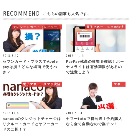
RECOMMEND
こちらの記事も人気です。
クレジットカード（レビュー）
電子マネー・スマホ決済
2018.3.12
2019.11.13
セブンカード・プラスでApple
PayPay残高の種類を確認！ボー
payは損？どんな場面で使うべ
ナスライトは有効期限があるの
き？
で注意しよう！
電子マネー・スマホ決済
マネー
2017.10.4
2017.5.14
nanacoのクレジットチャージは
ヤフーtotoで初当選！予約購入
リクルートカードとヤフーカー
なら全て自動なので楽チン！
ドの二択！？