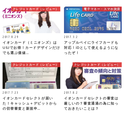
クレジットカード（レビュー）
電子マネー・スマホ決済
2017.8.29
2017.3.2
イオンカード（ミニオンズ）は
アップルペイにライフカードも
USJでお得！カードデザインだけ
対応！iDとして使えるようにな
でも選ぶ価値…
ったぞ！
クレジットカード（レビュー）
クレジットカード（レビュー）
2017.7.23
2017.8.2
イオンカードセレクトが届い
イオンカードセレクトの審査は
た！キャッシュ＋デビットから
厳しいの？審査通過の為に知っ
の切替審査と新規申…
ておきたいことは？