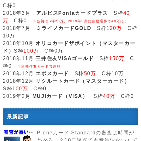
C枠0
2018年3月
アルビスPontaカードプラス
S枠
40
万
C枠0
※当初はS枠25万。2018年9月に自動増枠で40万に。
2018年7月
ミライノカードGOLD
S枠
120万
C枠
10万
2018年10月
オリコカードザポイント（マスターカー
ド）
S枠
100万
C枠0万
2018年11月
三井住友VISAゴールド
S枠
150万
C
枠0
※三井住友カード共通枠
2018年12月
エポスカード
S枠
50万
C枠10万
2018年12月
リクルートカード（マスターカード）
S枠
100万
C枠0
2019年2月
MUJIカード（VISA）
S枠
40万
C枠0
最新記事
P-oneカード Standardの審査は時間が
かかる！？10日過ぎても音沙汰ないんで