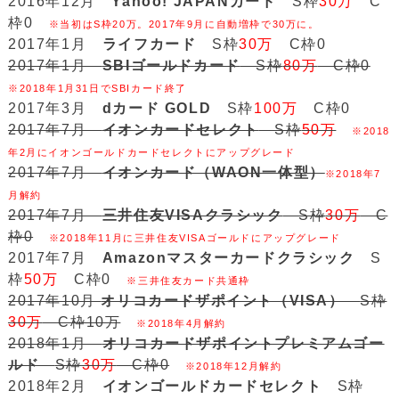
2016年12月
Yahoo! JAPANカード
S枠
30万
C
枠0
※当初はS枠20万。2017年9月に自動増枠で30万に。
2017年1月
ライフカード
S枠
30万
C枠0
2017年1月
SBIゴールドカード
S枠
80万
C枠0
※2018年1月31日でSBIカード終了
2017年3月
dカード GOLD
S枠
100万
C枠0
2017年7月
イオンカードセレクト
S枠
50万
※2018
年2月にイオンゴールドカードセレクトにアップグレード
2017年7月
イオンカード（WAON一体型）
※2018年7
月解約
2017年7月
三井住友VISAクラシック
S枠
30万
C
枠0
※2018年11月に三井住友VISAゴールドにアップグレード
2017年7月
Amazonマスターカードクラシック
S
枠
50万
C枠0
※三井住友カード共通枠
2017年10月
オリコカードザポイント（VISA）
S枠
30万
C枠10万
※2018年4月解約
2018年1月
オリコカードザポイントプレミアムゴー
ルド
S枠
30万
C枠0
※2018年12月解約
2018年2月
イオンゴールドカードセレクト
S枠