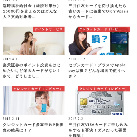
臨時福祉給付金（経済対策分）
三井住友カードを切り換えたら
15000円を貰えるのはどんな
古いカードは破棄でOK？Vpass
人？支給対象者…
からカード…
ポイントサービス
クレジットカード（レビュー）
2019.4.3
2018.3.12
楽天証券のポイント投資をはじ
セブンカード・プラスでApple
めたいけど楽天カードがない！
payは損？どんな場面で使うべ
さて、どうしまし…
き？
クレジットカード（レビュー）
クレジットカード（レビュー）
2017.2.11
2017.2.2
クレジットカード多重申込9番勝
三井住友VISAカードに申し込み
負の結果は！？
をするも否決！ダメだった要因
を確認！