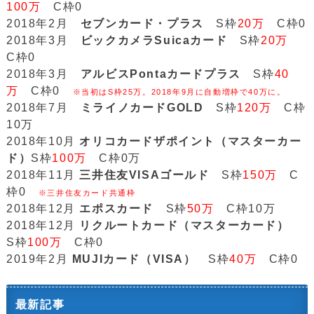
100万
C枠0
2018年2月
セブンカード・プラス
S枠
20万
C枠0
2018年3月
ビックカメラSuicaカード
S枠
20万
C枠0
2018年3月
アルビスPontaカードプラス
S枠
40
万
C枠0
※当初はS枠25万。2018年9月に自動増枠で40万に。
2018年7月
ミライノカードGOLD
S枠
120万
C枠
10万
2018年10月
オリコカードザポイント（マスターカー
ド）
S枠
100万
C枠0万
2018年11月
三井住友VISAゴールド
S枠
150万
C
枠0
※三井住友カード共通枠
2018年12月
エポスカード
S枠
50万
C枠10万
2018年12月
リクルートカード（マスターカード）
S枠
100万
C枠0
2019年2月
MUJIカード（VISA）
S枠
40万
C枠0
最新記事