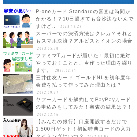
P-oneカード Standardの審査は時間が
かかる！？10日過ぎても音沙汰ないんで
すけど…
2023.12.27
スーパーでの決済方法はクレカ？それと
もスマホ決済？アルビスとイオンの場合
2023.05.30
ファミマTカードが届いた！最初に絶対
やっておくことと、今作った理由を綴り
ます。
2023.02.21
三井住友カード ゴールドNLを初年度年
会費を払って作ってみた理由とは？
2022.09.27
ヤフーカードを解約してPayPayカード
の申込みをしてみた！審査の結果は？！
2022.02.16
【みんなの銀行】口座開設するだけで
1,500円ゲット！初回特典コードの入力
タイミングはいつ？
2022.02.05