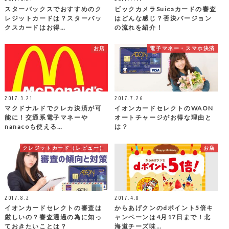
スターバックスでおすすめのク
ビックカメラSuicaカードの審査
レジットカードは？スターバッ
はどんな感じ？否決バージョン
クスカードはお得…
の流れを紹介！
お店
電子マネー・スマホ決済
2017.3.21
2017.7.26
マクドナルドでクレカ決済が可
イオンカードセレクトのWAON
能に！交通系電子マネーや
オートチャージがお得な理由と
nanacoも使える…
は？
クレジットカード（レビュー）
お店
2017.8.2
2017.4.8
イオンカードセレクトの審査は
からあげクンのdポイント5倍キ
厳しいの？審査通過の為に知っ
ャンペーンは4月17日まで！北
ておきたいことは？
海道チーズ味…