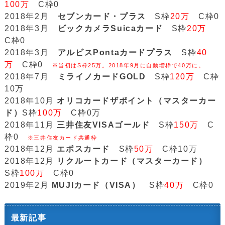
100万
C枠0
2018年2月
セブンカード・プラス
S枠
20万
C枠0
2018年3月
ビックカメラSuicaカード
S枠
20万
C枠0
2018年3月
アルビスPontaカードプラス
S枠
40
万
C枠0
※当初はS枠25万。2018年9月に自動増枠で40万に。
2018年7月
ミライノカードGOLD
S枠
120万
C枠
10万
2018年10月
オリコカードザポイント（マスターカー
ド）
S枠
100万
C枠0万
2018年11月
三井住友VISAゴールド
S枠
150万
C
枠0
※三井住友カード共通枠
2018年12月
エポスカード
S枠
50万
C枠10万
2018年12月
リクルートカード（マスターカード）
S枠
100万
C枠0
2019年2月
MUJIカード（VISA）
S枠
40万
C枠0
最新記事