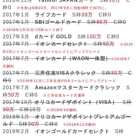
2016年12月
Yahoo! JAPANカード
S枠
30万
C
枠0
※当初はS枠20万。2017年9月に自動増枠で30万に。
2017年1月
ライフカード
S枠
30万
C枠0
2017年1月
SBIゴールドカード
S枠
80万
C枠0
※2018年1月31日でSBIカード終了
2017年3月
dカード GOLD
S枠
100万
C枠0
2017年7月
イオンカードセレクト
S枠
50万
※2018
年2月にイオンゴールドカードセレクトにアップグレード
2017年7月
イオンカード（WAON一体型）
※2018年7
月解約
2017年7月
三井住友VISAクラシック
S枠
30万
C
枠0
※2018年11月に三井住友VISAゴールドにアップグレード
2017年7月
Amazonマスターカードクラシック
S
枠
50万
C枠0
※三井住友カード共通枠
2017年10月
オリコカードザポイント（VISA）
S枠
30万
C枠10万
※2018年4月解約
2018年1月
オリコカードザポイントプレミアムゴー
ルド
S枠
30万
C枠0
※2018年12月解約
2018年2月
イオンゴールドカードセレクト
S枠