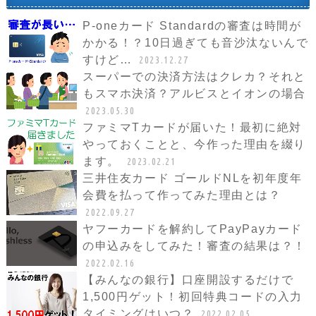
P-oneカード Standardの審査は時間が
かかる！？10日過ぎても音沙汰ないんで
すけど…
2023.12.27
スーパーでの決済方法はクレカ？それと
もスマホ決済？アルビスとイオンの場合
2023.05.30
ファミマTカードが届いた！最初に絶対
やっておくことと、今作った理由を綴り
ます。
2023.02.21
三井住友カード ゴールドNLを初年度年
会費を払って作ってみた理由とは？
2022.09.27
ヤフーカードを解約してPayPayカード
の申込みをしてみた！審査の結果は？！
2022.02.16
【みんなの銀行】口座開設するだけで
1,500円ゲット！初回特典コードの入力
タイミングはいつ？
2022.02.05