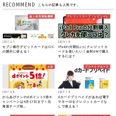
RECOMMEND
こちらの記事も人気です。
個人信用情報機関
クレジットカード（レビュー）
2017.2.3
2019.1.8
セブン銀行デビットカードはCIC
iPadの分割払いにクレジットカ
の開示に使える！
ードを使いたい！金利0%で購入
するには？
お店
プリペイドカード
2017.4.8
2017.7.8
からあげクンのdポイント5倍キ
dカードプリペイドがあれば電子
ャンペーンは4月17日まで！北
マネーiDをクレジットカードな
海道チーズ味…
しで使える！