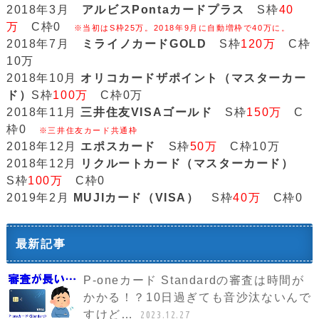
2018年3月
アルビスPontaカードプラス
S枠
40
万
C枠0
※当初はS枠25万。2018年9月に自動増枠で40万に。
2018年7月
ミライノカードGOLD
S枠
120万
C枠
10万
2018年10月
オリコカードザポイント（マスターカー
ド）
S枠
100万
C枠0万
2018年11月
三井住友VISAゴールド
S枠
150万
C
枠0
※三井住友カード共通枠
2018年12月
エポスカード
S枠
50万
C枠10万
2018年12月
リクルートカード（マスターカード）
S枠
100万
C枠0
2019年2月
MUJIカード（VISA）
S枠
40万
C枠0
最新記事
P-oneカード Standardの審査は時間が
かかる！？10日過ぎても音沙汰ないんで
すけど…
2023.12.27