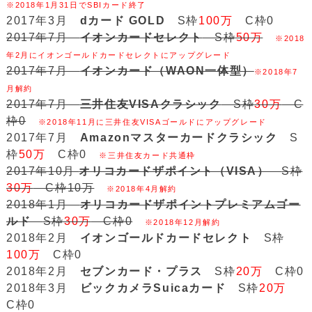
※2018年1月31日でSBIカード終了
2017年3月
dカード GOLD
S枠
100万
C枠0
2017年7月
イオンカードセレクト
S枠
50万
※2018
年2月にイオンゴールドカードセレクトにアップグレード
2017年7月
イオンカード（WAON一体型）
※2018年7
月解約
2017年7月
三井住友VISAクラシック
S枠
30万
C
枠0
※2018年11月に三井住友VISAゴールドにアップグレード
2017年7月
Amazonマスターカードクラシック
S
枠
50万
C枠0
※三井住友カード共通枠
2017年10月
オリコカードザポイント（VISA）
S枠
30万
C枠10万
※2018年4月解約
2018年1月
オリコカードザポイントプレミアムゴー
ルド
S枠
30万
C枠0
※2018年12月解約
2018年2月
イオンゴールドカードセレクト
S枠
100万
C枠0
2018年2月
セブンカード・プラス
S枠
20万
C枠0
2018年3月
ビックカメラSuicaカード
S枠
20万
C枠0