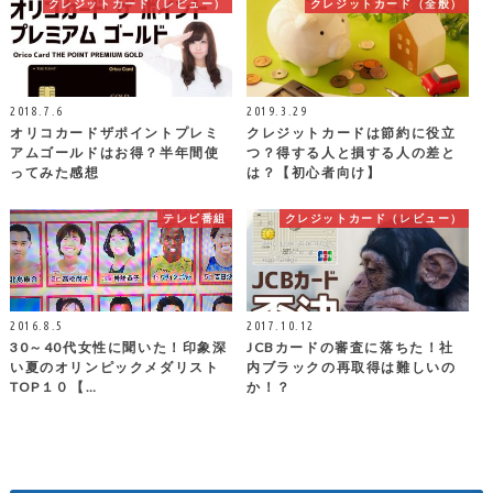
クレジットカード（レビュー）
クレジットカード（全般）
2018.7.6
2019.3.29
オリコカードザポイントプレミ
クレジットカードは節約に役立
アムゴールドはお得？半年間使
つ？得する人と損する人の差と
ってみた感想
は？【初心者向け】
テレビ番組
クレジットカード（レビュー）
2016.8.5
2017.10.12
30～40代女性に聞いた！印象深
JCBカードの審査に落ちた！社
い夏のオリンピックメダリスト
内ブラックの再取得は難しいの
TOP１０【…
か！？