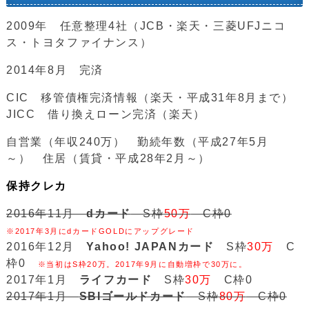
2009年 任意整理4社（JCB・楽天・三菱UFJニコ
ス・トヨタファイナンス）
2014年8月 完済
CIC 移管債権完済情報（楽天・平成31年8月まで）
JICC 借り換えローン完済（楽天）
自営業（年収240万） 勤続年数（平成27年5月
～） 住居（賃貸・平成28年2月～）
保持クレカ
2016年11月
dカード
S枠
50万
C枠0
※2017年3月にdカードGOLDにアップグレード
2016年12月
Yahoo! JAPANカード
S枠
30万
C
枠0
※当初はS枠20万。2017年9月に自動増枠で30万に。
2017年1月
ライフカード
S枠
30万
C枠0
2017年1月
SBIゴールドカード
S枠
80万
C枠0