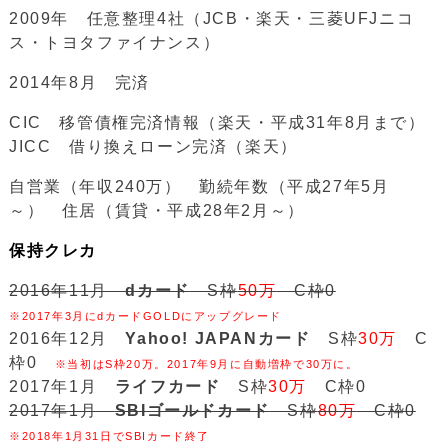
2009年 任意整理4社（JCB・楽天・三菱UFJニコ
ス・トヨタファイナンス）
2014年8月 完済
CIC 移管債権完済情報（楽天・平成31年8月まで）
JICC 借り換えローン完済（楽天）
自営業（年収240万） 勤続年数（平成27年5月
～） 住居（賃貸・平成28年2月～）
保持クレカ
2016年11月
dカード
S枠
50万
C枠0
※2017年3月にdカードGOLDにアップグレード
2016年12月
Yahoo! JAPANカード
S枠
30万
C
枠0
※当初はS枠20万。2017年9月に自動増枠で30万に。
2017年1月
ライフカード
S枠
30万
C枠0
2017年1月
SBIゴールドカード
S枠
80万
C枠0
※2018年1月31日でSBIカード終了