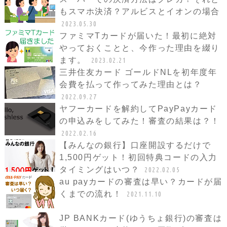
もスマホ決済？アルビスとイオンの場合
2023.05.30
ファミマTカードが届いた！最初に絶対
やっておくことと、今作った理由を綴り
ます。
2023.02.21
三井住友カード ゴールドNLを初年度年
会費を払って作ってみた理由とは？
2022.09.27
ヤフーカードを解約してPayPayカード
の申込みをしてみた！審査の結果は？！
2022.02.16
【みんなの銀行】口座開設するだけで
1,500円ゲット！初回特典コードの入力
タイミングはいつ？
2022.02.05
au payカードの審査は早い？カードが届
くまでの流れ！
2021.11.10
JP BANKカード(ゆうちょ銀行)の審査は