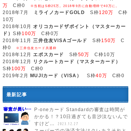
万
C枠0
※当初はS枠25万。2018年9月に自動増枠で40万に。
2018年7月
ミライノカードGOLD
S枠
120万
C枠
10万
2018年10月
オリコカードザポイント（マスターカー
ド）
S枠
100万
C枠0万
2018年11月
三井住友VISAゴールド
S枠
150万
C
枠0
※三井住友カード共通枠
2018年12月
エポスカード
S枠
50万
C枠10万
2018年12月
リクルートカード（マスターカード）
S枠
100万
C枠0
2019年2月
MUJIカード（VISA）
S枠
40万
C枠0
最新記事
P-oneカード Standardの審査は時間が
かかる！？10日過ぎても音沙汰ないんで
すけど…
2023.12.27
スーパーでの決済方法はクレカ？それと