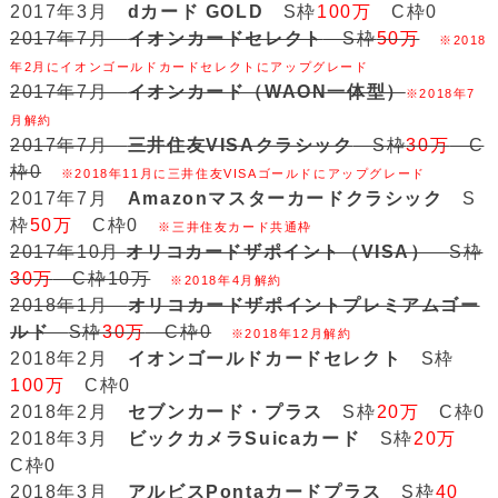
2017年3月
dカード GOLD
S枠
100万
C枠0
2017年7月
イオンカードセレクト
S枠
50万
※2018
年2月にイオンゴールドカードセレクトにアップグレード
2017年7月
イオンカード（WAON一体型）
※2018年7
月解約
2017年7月
三井住友VISAクラシック
S枠
30万
C
枠0
※2018年11月に三井住友VISAゴールドにアップグレード
2017年7月
Amazonマスターカードクラシック
S
枠
50万
C枠0
※三井住友カード共通枠
2017年10月
オリコカードザポイント（VISA）
S枠
30万
C枠10万
※2018年4月解約
2018年1月
オリコカードザポイントプレミアムゴー
ルド
S枠
30万
C枠0
※2018年12月解約
2018年2月
イオンゴールドカードセレクト
S枠
100万
C枠0
2018年2月
セブンカード・プラス
S枠
20万
C枠0
2018年3月
ビックカメラSuicaカード
S枠
20万
C枠0
2018年3月
アルビスPontaカードプラス
S枠
40