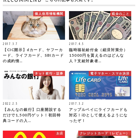
個人信用情報機関
税金のこと
2017.3.7
2017.4.5
【CIC開示】dカード、ヤフーカ
臨時福祉給付金（経済対策分）
ード、ライフカード、SBIカード
15000円を貰えるのはどんな
の成約情…
人？支給対象者…
ネット銀行・証券
電子マネー・スマホ決済
2022.2.5
2017.3.2
【みんなの銀行】口座開設する
アップルペイにライフカードも
だけで1,500円ゲット！初回特
対応！iDとして使えるようにな
典コードの入…
ったぞ！
お店
クレジットカード（レビュー）