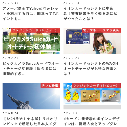
2017.5.30
2017.7.14
アメーバ課金でYahoo!ウォレッ
イオンカードセレクトに申込
トを利用する時は、間違ってTポ
み！審査結果を早く知る為に私
イントを…
がやったことは？
クレジットカード（レビュー）
電子マネー・スマホ決済
2019.2.26
2017.7.26
ビックカメラSuicaカードでオー
イオンカードセレクトのWAON
トチャージ初体験！田舎者には
オートチャージがお得な理由と
衝撃的すぎ…
は？
テレビ番組
クレジットカード（レビュー）
2016.8.24
2017.3.9
【8/24放送ミヤネ屋】リオオリ
dカードに新登場のポインコデザ
ンピックで感動した日本人メダ
インは、新規入会とアップグレ