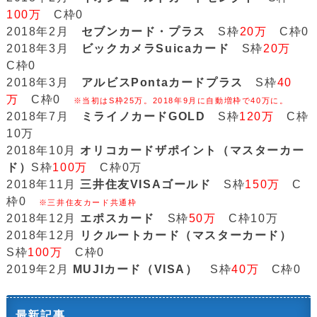
100万
C枠0
2018年2月
セブンカード・プラス
S枠
20万
C枠0
2018年3月
ビックカメラSuicaカード
S枠
20万
C枠0
2018年3月
アルビスPontaカードプラス
S枠
40
万
C枠0
※当初はS枠25万。2018年9月に自動増枠で40万に。
2018年7月
ミライノカードGOLD
S枠
120万
C枠
10万
2018年10月
オリコカードザポイント（マスターカー
ド）
S枠
100万
C枠0万
2018年11月
三井住友VISAゴールド
S枠
150万
C
枠0
※三井住友カード共通枠
2018年12月
エポスカード
S枠
50万
C枠10万
2018年12月
リクルートカード（マスターカード）
S枠
100万
C枠0
2019年2月
MUJIカード（VISA）
S枠
40万
C枠0
最新記事