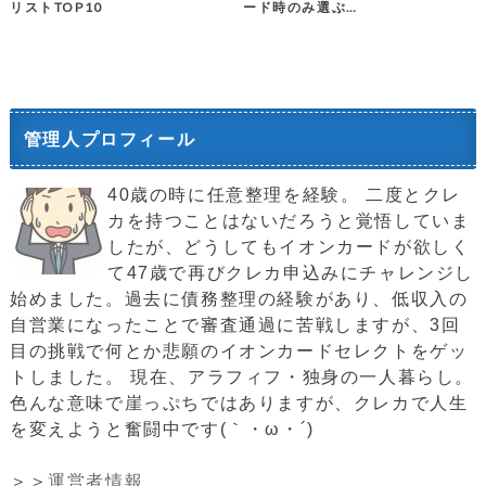
リストTOP10
ード時のみ選ぶ…
管理人プロフィール
40歳の時に任意整理を経験。 二度とクレ
カを持つことはないだろうと覚悟していま
したが、どうしてもイオンカードが欲しく
て47歳で再びクレカ申込みにチャレンジし
始めました。過去に債務整理の経験があり、低収入の
自営業になったことで審査通過に苦戦しますが、3回
目の挑戦で何とか悲願のイオンカードセレクトをゲッ
トしました。 現在、アラフィフ・独身の一人暮らし。
色んな意味で崖っぷちではありますが、クレカで人生
を変えようと奮闘中です(｀・ω・´)ゞ
＞＞
運営者情報