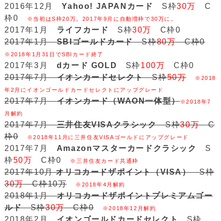
2016年12月
Yahoo! JAPANカード
S枠
30万
C
枠0
※当初はS枠20万。2017年9月に自動増枠で30万に。
2017年1月
ライフカード
S枠
30万
C枠0
2017年1月
SBIゴールドカード
S枠
80万
C枠0
※2018年1月31日でSBIカード終了
2017年3月
dカード GOLD
S枠
100万
C枠0
2017年7月
イオンカードセレクト
S枠
50万
※2018
年2月にイオンゴールドカードセレクトにアップグレード
2017年7月
イオンカード（WAON一体型）
※2018年7
月解約
2017年7月
三井住友VISAクラシック
S枠
30万
C
枠0
※2018年11月に三井住友VISAゴールドにアップグレード
2017年7月
Amazonマスターカードクラシック
S
枠
50万
C枠0
※三井住友カード共通枠
2017年10月
オリコカードザポイント（VISA）
S枠
30万
C枠10万
※2018年4月解約
2018年1月
オリコカードザポイントプレミアムゴー
ルド
S枠
30万
C枠0
※2018年12月解約
2018年2月
イオンゴールドカードセレクト
S枠