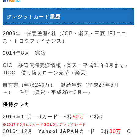
クレジットカード履歴
2009年 任意整理4社（JCB・楽天・三菱UFJニコ
ス・トヨタファイナンス）
2014年8月 完済
CIC 移管債権完済情報（楽天・平成31年8月まで）
JICC 借り換えローン完済（楽天）
自営業（年収240万） 勤続年数（平成27年5月
～） 住居（賃貸・平成28年2月～）
保持クレカ
2016年11月
dカード
S枠
50万
C枠0
※2017年3月にdカードGOLDにアップグレード
2016年12月
Yahoo! JAPANカード
S枠
30万
C