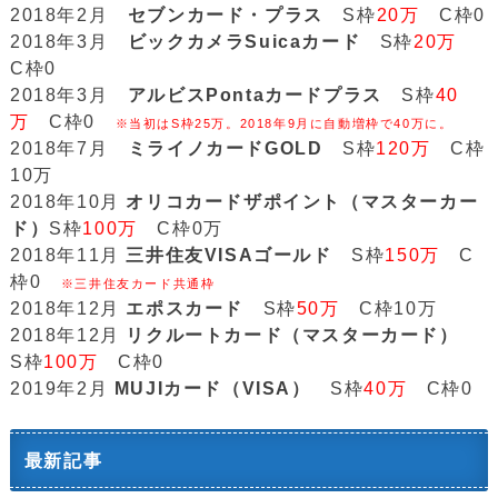
2018年2月
セブンカード・プラス
S枠
20万
C枠0
2018年3月
ビックカメラSuicaカード
S枠
20万
C枠0
2018年3月
アルビスPontaカードプラス
S枠
40
万
C枠0
※当初はS枠25万。2018年9月に自動増枠で40万に。
2018年7月
ミライノカードGOLD
S枠
120万
C枠
10万
2018年10月
オリコカードザポイント（マスターカー
ド）
S枠
100万
C枠0万
2018年11月
三井住友VISAゴールド
S枠
150万
C
枠0
※三井住友カード共通枠
2018年12月
エポスカード
S枠
50万
C枠10万
2018年12月
リクルートカード（マスターカード）
S枠
100万
C枠0
2019年2月
MUJIカード（VISA）
S枠
40万
C枠0
最新記事