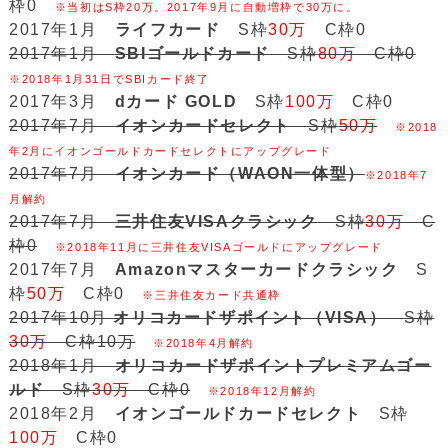
枠0
※当初はS枠20万。2017年9月に自動増枠で30万に。
2017年1月
ライフカード
S枠
30万
C枠0
2017年1月
SBIゴールドカード
S枠
80万
C枠0
※2018年1月31日でSBIカード終了
2017年3月
dカード GOLD
S枠
100万
C枠0
2017年7月
イオンカードセレクト
S枠
50万
※2018
年2月にイオンゴールドカードセレクトにアップグレード
2017年7月
イオンカード（WAON一体型）
※2018年7
月解約
2017年7月
三井住友VISAクラシック
S枠
30万
C
枠0
※2018年11月に三井住友VISAゴールドにアップグレード
2017年7月
Amazonマスターカードクラシック
S
枠
50万
C枠0
※三井住友カード共通枠
2017年10月
オリコカードザポイント（VISA）
S枠
30万
C枠10万
※2018年4月解約
2018年1月
オリコカードザポイントプレミアムゴー
ルド
S枠
30万
C枠0
※2018年12月解約
2018年2月
イオンゴールドカードセレクト
S枠
100万
C枠0