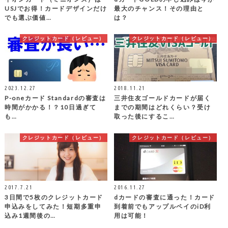
USJでお得！カードデザインだけ
最大のチャンス！その理由と
でも選ぶ価値…
は？
クレジットカード（レビュー）
クレジットカード（レビュー）
2023.12.27
2018.11.21
P-oneカード Standardの審査は
三井住友ゴールドカードが届く
時間がかかる！？10日過ぎて
までの期間はどれくらい？受け
も…
取った後にするこ…
クレジットカード（レビュー）
クレジットカード（レビュー）
2017.7.21
2016.11.27
3日間で5枚のクレジットカード
dカードの審査に通った！カード
申込みをしてみた！短期多重申
到着前でもアップルペイのiD利
込み1週間後の…
用は可能！