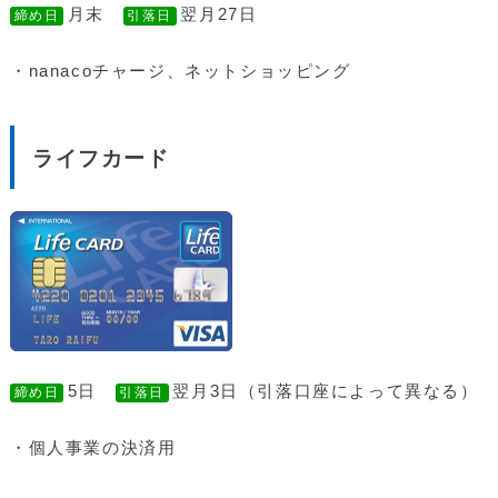
月末
翌月27日
締め日
引落日
・nanacoチャージ、ネットショッピング
ライフカード
5日
翌月3日（引落口座によって異なる）
締め日
引落日
・個人事業の決済用