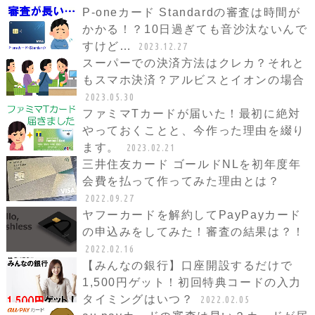
P-oneカード Standardの審査は時間が
かかる！？10日過ぎても音沙汰ないんで
すけど…
2023.12.27
スーパーでの決済方法はクレカ？それと
もスマホ決済？アルビスとイオンの場合
2023.05.30
ファミマTカードが届いた！最初に絶対
やっておくことと、今作った理由を綴り
ます。
2023.02.21
三井住友カード ゴールドNLを初年度年
会費を払って作ってみた理由とは？
2022.09.27
ヤフーカードを解約してPayPayカード
の申込みをしてみた！審査の結果は？！
2022.02.16
【みんなの銀行】口座開設するだけで
1,500円ゲット！初回特典コードの入力
タイミングはいつ？
2022.02.05