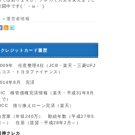
奮闘中です(｀・ω・´)ゞ
＞＞
運営者情報
クレジットカード履歴
2009年 任意整理4社（JCB・楽天・三菱UFJ
ニコス・トヨタファイナンス）
2014年8月 完済
CIC 移管債権完済情報（楽天・平成31年8月
まで）
JICC 借り換えローン完済（楽天）
自営業（年収240万） 勤続年数（平成27年5
月～） 住居（賃貸・平成28年2月～）
保持クレカ