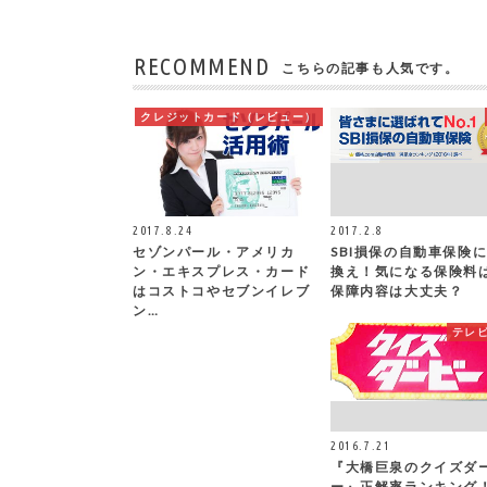
RECOMMEND
こちらの記事も人気です。
クレジットカード（レビュー）
2017.8.24
2017.2.8
セゾンパール・アメリカ
SBI損保の自動車保険
ン・エキスプレス・カード
換え！気になる保険料
はコストコやセブンイレブ
保障内容は大丈夫？
ン…
テレ
2016.7.21
『大橋巨泉のクイズダ
ー』正解率ランキング