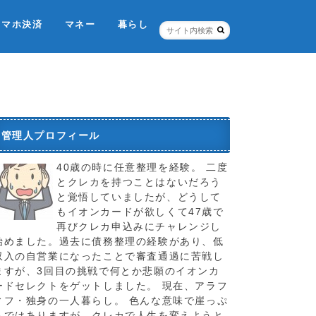
スマホ決済
マネー
暮らし
ネット銀行・証券
個人信用情報機関
税金のこと
お店
ポイントカード
保険
管理人プロフィール
40歳の時に任意整理を経験。 二度
とクレカを持つことはないだろう
と覚悟していましたが、どうして
もイオンカードが欲しくて47歳で
再びクレカ申込みにチャレンジし
始めました。過去に債務整理の経験があり、低
収入の自営業になったことで審査通過に苦戦し
ますが、3回目の挑戦で何とか悲願のイオンカ
ードセレクトをゲットしました。 現在、アラフ
ィフ・独身の一人暮らし。 色んな意味で崖っぷ
ちではありますが、クレカで人生を変えようと