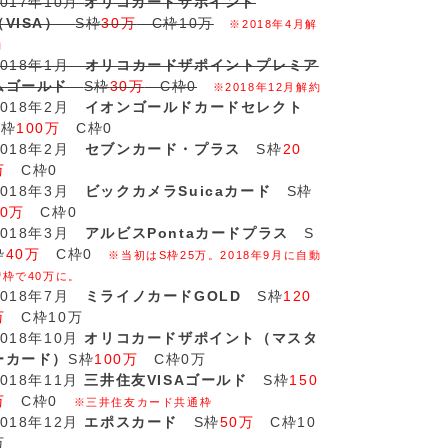
2017年10月
オリコカードザポイント
（VISA）
S枠
30万
C枠10万
※2018年4月解
約
2018年1月
オリコカードザポイントプレミア
ムゴールド
S枠
30万
C枠0
※2018年12月解約
2018年2月
イオンゴールドカードセレクト
S枠
100万
C枠0
2018年2月
セブンカード・プラス
S枠
20
万
C枠0
2018年3月
ビックカメラSuicaカード
S枠
20万
C枠0
2018年3月
アルビスPontaカードプラス
S
枠
40万
C枠0
※当初はS枠25万。2018年9月に自動
増枠で40万に。
2018年7月
ミライノカードGOLD
S枠
120
万
C枠10万
2018年10月
オリコカードザポイント（マスタ
ーカード）
S枠
100万
C枠0万
2018年11月
三井住友VISAゴールド
S枠
150
万
C枠0
※三井住友カード共通枠
2018年12月
エポスカード
S枠
50万
C枠10
万