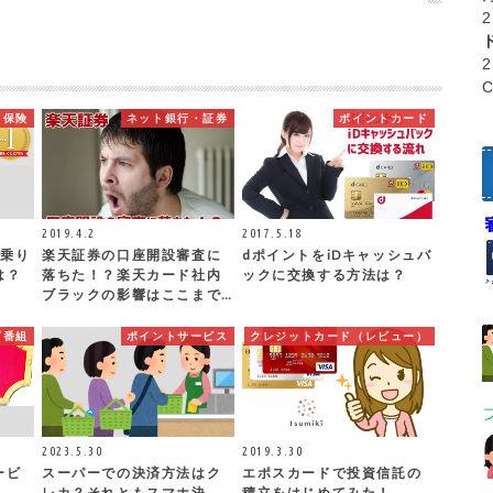
保険
ネット銀行・証券
ポイントカード
2019.4.2
2017.5.18
に乗り
楽天証券の口座開設審査に
dポイントをiDキャッシュバ
は？
落ちた！？楽天カード社内
ックに交換する方法は？
ブラックの影響はここまで…
ビ番組
ポイントサービス
クレジットカード（レビュー）
2023.5.30
2019.3.30
ービ
スーパーでの決済方法はク
エポスカードで投資信託の
！
レカ？それともスマホ決
積立をはじめてみた！