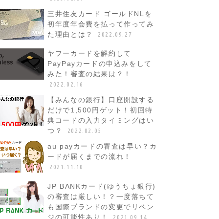
三井住友カード ゴールドNLを
初年度年会費を払って作ってみ
た理由とは？
2022.09.27
ヤフーカードを解約して
PayPayカードの申込みをして
みた！審査の結果は？！
2022.02.16
【みんなの銀行】口座開設する
だけで1,500円ゲット！初回特
典コードの入力タイミングはい
つ？
2022.02.05
au payカードの審査は早い？カ
ードが届くまでの流れ！
2021.11.10
JP BANKカード(ゆうちょ銀行)
の審査は厳しい！？一度落ちて
も国際ブランドの変更でリベン
ジの可能性あり！
2021.09.14