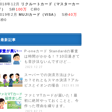
2018年12月
リクルートカード（マスターカー
ド）
S枠
100万
C枠0
2019年2月
MUJIカード（VISA）
S枠
40万
C枠0
最新記事
P-oneカード Standardの審査
は時間がかかる！？10日過ぎて
も音沙汰ないんですけど…
2023.12.27
スーパーでの決済方法はクレ
カ？それともスマホ決済？アル
ビスとイオンの場合
2023.05.30
ファミマTカードが届いた！最
初に絶対やっておくことと、今
作った理由を綴ります。
2023.02.21