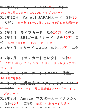
2016年11月
dカード
S枠
50万
C枠0
※2017年3月にdカードGOLDにアップグレード
2016年12月
Yahoo! JAPANカード
S枠
30
万
C枠0
※当初はS枠20万。2017年9月に自動増枠で
30万に。
2017年1月
ライフカード
S枠
30万
C枠0
2017年1月
SBIゴールドカード
S枠
80万
C
枠0
※2018年1月31日でSBIカード終了
2017年3月
dカード GOLD
S枠
100万
C枠
2017年7月
イオンカードセレクト
S枠
50
万
※2018年2月にイオンゴールドカードセレクトにアッ
プグレード
2017年7月
イオンカード（WAON一体型）
※2018年7月解約
2017年7月
三井住友VISAクラシック
S枠
30
万
C枠0
※2018年11月に三井住友VISAゴールドに
アップグレード
2017年7月
Amazonマスターカードクラシッ
ク
S枠
50万
C枠0
※三井住友カード共通枠