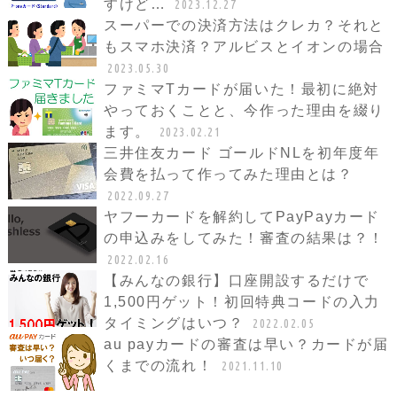
すけど…
2023.12.27
スーパーでの決済方法はクレカ？それと
もスマホ決済？アルビスとイオンの場合
2023.05.30
ファミマTカードが届いた！最初に絶対
やっておくことと、今作った理由を綴り
ます。
2023.02.21
三井住友カード ゴールドNLを初年度年
会費を払って作ってみた理由とは？
2022.09.27
ヤフーカードを解約してPayPayカード
の申込みをしてみた！審査の結果は？！
2022.02.16
【みんなの銀行】口座開設するだけで
1,500円ゲット！初回特典コードの入力
タイミングはいつ？
2022.02.05
au payカードの審査は早い？カードが届
くまでの流れ！
2021.11.10