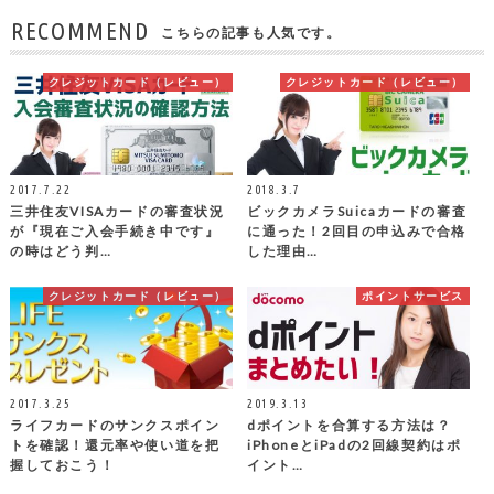
RECOMMEND
こちらの記事も人気です。
クレジットカード（レビュー）
クレジットカード（レビュー）
2017.7.22
2018.3.7
三井住友VISAカードの審査状況
ビックカメラSuicaカードの審査
が『現在ご入会手続き中です』
に通った！2回目の申込みで合格
の時はどう判…
した理由…
クレジットカード（レビュー）
ポイントサービス
2017.3.25
2019.3.13
ライフカードのサンクスポイン
dポイントを合算する方法は？
トを確認！還元率や使い道を把
iPhoneとiPadの2回線契約はポ
握しておこう！
イント…