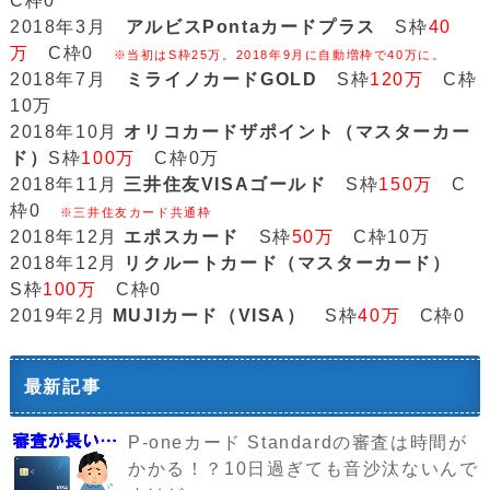
C枠0
2018年3月
アルビスPontaカードプラス
S枠
40
万
C枠0
※当初はS枠25万。2018年9月に自動増枠で40万に。
2018年7月
ミライノカードGOLD
S枠
120万
C枠
10万
2018年10月
オリコカードザポイント（マスターカー
ド）
S枠
100万
C枠0万
2018年11月
三井住友VISAゴールド
S枠
150万
C
枠0
※三井住友カード共通枠
2018年12月
エポスカード
S枠
50万
C枠10万
2018年12月
リクルートカード（マスターカード）
S枠
100万
C枠0
2019年2月
MUJIカード（VISA）
S枠
40万
C枠0
最新記事
P-oneカード Standardの審査は時間が
かかる！？10日過ぎても音沙汰ないんで