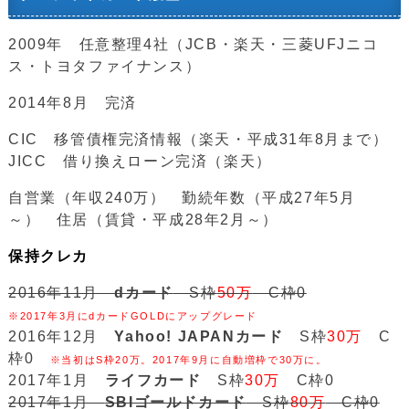
2009年 任意整理4社（JCB・楽天・三菱UFJニコ
ス・トヨタファイナンス）
2014年8月 完済
CIC 移管債権完済情報（楽天・平成31年8月まで）
JICC 借り換えローン完済（楽天）
自営業（年収240万） 勤続年数（平成27年5月
～） 住居（賃貸・平成28年2月～）
保持クレカ
2016年11月
dカード
S枠
50万
C枠0
※2017年3月にdカードGOLDにアップグレード
2016年12月
Yahoo! JAPANカード
S枠
30万
C
枠0
※当初はS枠20万。2017年9月に自動増枠で30万に。
2017年1月
ライフカード
S枠
30万
C枠0
2017年1月
SBIゴールドカード
S枠
80万
C枠0