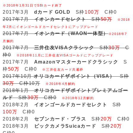
※2018年1月31日でSBIカード終了
2017年3月
dカード GOLD
S枠
100万
C枠0
2017年7月
イオンカードセレクト
S枠
50万
※2018
年2月にイオンゴールドカードセレクトにアップグレード
2017年7月
イオンカード（WAON一体型）
※2018年7
月解約
2017年7月
三井住友VISAクラシック
S枠
30万
C
枠0
※2018年11月に三井住友VISAゴールドにアップグレード
2017年7月
Amazonマスターカードクラシック
S
枠
50万
C枠0
※三井住友カード共通枠
2017年10月
オリコカードザポイント（VISA）
S枠
30万
C枠10万
※2018年4月解約
2018年1月
オリコカードザポイントプレミアムゴー
ルド
S枠
30万
C枠0
※2018年12月解約
2018年2月
イオンゴールドカードセレクト
S枠
100万
C枠0
2018年2月
セブンカード・プラス
S枠
20万
C枠0
2018年3月
ビックカメラSuicaカード
S枠
20万