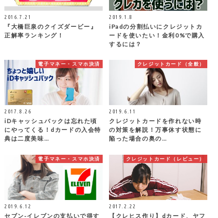
2016.7.21
2019.1.8
『大橋巨泉のクイズダービー』
iPadの分割払いにクレジットカ
正解率ランキング！
ードを使いたい！金利0%で購入
するには？
電子マネー・スマホ決済
クレジットカード（全般）
2017.8.26
2019.6.11
iDキャッシュバックは忘れた頃
クレジットカードを作れない時
にやってくる！dカードの入会特
の対策を解説！万事休す状態に
典は二度美味…
陥った場合の奥の…
電子マネー・スマホ決済
クレジットカード（レビュー）
2019.6.12
2017.2.22
セブン‐イレブンの支払いで得す
【クレヒス作り】dカード、ヤフ