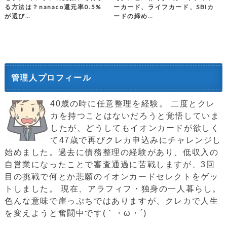
る方法は？nanaco還元率0.5%
ーカード、ライフカード、SBIカ
が選び…
ードの締め…
管理人プロフィール
40歳の時に任意整理を経験。 二度とクレ
カを持つことはないだろうと覚悟していま
したが、どうしてもイオンカードが欲しく
て47歳で再びクレカ申込みにチャレンジし
始めました。過去に債務整理の経験があり、低収入の
自営業になったことで審査通過に苦戦しますが、3回
目の挑戦で何とか悲願のイオンカードセレクトをゲッ
トしました。 現在、アラフィフ・独身の一人暮らし。
色んな意味で崖っぷちではありますが、クレカで人生
を変えようと奮闘中です(｀・ω・´)ゞ