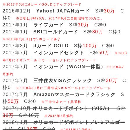
※2017年3月にdカードGOLDにアップグレード
2016年12月
Yahoo! JAPANカード
S枠
30万
C
枠0
※当初はS枠20万。2017年9月に自動増枠で30万に。
2017年1月
ライフカード
S枠
30万
C枠0
2017年1月
SBIゴールドカード
S枠
80万
C枠0
※2018年1月31日でSBIカード終了
2017年3月
dカード GOLD
S枠
100万
C枠0
2017年7月
イオンカードセレクト
S枠
50万
※2018
年2月にイオンゴールドカードセレクトにアップグレード
2017年7月
イオンカード（WAON一体型）
※2018年7
月解約
2017年7月
三井住友VISAクラシック
S枠
30万
C
枠0
※2018年11月に三井住友VISAゴールドにアップグレード
2017年7月
Amazonマスターカードクラシック
S
枠
50万
C枠0
※三井住友カード共通枠
2017年10月
オリコカードザポイント（VISA）
S枠
30万
C枠10万
※2018年4月解約
2018年1月
オリコカードザポイントプレミアムゴー
ルド
S枠
30万
C枠0
※2018年12月解約