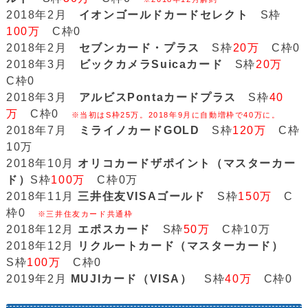
2018年2月
イオンゴールドカードセレクト
S枠
100万
C枠0
2018年2月
セブンカード・プラス
S枠
20万
C枠0
2018年3月
ビックカメラSuicaカード
S枠
20万
C枠0
2018年3月
アルビスPontaカードプラス
S枠
40
万
C枠0
※当初はS枠25万。2018年9月に自動増枠で40万に。
2018年7月
ミライノカードGOLD
S枠
120万
C枠
10万
2018年10月
オリコカードザポイント（マスターカー
ド）
S枠
100万
C枠0万
2018年11月
三井住友VISAゴールド
S枠
150万
C
枠0
※三井住友カード共通枠
2018年12月
エポスカード
S枠
50万
C枠10万
2018年12月
リクルートカード（マスターカード）
S枠
100万
C枠0
2019年2月
MUJIカード（VISA）
S枠
40万
C枠0