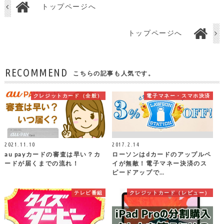
トップページへ
トップページへ
RECOMMEND
こちらの記事も人気です。
クレジットカード（全般）
電子マネー・スマホ決済
2021.11.10
2017.2.14
au payカードの審査は早い？カ
ローソンはdカードのアップルペ
ードが届くまでの流れ！
イが無敵！電子マネー決済のス
ピードアップで…
テレビ番組
クレジットカード（レビュー）