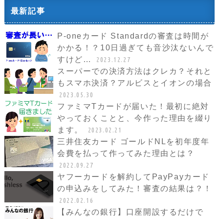
最新記事
P-oneカード Standardの審査は時間が
かかる！？10日過ぎても音沙汰ないんで
すけど…
2023.12.27
スーパーでの決済方法はクレカ？それと
もスマホ決済？アルビスとイオンの場合
2023.05.30
ファミマTカードが届いた！最初に絶対
やっておくことと、今作った理由を綴り
ます。
2023.02.21
三井住友カード ゴールドNLを初年度年
会費を払って作ってみた理由とは？
2022.09.27
ヤフーカードを解約してPayPayカード
の申込みをしてみた！審査の結果は？！
2022.02.16
【みんなの銀行】口座開設するだけで