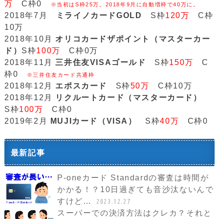
万
C枠0
※当初はS枠25万。2018年9月に自動増枠で40万に。
2018年7月
ミライノカードGOLD
S枠
120万
C枠
10万
2018年10月
オリコカードザポイント（マスターカー
ド）
S枠
100万
C枠0万
2018年11月
三井住友VISAゴールド
S枠
150万
C
枠0
※三井住友カード共通枠
2018年12月
エポスカード
S枠
50万
C枠10万
2018年12月
リクルートカード（マスターカード）
S枠
100万
C枠0
2019年2月
MUJIカード（VISA）
S枠
40万
C枠0
最新記事
P-oneカード Standardの審査は時間が
かかる！？10日過ぎても音沙汰ないんで
すけど…
2023.12.27
スーパーでの決済方法はクレカ？それと