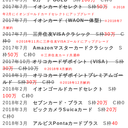
2017年7月
イオンカードセレクト
S枠
50万
※2018
年2月にイオンゴールドカードセレクトにアップグレード
2017年7月
イオンカード（WAON一体型）
※2018年7
月解約
2017年7月
三井住友VISAクラシック
S枠
30万
C
枠0
※2018年11月に三井住友VISAゴールドにアップグレード
2017年7月
Amazonマスターカードクラシック
S
枠
50万
C枠0
※三井住友カード共通枠
2017年10月
オリコカードザポイント（VISA）
S枠
30万
C枠10万
※2018年4月解約
2018年1月
オリコカードザポイントプレミアムゴー
ルド
S枠
30万
C枠0
※2018年12月解約
2018年2月
イオンゴールドカードセレクト
S枠
100万
C枠0
2018年2月
セブンカード・プラス
S枠
20万
C枠0
2018年3月
ビックカメラSuicaカード
S枠
20万
C枠0
2018年3月
アルビスPontaカードプラス
S枠
40