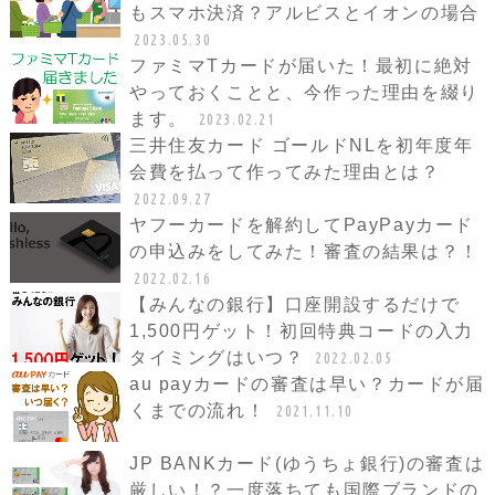
もスマホ決済？アルビスとイオンの場合
2023.05.30
ファミマTカードが届いた！最初に絶対
やっておくことと、今作った理由を綴り
ます。
2023.02.21
三井住友カード ゴールドNLを初年度年
会費を払って作ってみた理由とは？
2022.09.27
ヤフーカードを解約してPayPayカード
の申込みをしてみた！審査の結果は？！
2022.02.16
【みんなの銀行】口座開設するだけで
1,500円ゲット！初回特典コードの入力
タイミングはいつ？
2022.02.05
au payカードの審査は早い？カードが届
くまでの流れ！
2021.11.10
JP BANKカード(ゆうちょ銀行)の審査は
厳しい！？一度落ちても国際ブランドの