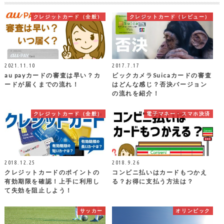
クレジットカード（全般）
クレジットカード（レビュー）
2021.11.10
2017.7.17
au payカードの審査は早い？カ
ビックカメラSuicaカードの審査
ードが届くまでの流れ！
はどんな感じ？否決バージョン
の流れを紹介！
クレジットカード（全般）
電子マネー・スマホ決済
2018.12.25
2018.9.26
クレジットカードのポイントの
コンビニ払いはカードもつかえ
有効期限を確認！上手に利用し
る？お得に支払う方法は？
て失効を阻止しよう！
サッカー
オリンピック