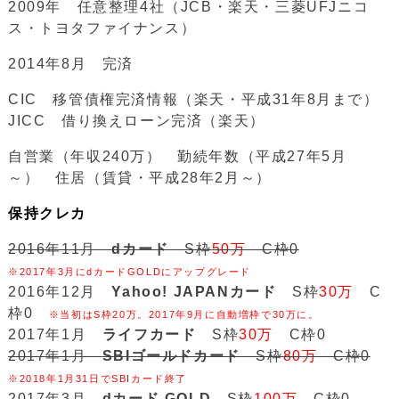
2009年 任意整理4社（JCB・楽天・三菱UFJニコ
ス・トヨタファイナンス）
2014年8月 完済
CIC 移管債権完済情報（楽天・平成31年8月まで）
JICC 借り換えローン完済（楽天）
自営業（年収240万） 勤続年数（平成27年5月
～） 住居（賃貸・平成28年2月～）
保持クレカ
2016年11月
dカード
S枠
50万
C枠0
※2017年3月にdカードGOLDにアップグレード
2016年12月
Yahoo! JAPANカード
S枠
30万
C
枠0
※当初はS枠20万。2017年9月に自動増枠で30万に。
2017年1月
ライフカード
S枠
30万
C枠0
2017年1月
SBIゴールドカード
S枠
80万
C枠0
※2018年1月31日でSBIカード終了
2017年3月
dカード GOLD
S枠
100万
C枠0