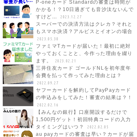
P-oneカード Standardの審査は時間が
かかる！？10日過ぎても音沙汰ないんで
すけど…
2023.12.27
スーパーでの決済方法はクレカ？それと
もスマホ決済？アルビスとイオンの場合
2023.05.30
ファミマTカードが届いた！最初に絶対
やっておくことと、今作った理由を綴り
ます。
2023.02.21
三井住友カード ゴールドNLを初年度年
会費を払って作ってみた理由とは？
2022.09.27
ヤフーカードを解約してPayPayカード
の申込みをしてみた！審査の結果は？！
2022.02.16
【みんなの銀行】口座開設するだけで
1,500円ゲット！初回特典コードの入力
タイミングはいつ？
2022.02.05
au payカードの審査は早い？カードが届