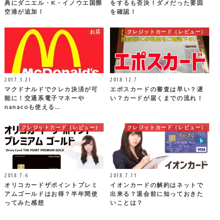
典にダニエル・K・イノウエ国際
をするも否決！ダメだった要因
空港が追加！
を確認！
お店
クレジットカード（レビュー）
2017.3.21
2018.12.7
マクドナルドでクレカ決済が可
エポスカードの審査は早い？遅
能に！交通系電子マネーや
い？カードが届くまでの流れ！
nanacoも使える…
クレジットカード（レビュー）
クレジットカード（レビュー）
2018.7.6
2018.7.11
オリコカードザポイントプレミ
イオンカードの解約はネットで
アムゴールドはお得？半年間使
出来る？退会前に知っておきた
ってみた感想
いことは？