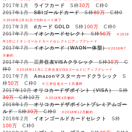
2017年1月
ライフカード
S枠
30万
C枠0
2017年1月
SBIゴールドカード
S枠
80万
C枠0
※2018年1月31日でSBIカード終了
2017年3月
dカード GOLD
S枠
100万
C枠0
2017年7月
イオンカードセレクト
S枠
50万
※2018
年2月にイオンゴールドカードセレクトにアップグレード
2017年7月
イオンカード（WAON一体型）
※2018年7
月解約
2017年7月
三井住友VISAクラシック
S枠
30万
C
枠0
※2018年11月に三井住友VISAゴールドにアップグレード
2017年7月
Amazonマスターカードクラシック
S
枠
50万
C枠0
※三井住友カード共通枠
2017年10月
オリコカードザポイント（VISA）
S枠
30万
C枠10万
※2018年4月解約
2018年1月
オリコカードザポイントプレミアムゴー
ルド
S枠
30万
C枠0
※2018年12月解約
2018年2月
イオンゴールドカードセレクト
S枠
100万
C枠0