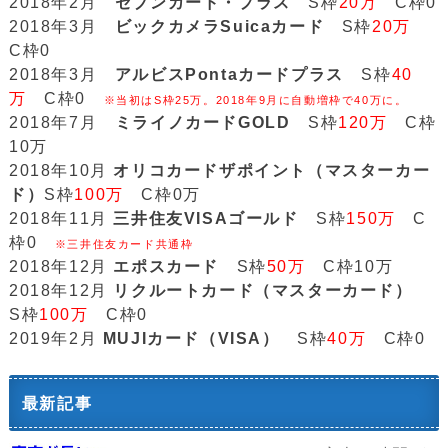
2018年2月
セブンカード・プラス
S枠
20万
C枠0
2018年3月
ビックカメラSuicaカード
S枠
20万
C枠0
2018年3月
アルビスPontaカードプラス
S枠
40
万
C枠0
※当初はS枠25万。2018年9月に自動増枠で40万に。
2018年7月
ミライノカードGOLD
S枠
120万
C枠
10万
2018年10月
オリコカードザポイント（マスターカー
ド）
S枠
100万
C枠0万
2018年11月
三井住友VISAゴールド
S枠
150万
C
枠0
※三井住友カード共通枠
2018年12月
エポスカード
S枠
50万
C枠10万
2018年12月
リクルートカード（マスターカード）
S枠
100万
C枠0
2019年2月
MUJIカード（VISA）
S枠
40万
C枠0
最新記事