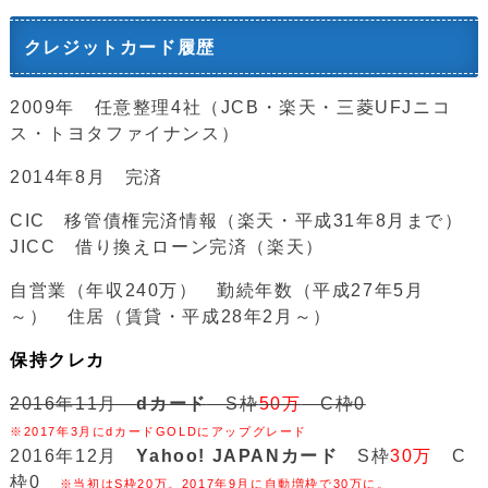
クレジットカード履歴
2009年 任意整理4社（JCB・楽天・三菱UFJニコ
ス・トヨタファイナンス）
2014年8月 完済
CIC 移管債権完済情報（楽天・平成31年8月まで）
JICC 借り換えローン完済（楽天）
自営業（年収240万） 勤続年数（平成27年5月
～） 住居（賃貸・平成28年2月～）
保持クレカ
2016年11月
dカード
S枠
50万
C枠0
※2017年3月にdカードGOLDにアップグレード
2016年12月
Yahoo! JAPANカード
S枠
30万
C
枠0
※当初はS枠20万。2017年9月に自動増枠で30万に。