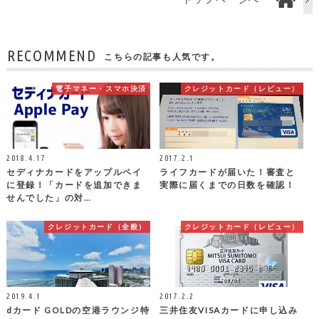
RECOMMEND
こちらの記事も人気です。
電子マネー・スマホ決済
クレジットカード（レビュー）
2018.4.17
2017.2.1
セディナカードをアップルペイ
ライフカードが届いた！審査と
に登録！「カードを追加できま
実際に届くまでの日数を確認！
せんでした」の対…
クレジットカード（全般）
クレジットカード（レビュー）
2019.4.1
2017.2.2
dカード GOLDの空港ラウンジ特
三井住友VISAカードに申し込み