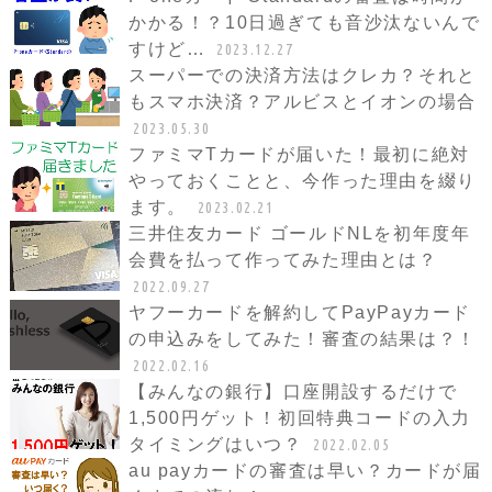
かかる！？10日過ぎても音沙汰ないんで
すけど…
2023.12.27
スーパーでの決済方法はクレカ？それと
もスマホ決済？アルビスとイオンの場合
2023.05.30
ファミマTカードが届いた！最初に絶対
やっておくことと、今作った理由を綴り
ます。
2023.02.21
三井住友カード ゴールドNLを初年度年
会費を払って作ってみた理由とは？
2022.09.27
ヤフーカードを解約してPayPayカード
の申込みをしてみた！審査の結果は？！
2022.02.16
【みんなの銀行】口座開設するだけで
1,500円ゲット！初回特典コードの入力
タイミングはいつ？
2022.02.05
au payカードの審査は早い？カードが届