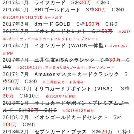
2017年1月
ライフカード
S枠
30万
C枠0
2017年1月
SBIゴールドカード
S枠
80万
C枠0
※2018年1月31日でSBIカード終了
2017年3月
dカード GOLD
S枠
100万
C枠0
2017年7月
イオンカードセレクト
S枠
50万
※2018
年2月にイオンゴールドカードセレクトにアップグレード
2017年7月
イオンカード（WAON一体型）
※2018年7
月解約
2017年7月
三井住友VISAクラシック
S枠
30万
C
枠0
※2018年11月に三井住友VISAゴールドにアップグレード
2017年7月
Amazonマスターカードクラシック
S
枠
50万
C枠0
※三井住友カード共通枠
2017年10月
オリコカードザポイント（VISA）
S枠
30万
C枠10万
※2018年4月解約
2018年1月
オリコカードザポイントプレミアムゴー
ルド
S枠
30万
C枠0
※2018年12月解約
2018年2月
イオンゴールドカードセレクト
S枠
100万
C枠0
2018年2月
セブンカード・プラス
S枠
20万
C枠0