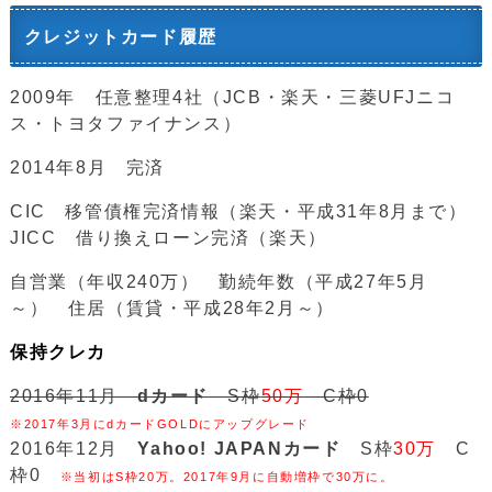
クレジットカード履歴
2009年 任意整理4社（JCB・楽天・三菱UFJニコ
ス・トヨタファイナンス）
2014年8月 完済
CIC 移管債権完済情報（楽天・平成31年8月まで）
JICC 借り換えローン完済（楽天）
自営業（年収240万） 勤続年数（平成27年5月
～） 住居（賃貸・平成28年2月～）
保持クレカ
2016年11月
dカード
S枠
50万
C枠0
※2017年3月にdカードGOLDにアップグレード
2016年12月
Yahoo! JAPANカード
S枠
30万
C
枠0
※当初はS枠20万。2017年9月に自動増枠で30万に。