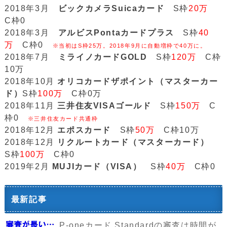
2018年3月
ビックカメラSuicaカード
S枠
20万
C枠0
2018年3月
アルビスPontaカードプラス
S枠
40
万
C枠0
※当初はS枠25万。2018年9月に自動増枠で40万に。
2018年7月
ミライノカードGOLD
S枠
120万
C枠
10万
2018年10月
オリコカードザポイント（マスターカー
ド）
S枠
100万
C枠0万
2018年11月
三井住友VISAゴールド
S枠
150万
C
枠0
※三井住友カード共通枠
2018年12月
エポスカード
S枠
50万
C枠10万
2018年12月
リクルートカード（マスターカード）
S枠
100万
C枠0
2019年2月
MUJIカード（VISA）
S枠
40万
C枠0
最新記事
P-oneカード Standardの審査は時間が