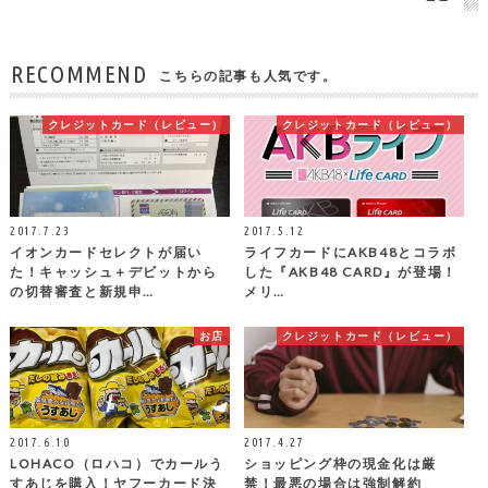
RECOMMEND
こちらの記事も人気です。
クレジットカード（レビュー）
クレジットカード（レビュー）
2017.7.23
2017.5.12
イオンカードセレクトが届い
ライフカードにAKB48とコラボ
た！キャッシュ＋デビットから
した『AKB48 CARD』が登場！
の切替審査と新規申…
メリ…
お店
クレジットカード（レビュー）
2017.6.10
2017.4.27
LOHACO（ロハコ）でカールう
ショッピング枠の現金化は厳
すあじを購入！ヤフーカード決
禁！最悪の場合は強制解約