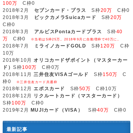
100万
C枠0
2018年2月
セブンカード・プラス
S枠
20万
C枠0
2018年3月
ビックカメラSuicaカード
S枠
20万
C枠0
2018年3月
アルビスPontaカードプラス
S枠
40
万
C枠0
※当初はS枠25万。2018年9月に自動増枠で40万に。
2018年7月
ミライノカードGOLD
S枠
120万
C枠
10万
2018年10月
オリコカードザポイント（マスターカー
ド）
S枠
100万
C枠0万
2018年11月
三井住友VISAゴールド
S枠
150万
C
枠0
※三井住友カード共通枠
2018年12月
エポスカード
S枠
50万
C枠10万
2018年12月
リクルートカード（マスターカード）
S枠
100万
C枠0
2019年2月
MUJIカード（VISA）
S枠
40万
C枠0
最新記事