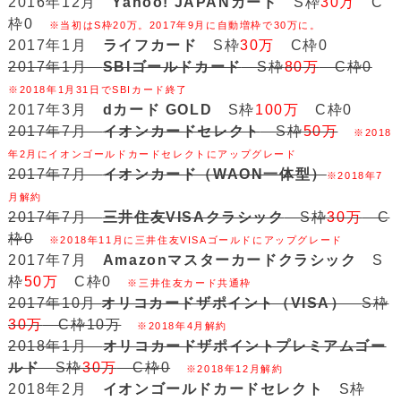
2016年12月
Yahoo! JAPANカード
S枠
30万
C
枠0
※当初はS枠20万。2017年9月に自動増枠で30万に。
2017年1月
ライフカード
S枠
30万
C枠0
2017年1月
SBIゴールドカード
S枠
80万
C枠0
※2018年1月31日でSBIカード終了
2017年3月
dカード GOLD
S枠
100万
C枠0
2017年7月
イオンカードセレクト
S枠
50万
※2018
年2月にイオンゴールドカードセレクトにアップグレード
2017年7月
イオンカード（WAON一体型）
※2018年7
月解約
2017年7月
三井住友VISAクラシック
S枠
30万
C
枠0
※2018年11月に三井住友VISAゴールドにアップグレード
2017年7月
Amazonマスターカードクラシック
S
枠
50万
C枠0
※三井住友カード共通枠
2017年10月
オリコカードザポイント（VISA）
S枠
30万
C枠10万
※2018年4月解約
2018年1月
オリコカードザポイントプレミアムゴー
ルド
S枠
30万
C枠0
※2018年12月解約
2018年2月
イオンゴールドカードセレクト
S枠