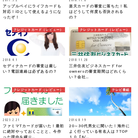
アップルペイにライフカードも
楽天カードの審査に落ちた！私
対応！iDとして使えるようにな
はどうして何度も否決される
ったぞ！
の？
クレジットカード（レビュー）
クレジットカード（レビュー）
2018.4.1
2018.11.28
セディナカードの審査は厳し
三井住友ビジネスカード for
い？電話連絡は必ずあるの？
ownersの審査期間はどれくら
い？会社…
クレジットカード（レビュー）
テレビ番組
2023.2.21
2016.8.19
ファミマTカードが届いた！最初
20～30代男女に聞いた！海外に
に絶対やっておくことと、今作
よく行っている有名人は？TOP
った理由を綴り…
１０【8/…