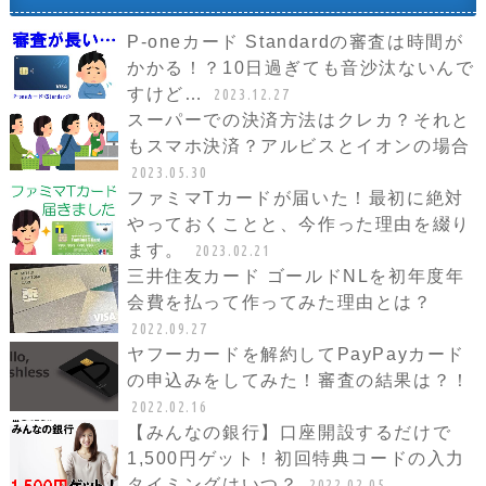
P-oneカード Standardの審査は時間が
かかる！？10日過ぎても音沙汰ないんで
すけど…
2023.12.27
スーパーでの決済方法はクレカ？それと
もスマホ決済？アルビスとイオンの場合
2023.05.30
ファミマTカードが届いた！最初に絶対
やっておくことと、今作った理由を綴り
ます。
2023.02.21
三井住友カード ゴールドNLを初年度年
会費を払って作ってみた理由とは？
2022.09.27
ヤフーカードを解約してPayPayカード
の申込みをしてみた！審査の結果は？！
2022.02.16
【みんなの銀行】口座開設するだけで
1,500円ゲット！初回特典コードの入力
タイミングはいつ？
2022.02.05