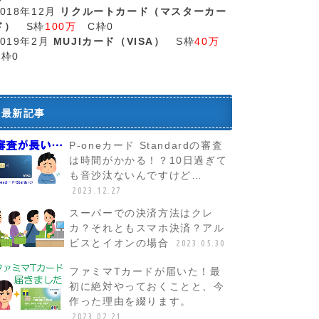
2018年12月
リクルートカード（マスターカー
ド）
S枠
100万
C枠0
2019年2月
MUJIカード（VISA）
S枠
40万
C枠0
最新記事
P-oneカード Standardの審査
は時間がかかる！？10日過ぎて
も音沙汰ないんですけど…
2023.12.27
スーパーでの決済方法はクレ
カ？それともスマホ決済？アル
ビスとイオンの場合
2023.05.30
ファミマTカードが届いた！最
初に絶対やっておくことと、今
作った理由を綴ります。
2023.02.21