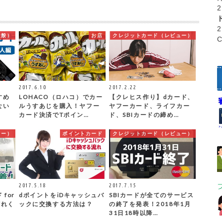
全般）
お店
クレジットカード（レビュー）
2017.6.10
2017.2.22
すめ
LOHACO（ロハコ）でカー
【クレヒス作り】dカード、
ない
ルうすあじを購入！ヤフー
ヤフーカード、ライフカー
カード決済でTポイン…
ド、SBIカードの締め…
ュー）
ポイントカード
クレジットカード（レビュー）
2017.5.18
2017.7.15
for
dポイントをiDキャッシュバ
SBIカードが全てのサービス
どれく
ックに交換する方法は？
の終了を発表！2018年1月
31日18時以降…