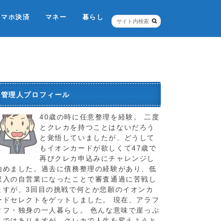
スマホ決済
マネー
暮らし
ネット銀行・証券
個人信用情報機関
税金のこと
お店
ポイントカード
保険
管理人プロフィール
40歳の時に任意整理を経験。 二度
とクレカを持つことはないだろう
と覚悟していましたが、どうして
もイオンカードが欲しくて47歳で
再びクレカ申込みにチャレンジし
始めました。過去に債務整理の経験があり、低
収入の自営業になったことで審査通過に苦戦し
ますが、3回目の挑戦で何とか悲願のイオンカ
ードセレクトをゲットしました。 現在、アラフ
ィフ・独身の一人暮らし。 色んな意味で崖っぷ
ちではありますが、クレカで人生を変えようと