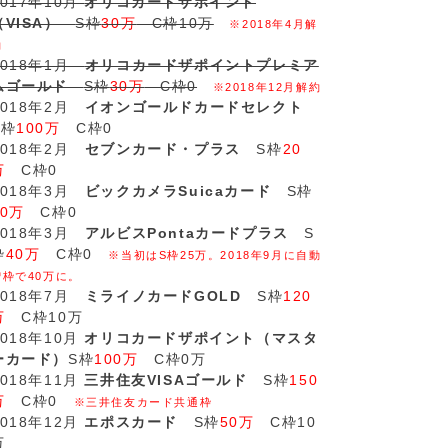
2017年10月
オリコカードザポイント
（VISA）
S枠
30万
C枠10万
※2018年4月解
約
2018年1月
オリコカードザポイントプレミア
ムゴールド
S枠
30万
C枠0
※2018年12月解約
2018年2月
イオンゴールドカードセレクト
S枠
100万
C枠0
2018年2月
セブンカード・プラス
S枠
20
万
C枠0
2018年3月
ビックカメラSuicaカード
S枠
20万
C枠0
2018年3月
アルビスPontaカードプラス
S
枠
40万
C枠0
※当初はS枠25万。2018年9月に自動
増枠で40万に。
2018年7月
ミライノカードGOLD
S枠
120
万
C枠10万
2018年10月
オリコカードザポイント（マスタ
ーカード）
S枠
100万
C枠0万
2018年11月
三井住友VISAゴールド
S枠
150
万
C枠0
※三井住友カード共通枠
2018年12月
エポスカード
S枠
50万
C枠10
万