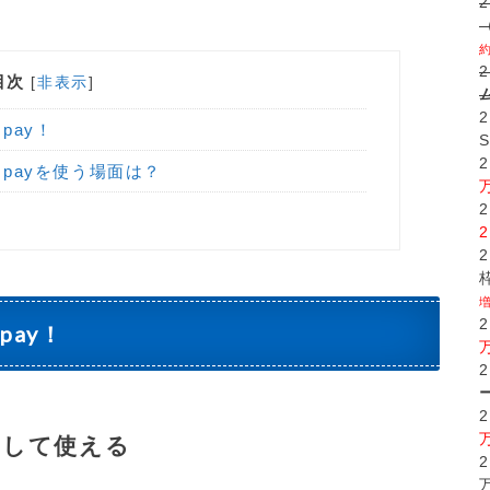
目次
[
非表示
]
pay！
 payを使う場面は？
pay！
として使える