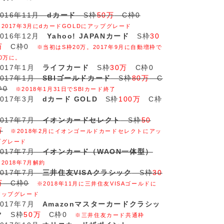
2016年11月
dカード
S枠
50万
C枠0
※2017年3月にdカードGOLDにアップグレード
2016年12月
Yahoo! JAPANカード
S枠
30
万
C枠0
※当初はS枠20万。2017年9月に自動増枠で
30万に。
2017年1月
ライフカード
S枠
30万
C枠0
2017年1月
SBIゴールドカード
S枠
80万
C
枠0
※2018年1月31日でSBIカード終了
2017年3月
dカード GOLD
S枠
100万
C枠
2017年7月
イオンカードセレクト
S枠
50
万
※2018年2月にイオンゴールドカードセレクトにアッ
プグレード
2017年7月
イオンカード（WAON一体型）
※2018年7月解約
2017年7月
三井住友VISAクラシック
S枠
30
万
C枠0
※2018年11月に三井住友VISAゴールドに
アップグレード
2017年7月
Amazonマスターカードクラシッ
ク
S枠
50万
C枠0
※三井住友カード共通枠