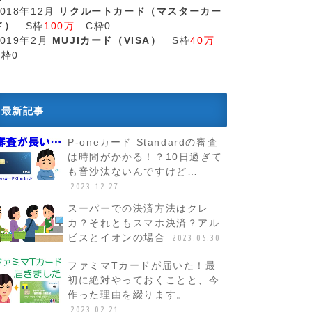
2018年12月
リクルートカード（マスターカー
ド）
S枠
100万
C枠0
2019年2月
MUJIカード（VISA）
S枠
40万
C枠0
最新記事
P-oneカード Standardの審査
は時間がかかる！？10日過ぎて
も音沙汰ないんですけど…
2023.12.27
スーパーでの決済方法はクレ
カ？それともスマホ決済？アル
ビスとイオンの場合
2023.05.30
ファミマTカードが届いた！最
初に絶対やっておくことと、今
作った理由を綴ります。
2023.02.21