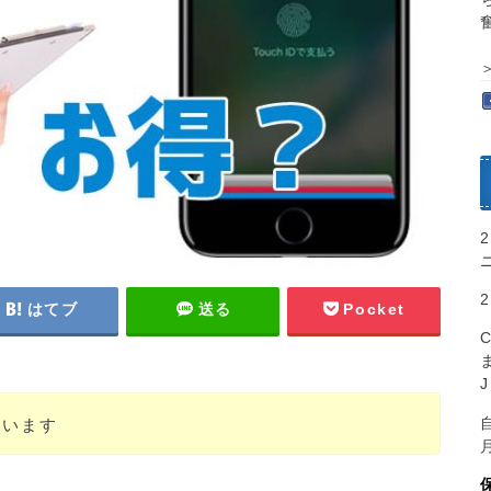
はてブ
送る
Pocket
ています