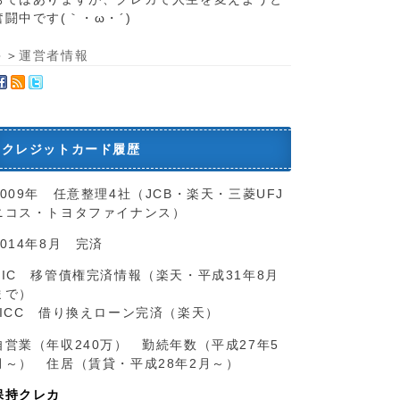
奮闘中です(｀・ω・´)ゞ
＞＞
運営者情報
クレジットカード履歴
2009年 任意整理4社（JCB・楽天・三菱UFJ
ニコス・トヨタファイナンス）
2014年8月 完済
CIC 移管債権完済情報（楽天・平成31年8月
まで）
JICC 借り換えローン完済（楽天）
自営業（年収240万） 勤続年数（平成27年5
月～） 住居（賃貸・平成28年2月～）
保持クレカ