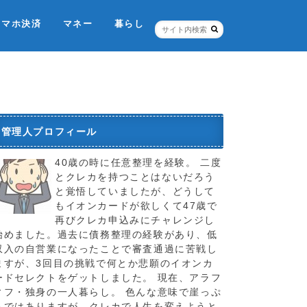
スマホ決済
マネー
暮らし
ネット銀行・証券
個人信用情報機関
税金のこと
お店
ポイントカード
保険
管理人プロフィール
40歳の時に任意整理を経験。 二度
とクレカを持つことはないだろう
と覚悟していましたが、どうして
もイオンカードが欲しくて47歳で
再びクレカ申込みにチャレンジし
始めました。過去に債務整理の経験があり、低
収入の自営業になったことで審査通過に苦戦し
ますが、3回目の挑戦で何とか悲願のイオンカ
ードセレクトをゲットしました。 現在、アラフ
ィフ・独身の一人暮らし。 色んな意味で崖っぷ
ちではありますが、クレカで人生を変えようと