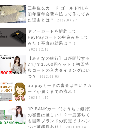
三井住友カード ゴールドNLを
初年度年会費を払って作ってみ
た理由とは？
2022.09.27
ヤフーカードを解約して
PayPayカードの申込みをして
みた！審査の結果は？！
2022.02.16
【みんなの銀行】口座開設する
だけで1,500円ゲット！初回特
典コードの入力タイミングはい
つ？
2022.02.05
au payカードの審査は早い？カ
ードが届くまでの流れ！
2021.11.10
JP BANKカード(ゆうちょ銀行)
の審査は厳しい！？一度落ちて
も国際ブランドの変更でリベン
ジの可能性あり！
2021.09.14