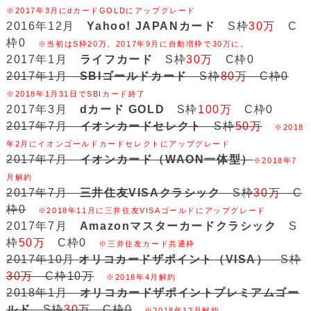
※2017年3月にdカードGOLDにアップグレード
2016年12月
Yahoo! JAPANカード
S枠
30万
C
枠0
※当初はS枠20万。2017年9月に自動増枠で30万に。
2017年1月
ライフカード
S枠
30万
C枠0
2017年1月
SBIゴールドカード
S枠
80万
C枠0
※2018年1月31日でSBIカード終了
2017年3月
dカード GOLD
S枠
100万
C枠0
2017年7月
イオンカードセレクト
S枠
50万
※2018
年2月にイオンゴールドカードセレクトにアップグレード
2017年7月
イオンカード（WAON一体型）
※2018年7
月解約
2017年7月
三井住友VISAクラシック
S枠
30万
C
枠0
※2018年11月に三井住友VISAゴールドにアップグレード
2017年7月
Amazonマスターカードクラシック
S
枠
50万
C枠0
※三井住友カード共通枠
2017年10月
オリコカードザポイント（VISA）
S枠
30万
C枠10万
※2018年4月解約
2018年1月
オリコカードザポイントプレミアムゴー
ルド
S枠
30万
C枠0
※2018年12月解約