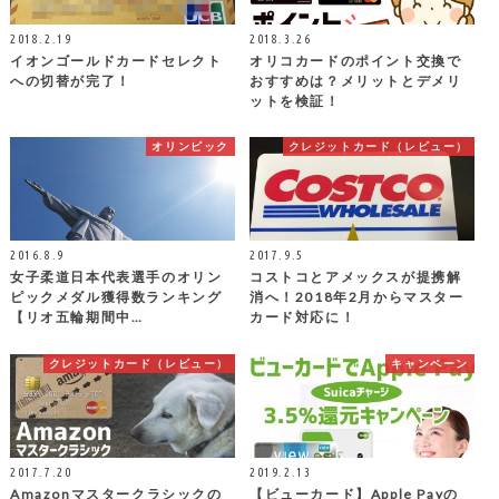
2018.2.19
2018.3.26
イオンゴールドカードセレクト
オリコカードのポイント交換で
への切替が完了！
おすすめは？メリットとデメリ
ットを検証！
オリンピック
クレジットカード（レビュー）
2016.8.9
2017.9.5
女子柔道日本代表選手のオリン
コストコとアメックスが提携解
ピックメダル獲得数ランキング
消へ！2018年2月からマスター
【リオ五輪期間中…
カード対応に！
クレジットカード（レビュー）
キャンペーン
2017.7.20
2019.2.13
Amazonマスタークラシックの
【ビューカード】Apple Payの