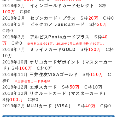
2018年2月
イオンゴールドカードセレクト
S枠
100万
C枠0
2018年2月
セブンカード・プラス
S枠
20万
C枠0
2018年3月
ビックカメラSuicaカード
S枠
20万
C枠0
2018年3月
アルビスPontaカードプラス
S枠
40
万
C枠0
※当初はS枠25万。2018年9月に自動増枠で40万に。
2018年7月
ミライノカードGOLD
S枠
120万
C枠
10万
2018年10月
オリコカードザポイント（マスターカー
ド）
S枠
100万
C枠0万
2018年11月
三井住友VISAゴールド
S枠
150万
C
枠0
※三井住友カード共通枠
2018年12月
エポスカード
S枠
50万
C枠10万
2018年12月
リクルートカード（マスターカード）
S枠
100万
C枠0
2019年2月
MUJIカード（VISA）
S枠
40万
C枠0