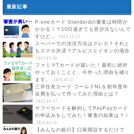
最新記事
P-oneカード Standardの審査は時間が
かかる！？10日過ぎても音沙汰ないんで
すけど…
2023.12.27
スーパーでの決済方法はクレカ？それと
もスマホ決済？アルビスとイオンの場合
2023.05.30
ファミマTカードが届いた！最初に絶対
やっておくことと、今作った理由を綴り
ます。
2023.02.21
三井住友カード ゴールドNLを初年度年
会費を払って作ってみた理由とは？
2022.09.27
ヤフーカードを解約してPayPayカード
の申込みをしてみた！審査の結果は？！
2022.02.16
【みんなの銀行】口座開設するだけで