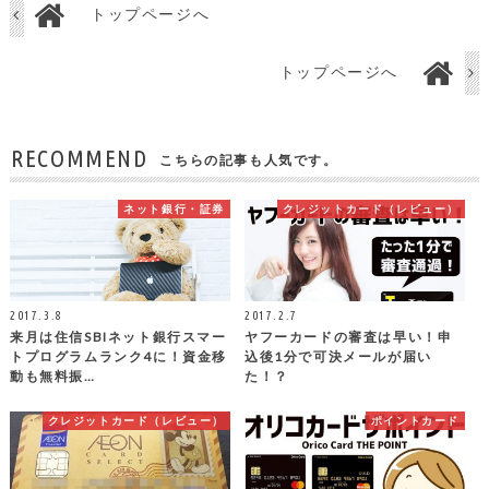
トップページへ
トップページへ
RECOMMEND
こちらの記事も人気です。
ネット銀行・証券
クレジットカード（レビュー）
2017.3.8
2017.2.7
来月は住信SBIネット銀行スマー
ヤフーカードの審査は早い！申
トプログラムランク4に！資金移
込後1分で可決メールが届い
動も無料振…
た！？
クレジットカード（レビュー）
ポイントカード