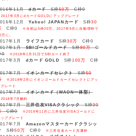
2016年11月
dカード
S枠
50万
C枠0
※2017年3月にdカードGOLDにアップグレード
2016年12月
Yahoo! JAPANカード
S枠
30
万
C枠0
※当初はS枠20万。2017年9月に自動増枠で
30万に。
2017年1月
ライフカード
S枠
30万
C枠0
2017年1月
SBIゴールドカード
S枠
80万
C
枠0
※2018年1月31日でSBIカード終了
2017年3月
dカード GOLD
S枠
100万
C枠
2017年7月
イオンカードセレクト
S枠
50
万
※2018年2月にイオンゴールドカードセレクトにアッ
プグレード
2017年7月
イオンカード（WAON一体型）
※2018年7月解約
2017年7月
三井住友VISAクラシック
S枠
30
万
C枠0
※2018年11月に三井住友VISAゴールドに
アップグレード
2017年7月
Amazonマスターカードクラシッ
ク
S枠
50万
C枠0
※三井住友カード共通枠