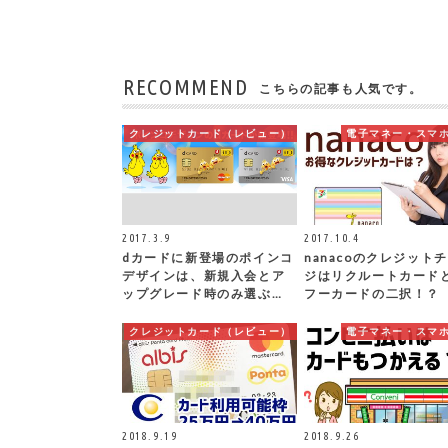
RECOMMEND
こちらの記事も人気です。
クレジットカード（レビュー）
電子マネー・スマ
2017.3.9
2017.10.4
dカードに新登場のポインコ
nanacoのクレジット
デザインは、新規入会とア
ジはリクルートカード
ップグレード時のみ選ぶ…
フーカードの二択！？
クレジットカード（レビュー）
電子マネー・スマ
2018.9.19
2018.9.26