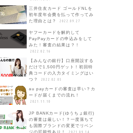
三井住友カード ゴールドNLを
初年度年会費を払って作ってみ
た理由とは？
2022.09.27
ヤフーカードを解約して
PayPayカードの申込みをして
みた！審査の結果は？！
2022.02.16
【みんなの銀行】口座開設する
だけで1,500円ゲット！初回特
典コードの入力タイミングはい
つ？
2022.02.05
au payカードの審査は早い？カ
ードが届くまでの流れ！
2021.11.10
JP BANKカード(ゆうちょ銀行)
の審査は厳しい！？一度落ちて
も国際ブランドの変更でリベン
ジの可能性あり！
2021.09.14