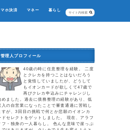
スマホ決済
マネー
暮らし
ネット銀行・証券
個人信用情報機関
税金のこと
お店
ポイントカード
保険
管理人プロフィール
40歳の時に任意整理を経験。 二度
とクレカを持つことはないだろう
と覚悟していましたが、どうして
もイオンカードが欲しくて47歳で
再びクレカ申込みにチャレンジし
始めました。過去に債務整理の経験があり、低
収入の自営業になったことで審査通過に苦戦し
ますが、3回目の挑戦で何とか悲願のイオンカ
ードセレクトをゲットしました。 現在、アラフ
ィフ・独身の一人暮らし。 色んな意味で崖っぷ
ちではありますが、クレカで人生を変えようと