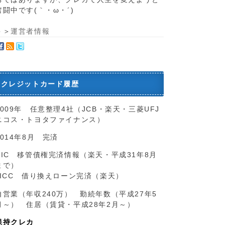
奮闘中です(｀・ω・´)ゞ
＞＞
運営者情報
クレジットカード履歴
2009年 任意整理4社（JCB・楽天・三菱UFJ
ニコス・トヨタファイナンス）
2014年8月 完済
CIC 移管債権完済情報（楽天・平成31年8月
まで）
JICC 借り換えローン完済（楽天）
自営業（年収240万） 勤続年数（平成27年5
月～） 住居（賃貸・平成28年2月～）
保持クレカ