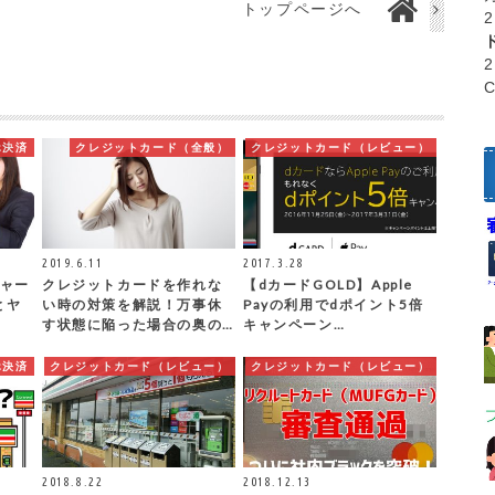
トップページへ
ホ決済
クレジットカード（全般）
クレジットカード（レビュー）
2019.6.11
2017.3.28
チャー
クレジットカードを作れな
【dカードGOLD】Apple
とヤ
い時の対策を解説！万事休
Payの利用でdポイント5倍
す状態に陥った場合の奥の…
キャンペーン…
ホ決済
クレジットカード（レビュー）
クレジットカード（レビュー）
2018.8.22
2018.12.13