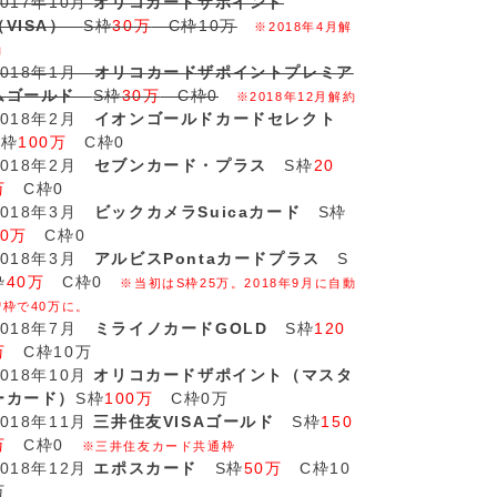
2017年10月
オリコカードザポイント
（VISA）
S枠
30万
C枠10万
※2018年4月解
約
2018年1月
オリコカードザポイントプレミア
ムゴールド
S枠
30万
C枠0
※2018年12月解約
2018年2月
イオンゴールドカードセレクト
S枠
100万
C枠0
2018年2月
セブンカード・プラス
S枠
20
万
C枠0
2018年3月
ビックカメラSuicaカード
S枠
20万
C枠0
2018年3月
アルビスPontaカードプラス
S
枠
40万
C枠0
※当初はS枠25万。2018年9月に自動
増枠で40万に。
2018年7月
ミライノカードGOLD
S枠
120
万
C枠10万
2018年10月
オリコカードザポイント（マスタ
ーカード）
S枠
100万
C枠0万
2018年11月
三井住友VISAゴールド
S枠
150
万
C枠0
※三井住友カード共通枠
2018年12月
エポスカード
S枠
50万
C枠10
万