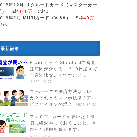
2018年12月
リクルートカード（マスターカー
ド）
S枠
100万
C枠0
2019年2月
MUJIカード（VISA）
S枠
40万
C枠0
最新記事
P-oneカード Standardの審査
は時間がかかる！？10日過ぎて
も音沙汰ないんですけど…
2023.12.27
スーパーでの決済方法はクレ
カ？それともスマホ決済？アル
ビスとイオンの場合
2023.05.30
ファミマTカードが届いた！最
初に絶対やっておくことと、今
作った理由を綴ります。
2023.02.21