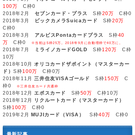
100万
C枠0
2018年2月
セブンカード・プラス
S枠
20万
C枠0
2018年3月
ビックカメラSuicaカード
S枠
20万
C枠0
2018年3月
アルビスPontaカードプラス
S枠
40
万
C枠0
※当初はS枠25万。2018年9月に自動増枠で40万に。
2018年7月
ミライノカードGOLD
S枠
120万
C枠
10万
2018年10月
オリコカードザポイント（マスターカー
ド）
S枠
100万
C枠0万
2018年11月
三井住友VISAゴールド
S枠
150万
C
枠0
※三井住友カード共通枠
2018年12月
エポスカード
S枠
50万
C枠10万
2018年12月
リクルートカード（マスターカード）
S枠
100万
C枠0
2019年2月
MUJIカード（VISA）
S枠
40万
C枠0
最新記事