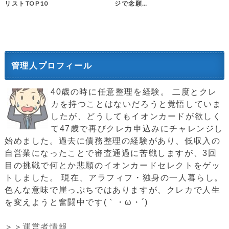
リストTOP10
ジで念願…
管理人プロフィール
40歳の時に任意整理を経験。 二度とクレ
カを持つことはないだろうと覚悟していま
したが、どうしてもイオンカードが欲しく
て47歳で再びクレカ申込みにチャレンジし
始めました。過去に債務整理の経験があり、低収入の
自営業になったことで審査通過に苦戦しますが、3回
目の挑戦で何とか悲願のイオンカードセレクトをゲッ
トしました。 現在、アラフィフ・独身の一人暮らし。
色んな意味で崖っぷちではありますが、クレカで人生
を変えようと奮闘中です(｀・ω・´)ゞ
＞＞
運営者情報