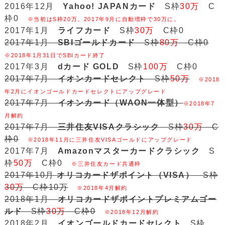
2016年12月
Yahoo! JAPANカード
S枠
30万
C
枠0
※当初はS枠20万。2017年9月に自動増枠で30万に。
2017年1月
ライフカード
S枠
30万
C枠0
2017年1月
SBIゴールドカード
S枠
80万
C枠0
※2018年1月31日でSBIカード終了
2017年3月
dカード GOLD
S枠
100万
C枠0
2017年7月
イオンカードセレクト
S枠
50万
※2018
年2月にイオンゴールドカードセレクトにアップグレード
2017年7月
イオンカード（WAON一体型）
※2018年7
月解約
2017年7月
三井住友VISAクラシック
S枠
30万
C
枠0
※2018年11月に三井住友VISAゴールドにアップグレード
2017年7月
Amazonマスターカードクラシック
S
枠
50万
C枠0
※三井住友カード共通枠
2017年10月
オリコカードザポイント（VISA）
S枠
30万
C枠10万
※2018年4月解約
2018年1月
オリコカードザポイントプレミアムゴー
ルド
S枠
30万
C枠0
※2018年12月解約
2018年2月
イオンゴールドカードセレクト
S枠