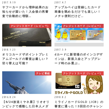
2017.9.19
2017.4.7
ヤフーカードから増枠結果のお
アップルペイは登録したカード
知らせが届いた！入会後の再審
画像を眺めるだけでも楽しい！
査で自動的に増額…
メチャ便利だけど…
クレジットカード（レビュー）
クレジットカード（レビュー）
2018.1.23
2017.3.9
オリコカードザポイントプレミ
dカードに新登場のポインコデザ
アムゴールドの審査は厳しい？
インは、新規入会とアップグレ
切り替えは可能？
ード時のみ選ぶ…
テレビ番組
クレジットカード（レビュー）
2016.8.24
2018.8.2
【8/24放送ミヤネ屋】リオオリ
ミライノカードGOLD（JCB）の
ンピックで感動した日本人メダ
審査に通った！3回目のチャレン