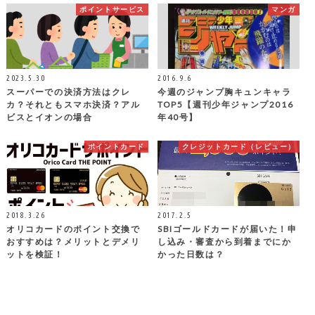
ポイントサービス
マンガ
2023.5.30
2016.9.6
スーパーでの決済方法はクレ
今週のジャンプ胸キュンキャラ
カ？それともスマホ決済？アル
TOP5【週刊少年ジャンプ2016
ビスとイオンの場合
年40号】
ポイントカード
クレジットカード（レビュー）
2018.3.26
2017.2.5
オリコカードのポイント交換で
SBIゴールドカードが届いた！申
おすすめは？メリットとデメリ
し込み・審査から到着までにか
ットを検証！
かった日数は？