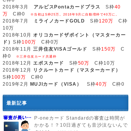
2018年3月
アルビスPontaカードプラス
S枠
40
万
C枠0
※当初はS枠25万。2018年9月に自動増枠で40万に。
2018年7月
ミライノカードGOLD
S枠
120万
C枠
10万
2018年10月
オリコカードザポイント（マスターカー
ド）
S枠
100万
C枠0万
2018年11月
三井住友VISAゴールド
S枠
150万
C
枠0
※三井住友カード共通枠
2018年12月
エポスカード
S枠
50万
C枠10万
2018年12月
リクルートカード（マスターカード）
S枠
100万
C枠0
2019年2月
MUJIカード（VISA）
S枠
40万
C枠0
最新記事
P-oneカード Standardの審査は時間が
かかる！？10日過ぎても音沙汰ないんで