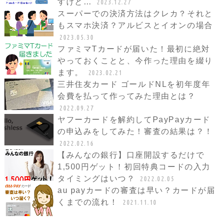
すけど…
2023.12.27
スーパーでの決済方法はクレカ？それと
もスマホ決済？アルビスとイオンの場合
2023.05.30
ファミマTカードが届いた！最初に絶対
やっておくことと、今作った理由を綴り
ます。
2023.02.21
三井住友カード ゴールドNLを初年度年
会費を払って作ってみた理由とは？
2022.09.27
ヤフーカードを解約してPayPayカード
の申込みをしてみた！審査の結果は？！
2022.02.16
【みんなの銀行】口座開設するだけで
1,500円ゲット！初回特典コードの入力
タイミングはいつ？
2022.02.05
au payカードの審査は早い？カードが届
くまでの流れ！
2021.11.10