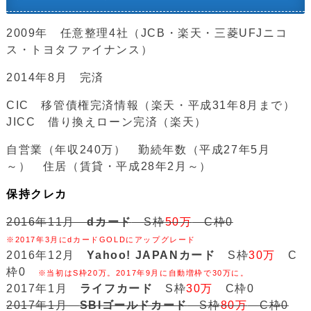
2009年 任意整理4社（JCB・楽天・三菱UFJニコ
ス・トヨタファイナンス）
2014年8月 完済
CIC 移管債権完済情報（楽天・平成31年8月まで）
JICC 借り換えローン完済（楽天）
自営業（年収240万） 勤続年数（平成27年5月
～） 住居（賃貸・平成28年2月～）
保持クレカ
2016年11月
dカード
S枠
50万
C枠0
※2017年3月にdカードGOLDにアップグレード
2016年12月
Yahoo! JAPANカード
S枠
30万
C
枠0
※当初はS枠20万。2017年9月に自動増枠で30万に。
2017年1月
ライフカード
S枠
30万
C枠0
2017年1月
SBIゴールドカード
S枠
80万
C枠0