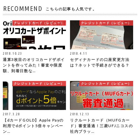
RECOMMEND
こちらの記事も人気です。
クレジットカード（レビュー）
クレジットカード（レビュー）
2018.10.23
2018.4.11
通算3枚目のオリコカードザポイ
セディナカードの口座変更方法
ントを作ってみた！審査や限度
は？ネットで手続きができる？
額、到着日数な…
クレジットカード（レビュー）
クレジットカード（レビュー）
2017.3.28
2018.12.13
【dカードGOLD】Apple Payの
リクルートカード（MUFGカー
利用でdポイント5倍キャンペー
ド）審査通過！三菱UFJニコスの
ン…
社内ブラッ…