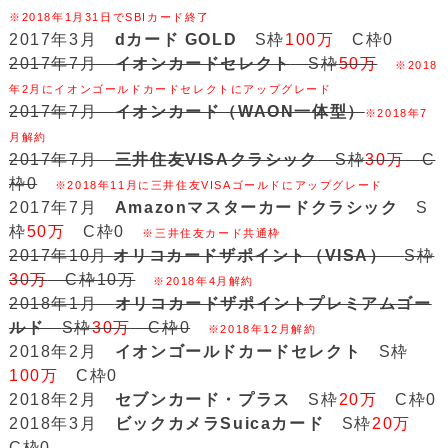
※2018年1月31日でSBIカード終了
2017年3月
dカード GOLD
S枠
100万
C枠0
2017年7月
イオンカードセレクト
S枠
50万
※2018
年2月にイオンゴールドカードセレクトにアップグレード
2017年7月
イオンカード（WAON一体型）
※2018年7
月解約
2017年7月
三井住友VISAクラシック
S枠
30万
C
枠0
※2018年11月に三井住友VISAゴールドにアップグレード
2017年7月
Amazonマスターカードクラシック
S
枠
50万
C枠0
※三井住友カード共通枠
2017年10月
オリコカードザポイント（VISA）
S枠
30万
C枠10万
※2018年4月解約
2018年1月
オリコカードザポイントプレミアムゴー
ルド
S枠
30万
C枠0
※2018年12月解約
2018年2月
イオンゴールドカードセレクト
S枠
100万
C枠0
2018年2月
セブンカード・プラス
S枠
20万
C枠0
2018年3月
ビックカメラSuicaカード
S枠
20万
C枠0