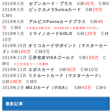
2018年2月
セブンカード・プラス
S枠
20万
C枠0
2018年3月
ビックカメラSuicaカード
S枠
20万
C枠0
2018年3月
アルビスPontaカードプラス
S枠
40
万
C枠0
※当初はS枠25万。2018年9月に自動増枠で40万に。
2018年7月
ミライノカードGOLD
S枠
120万
C枠
10万
2018年10月
オリコカードザポイント（マスターカー
ド）
S枠
100万
C枠0万
2018年11月
三井住友VISAゴールド
S枠
150万
C
枠0
※三井住友カード共通枠
2018年12月
エポスカード
S枠
50万
C枠10万
2018年12月
リクルートカード（マスターカード）
S枠
100万
C枠0
2019年2月
MUJIカード（VISA）
S枠
40万
C枠0
最新記事