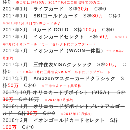
枠0
※当初はS枠20万。2017年9月に自動増枠で30万に。
2017年1月
ライフカード
S枠
30万
C枠0
2017年1月
SBIゴールドカード
S枠
80万
C枠0
※2018年1月31日でSBIカード終了
2017年3月
dカード GOLD
S枠
100万
C枠0
2017年7月
イオンカードセレクト
S枠
50万
※2018
年2月にイオンゴールドカードセレクトにアップグレード
2017年7月
イオンカード（WAON一体型）
※2018年7
月解約
2017年7月
三井住友VISAクラシック
S枠
30万
C
枠0
※2018年11月に三井住友VISAゴールドにアップグレード
2017年7月
Amazonマスターカードクラシック
S
枠
50万
C枠0
※三井住友カード共通枠
2017年10月
オリコカードザポイント（VISA）
S枠
30万
C枠10万
※2018年4月解約
2018年1月
オリコカードザポイントプレミアムゴー
ルド
S枠
30万
C枠0
※2018年12月解約
2018年2月
イオンゴールドカードセレクト
S枠
100万
C枠0