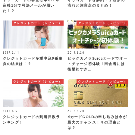
込後1分で可決メールが届い
流れと注意点のまとめ！
た！？
クレジットカード（レビュー）
クレジットカード（レビュー）
2017.2.11
2019.2.26
クレジットカード多重申込9番勝
ビックカメラSuicaカードでオー
負の結果は！？
トチャージ初体験！田舎者には
衝撃的すぎ…
クレジットカード（レビュー）
クレジットカード（レビュー）
2018.4.5
2017.3.20
クレジットカードの到着日数ラ
dカードGOLDの申し込みは今が
ンキング！
最大のチャンス！その理由と
は？