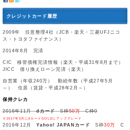
クレジットカード履歴
2009年 任意整理4社（JCB・楽天・三菱UFJニコ
ス・トヨタファイナンス）
2014年8月 完済
CIC 移管債権完済情報（楽天・平成31年8月まで）
JICC 借り換えローン完済（楽天）
自営業（年収240万） 勤続年数（平成27年5月
～） 住居（賃貸・平成28年2月～）
保持クレカ
2016年11月
dカード
S枠
50万
C枠0
※2017年3月にdカードGOLDにアップグレード
2016年12月
Yahoo! JAPANカード
S枠
30万
C