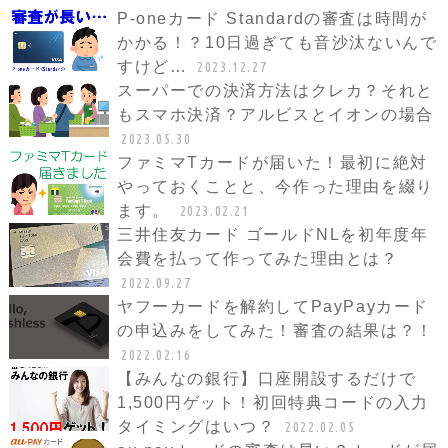
P-oneカード Standardの審査は時間が
かかる！？10日過ぎても音沙汰ないんで
すけど…
2023.12.27
スーパーでの決済方法はクレカ？それと
もスマホ決済？アルビスとイオンの場合
2023.05.30
ファミマTカードが届いた！最初に絶対
やっておくことと、今作った理由を綴り
ます。
2023.02.21
三井住友カード ゴールドNLを初年度年
会費を払って作ってみた理由とは？
2022.09.27
ヤフーカードを解約してPayPayカード
の申込みをしてみた！審査の結果は？！
2022.02.16
【みんなの銀行】口座開設するだけで
1,500円ゲット！初回特典コードの入力
タイミングはいつ？
2022.02.05