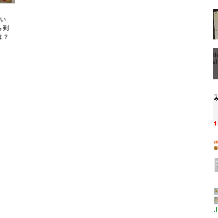
届い
ら到
は？