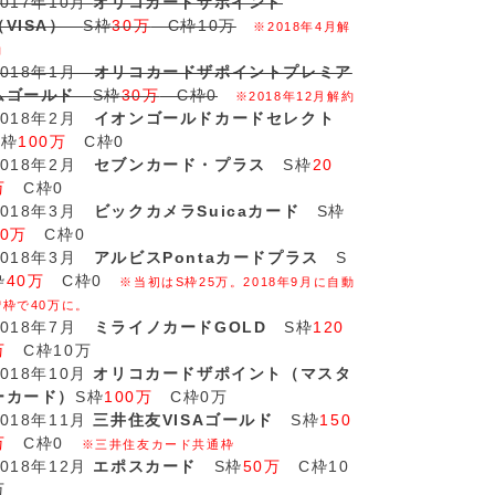
2017年10月
オリコカードザポイント
（VISA）
S枠
30万
C枠10万
※2018年4月解
約
2018年1月
オリコカードザポイントプレミア
ムゴールド
S枠
30万
C枠0
※2018年12月解約
2018年2月
イオンゴールドカードセレクト
S枠
100万
C枠0
2018年2月
セブンカード・プラス
S枠
20
万
C枠0
2018年3月
ビックカメラSuicaカード
S枠
20万
C枠0
2018年3月
アルビスPontaカードプラス
S
枠
40万
C枠0
※当初はS枠25万。2018年9月に自動
増枠で40万に。
2018年7月
ミライノカードGOLD
S枠
120
万
C枠10万
2018年10月
オリコカードザポイント（マスタ
ーカード）
S枠
100万
C枠0万
2018年11月
三井住友VISAゴールド
S枠
150
万
C枠0
※三井住友カード共通枠
2018年12月
エポスカード
S枠
50万
C枠10
万