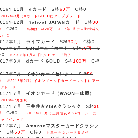
2016年11月
dカード
S枠
50万
C枠0
※2017年3月にdカードGOLDにアップグレード
2016年12月
Yahoo! JAPANカード
S枠
30
万
C枠0
※当初はS枠20万。2017年9月に自動増枠で
30万に。
2017年1月
ライフカード
S枠
30万
C枠0
2017年1月
SBIゴールドカード
S枠
80万
C
枠0
※2018年1月31日でSBIカード終了
2017年3月
dカード GOLD
S枠
100万
C枠
2017年7月
イオンカードセレクト
S枠
50
万
※2018年2月にイオンゴールドカードセレクトにアッ
プグレード
2017年7月
イオンカード（WAON一体型）
※2018年7月解約
2017年7月
三井住友VISAクラシック
S枠
30
万
C枠0
※2018年11月に三井住友VISAゴールドに
アップグレード
2017年7月
Amazonマスターカードクラシッ
ク
S枠
50万
C枠0
※三井住友カード共通枠