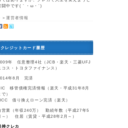
奮闘中です(｀・ω・´)ゞ
＞＞
運営者情報
クレジットカード履歴
2009年 任意整理4社（JCB・楽天・三菱UFJ
ニコス・トヨタファイナンス）
2014年8月 完済
CIC 移管債権完済情報（楽天・平成31年8月
まで）
JICC 借り換えローン完済（楽天）
自営業（年収240万） 勤続年数（平成27年5
月～） 住居（賃貸・平成28年2月～）
保持クレカ