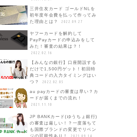
三井住友カード ゴールドNLを
初年度年会費を払って作ってみ
た理由とは？
2022.09.27
ヤフーカードを解約して
PayPayカードの申込みをして
みた！審査の結果は？！
2022.02.16
【みんなの銀行】口座開設する
だけで1,500円ゲット！初回特
典コードの入力タイミングはい
つ？
2022.02.05
au payカードの審査は早い？カ
ードが届くまでの流れ！
2021.11.10
JP BANKカード(ゆうちょ銀行)
の審査は厳しい！？一度落ちて
も国際ブランドの変更でリベン
ジの可能性あり！
2021.09.14