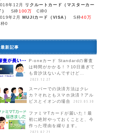
2018年12月
リクルートカード（マスターカー
ド）
S枠
100万
C枠0
2019年2月
MUJIカード（VISA）
S枠
40万
C枠0
最新記事
P-oneカード Standardの審査
は時間がかかる！？10日過ぎて
も音沙汰ないんですけど…
2023.12.27
スーパーでの決済方法はクレ
カ？それともスマホ決済？アル
ビスとイオンの場合
2023.05.30
ファミマTカードが届いた！最
初に絶対やっておくことと、今
作った理由を綴ります。
2023.02.21