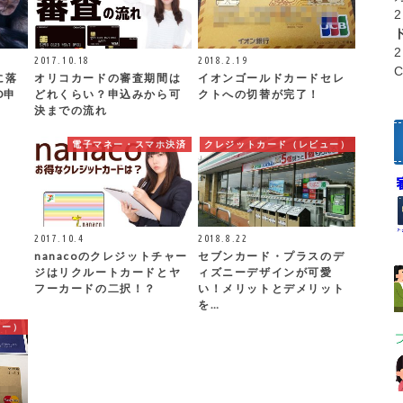
2017.10.18
2018.2.19
に落
オリコカードの審査期間は
イオンゴールドカードセレ
D申
どれくらい？申込みから可
クトへの切替が完了！
決までの流れ
電子マネー・スマホ決済
クレジットカード（レビュー）
2017.10.4
2018.8.22
nanacoのクレジットチャー
セブンカード・プラスのデ
ジはリクルートカードとヤ
ィズニーデザインが可愛
フーカードの二択！？
い！メリットとデメリット
を…
ュー）