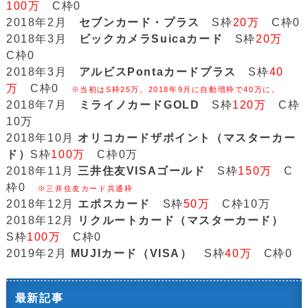
100万
C枠0
2018年2月
セブンカード・プラス
S枠
20万
C枠0
2018年3月
ビックカメラSuicaカード
S枠
20万
C枠0
2018年3月
アルビスPontaカードプラス
S枠
40
万
C枠0
※当初はS枠25万。2018年9月に自動増枠で40万に。
2018年7月
ミライノカードGOLD
S枠
120万
C枠
10万
2018年10月
オリコカードザポイント（マスターカー
ド）
S枠
100万
C枠0万
2018年11月
三井住友VISAゴールド
S枠
150万
C
枠0
※三井住友カード共通枠
2018年12月
エポスカード
S枠
50万
C枠10万
2018年12月
リクルートカード（マスターカード）
S枠
100万
C枠0
2019年2月
MUJIカード（VISA）
S枠
40万
C枠0
最新記事