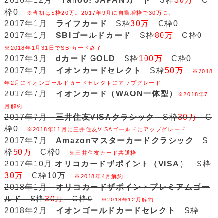
2016年12月
Yahoo! JAPANカード
S枠
30万
C
枠0
※当初はS枠20万。2017年9月に自動増枠で30万に。
2017年1月
ライフカード
S枠
30万
C枠0
2017年1月
SBIゴールドカード
S枠
80万
C枠0
※2018年1月31日でSBIカード終了
2017年3月
dカード GOLD
S枠
100万
C枠0
2017年7月
イオンカードセレクト
S枠
50万
※2018
年2月にイオンゴールドカードセレクトにアップグレード
2017年7月
イオンカード（WAON一体型）
※2018年7
月解約
2017年7月
三井住友VISAクラシック
S枠
30万
C
枠0
※2018年11月に三井住友VISAゴールドにアップグレード
2017年7月
Amazonマスターカードクラシック
S
枠
50万
C枠0
※三井住友カード共通枠
2017年10月
オリコカードザポイント（VISA）
S枠
30万
C枠10万
※2018年4月解約
2018年1月
オリコカードザポイントプレミアムゴー
ルド
S枠
30万
C枠0
※2018年12月解約
2018年2月
イオンゴールドカードセレクト
S枠