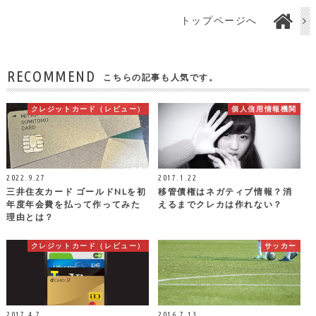
トップページへ
RECOMMEND
こちらの記事も人気です。
クレジットカード（レビュー）
個人信用情報機関
2022.9.27
2017.1.22
三井住友カード ゴールドNLを初
移管債権はネガティブ情報？消
年度年会費を払って作ってみた
えるまでクレカは作れない？
理由とは？
クレジットカード（レビュー）
サッカー
2017.4.7
2016.7.13