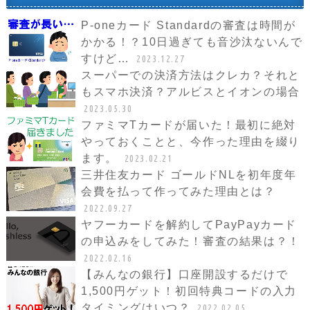
P-oneカード Standardの審査は時間が
かかる！？10日過ぎても音沙汰ないんで
すけど…
2023.12.27
スーパーでの決済方法はクレカ？それと
もスマホ決済？アルビスとイオンの場合
2023.05.30
ファミマTカードが届いた！最初に絶対
やっておくことと、今作った理由を綴り
ます。
2023.02.21
三井住友カード ゴールドNLを初年度年
会費を払って作ってみた理由とは？
2022.09.27
ヤフーカードを解約してPayPayカード
の申込みをしてみた！審査の結果は？！
2022.02.16
【みんなの銀行】口座開設するだけで
1,500円ゲット！初回特典コードの入力
タイミングはいつ？
2022.02.05