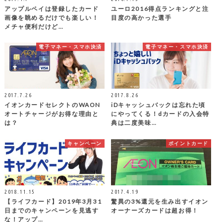
アップルペイは登録したカード
ユーロ2016得点ランキングと注
画像を眺めるだけでも楽しい！
目度の高かった選手
メチャ便利だけど…
電子マネー・スマホ決済
電子マネー・スマホ決済
2017.7.26
2017.8.26
イオンカードセレクトのWAON
iDキャッシュバックは忘れた頃
オートチャージがお得な理由と
にやってくる！dカードの入会特
は？
典は二度美味…
キャンペーン
ポイントカード
2018.11.15
2017.4.19
【ライフカード】2019年3月31
驚異の3%還元を生み出すイオン
日までのキャンペーンを見逃す
オーナーズカードは超お得！
な！アップ…