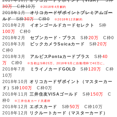
2017年10月
オリコカードザポイント（VISA）
S枠
30万
C枠10万
※2018年4月解約
2018年1月
オリコカードザポイントプレミアムゴー
ルド
S枠
30万
C枠0
※2018年12月解約
2018年2月
イオンゴールドカードセレクト
S枠
100万
C枠0
2018年2月
セブンカード・プラス
S枠
20万
C枠0
2018年3月
ビックカメラSuicaカード
S枠
20万
C枠0
2018年3月
アルビスPontaカードプラス
S枠
40
万
C枠0
※当初はS枠25万。2018年9月に自動増枠で40万に。
2018年7月
ミライノカードGOLD
S枠
120万
C枠
10万
2018年10月
オリコカードザポイント（マスターカー
ド）
S枠
100万
C枠0万
2018年11月
三井住友VISAゴールド
S枠
150万
C
枠0
※三井住友カード共通枠
2018年12月
エポスカード
S枠
50万
C枠10万
2018年12月
リクルートカード（マスターカード）