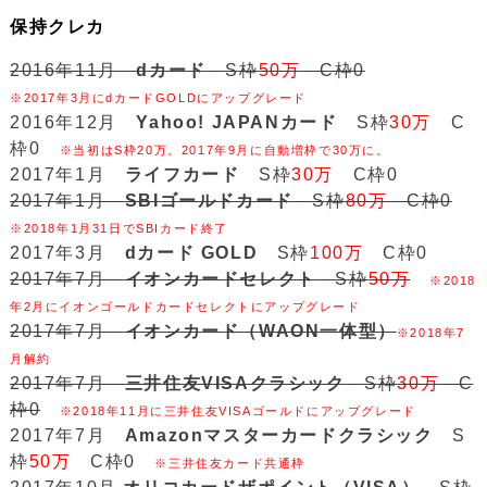
保持クレカ
2016年11月
dカード
S枠
50万
C枠0
※2017年3月にdカードGOLDにアップグレード
2016年12月
Yahoo! JAPANカード
S枠
30万
C
枠0
※当初はS枠20万。2017年9月に自動増枠で30万に。
2017年1月
ライフカード
S枠
30万
C枠0
2017年1月
SBIゴールドカード
S枠
80万
C枠0
※2018年1月31日でSBIカード終了
2017年3月
dカード GOLD
S枠
100万
C枠0
2017年7月
イオンカードセレクト
S枠
50万
※2018
年2月にイオンゴールドカードセレクトにアップグレード
2017年7月
イオンカード（WAON一体型）
※2018年7
月解約
2017年7月
三井住友VISAクラシック
S枠
30万
C
枠0
※2018年11月に三井住友VISAゴールドにアップグレード
2017年7月
Amazonマスターカードクラシック
S
枠
50万
C枠0
※三井住友カード共通枠