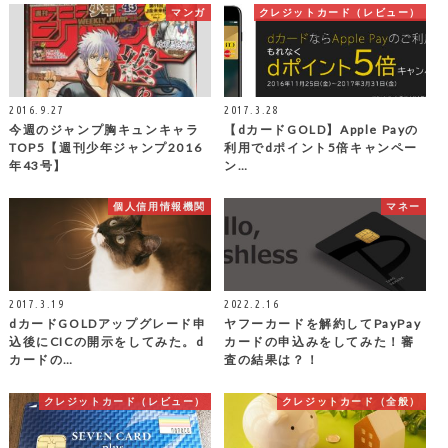
マンガ
クレジットカード（レビュー）
2016.9.27
2017.3.28
今週のジャンプ胸キュンキャラ
【dカードGOLD】Apple Payの
TOP5【週刊少年ジャンプ2016
利用でdポイント5倍キャンペー
年43号】
ン…
個人信用情報機関
マネー
2017.3.19
2022.2.16
dカードGOLDアップグレード申
ヤフーカードを解約してPayPay
込後にCICの開示をしてみた。d
カードの申込みをしてみた！審
カードの…
査の結果は？！
クレジットカード（レビュー）
クレジットカード（全般）