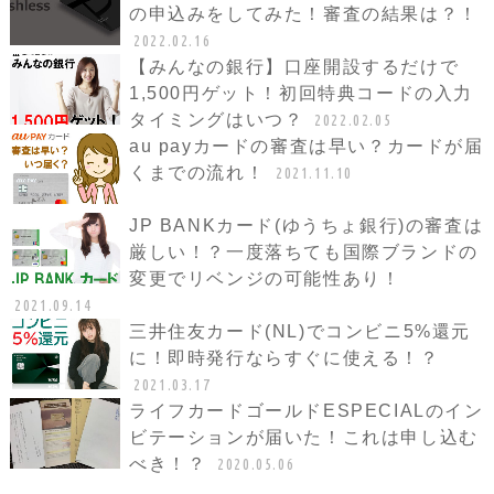
の申込みをしてみた！審査の結果は？！
2022.02.16
【みんなの銀行】口座開設するだけで
1,500円ゲット！初回特典コードの入力
タイミングはいつ？
2022.02.05
au payカードの審査は早い？カードが届
くまでの流れ！
2021.11.10
JP BANKカード(ゆうちょ銀行)の審査は
厳しい！？一度落ちても国際ブランドの
変更でリベンジの可能性あり！
2021.09.14
三井住友カード(NL)でコンビニ5%還元
に！即時発行ならすぐに使える！？
2021.03.17
ライフカードゴールドESPECIALのイン
ビテーションが届いた！これは申し込む
べき！？
2020.05.06