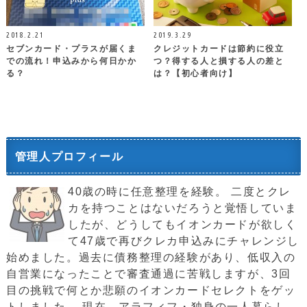
2018.2.21
2019.3.29
セブンカード・プラスが届くま
クレジットカードは節約に役立
での流れ！申込みから何日かか
つ？得する人と損する人の差と
る？
は？【初心者向け】
管理人プロフィール
40歳の時に任意整理を経験。 二度とクレ
カを持つことはないだろうと覚悟していま
したが、どうしてもイオンカードが欲しく
て47歳で再びクレカ申込みにチャレンジし
始めました。過去に債務整理の経験があり、低収入の
自営業になったことで審査通過に苦戦しますが、3回
目の挑戦で何とか悲願のイオンカードセレクトをゲッ
トしました。 現在、アラフィフ・独身の一人暮らし。