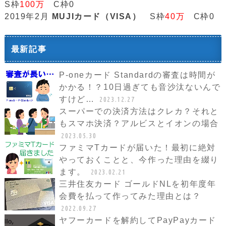
S枠
100万
C枠0
2019年2月
MUJIカード（VISA）
S枠
40万
C枠0
最新記事
P-oneカード Standardの審査は時間が
かかる！？10日過ぎても音沙汰ないんで
すけど…
2023.12.27
スーパーでの決済方法はクレカ？それと
もスマホ決済？アルビスとイオンの場合
2023.05.30
ファミマTカードが届いた！最初に絶対
やっておくことと、今作った理由を綴り
ます。
2023.02.21
三井住友カード ゴールドNLを初年度年
会費を払って作ってみた理由とは？
2022.09.27
ヤフーカードを解約してPayPayカード