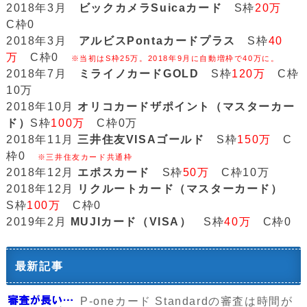
2018年3月
ビックカメラSuicaカード
S枠
20万
C枠0
2018年3月
アルビスPontaカードプラス
S枠
40
万
C枠0
※当初はS枠25万。2018年9月に自動増枠で40万に。
2018年7月
ミライノカードGOLD
S枠
120万
C枠
10万
2018年10月
オリコカードザポイント（マスターカー
ド）
S枠
100万
C枠0万
2018年11月
三井住友VISAゴールド
S枠
150万
C
枠0
※三井住友カード共通枠
2018年12月
エポスカード
S枠
50万
C枠10万
2018年12月
リクルートカード（マスターカード）
S枠
100万
C枠0
2019年2月
MUJIカード（VISA）
S枠
40万
C枠0
最新記事
P-oneカード Standardの審査は時間が