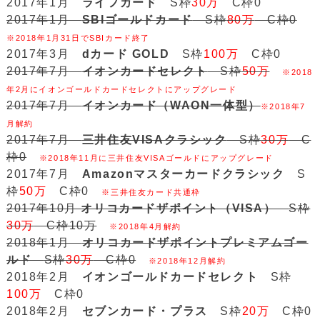
2017年1月
ライフカード
S枠
30万
C枠0
2017年1月
SBIゴールドカード
S枠
80万
C枠0
※2018年1月31日でSBIカード終了
2017年3月
dカード GOLD
S枠
100万
C枠0
2017年7月
イオンカードセレクト
S枠
50万
※2018
年2月にイオンゴールドカードセレクトにアップグレード
2017年7月
イオンカード（WAON一体型）
※2018年7
月解約
2017年7月
三井住友VISAクラシック
S枠
30万
C
枠0
※2018年11月に三井住友VISAゴールドにアップグレード
2017年7月
Amazonマスターカードクラシック
S
枠
50万
C枠0
※三井住友カード共通枠
2017年10月
オリコカードザポイント（VISA）
S枠
30万
C枠10万
※2018年4月解約
2018年1月
オリコカードザポイントプレミアムゴー
ルド
S枠
30万
C枠0
※2018年12月解約
2018年2月
イオンゴールドカードセレクト
S枠
100万
C枠0
2018年2月
セブンカード・プラス
S枠
20万
C枠0