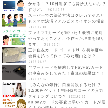
かかる！？10日過ぎても音沙汰ないんで
すけど…
2023.12.27
スーパーでの決済方法はクレカ？それと
もスマホ決済？アルビスとイオンの場合
2023.05.30
ファミマTカードが届いた！最初に絶対
やっておくことと、今作った理由を綴り
ます。
2023.02.21
三井住友カード ゴールドNLを初年度年
会費を払って作ってみた理由とは？
2022.09.27
ヤフーカードを解約してPayPayカード
の申込みをしてみた！審査の結果は？！
2022.02.16
【みんなの銀行】口座開設するだけで
1,500円ゲット！初回特典コードの入力
タイミングはいつ？
2022.02.05
au payカードの審査は早い？カードが届
くまでの流れ！