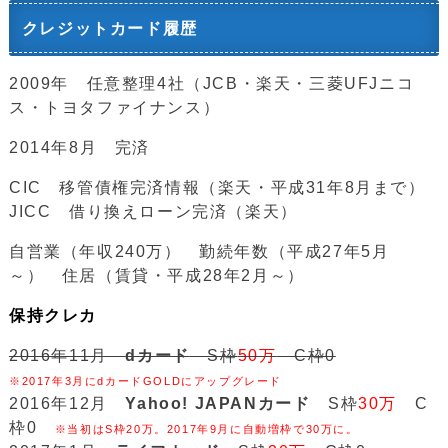
クレジットカード履歴
2009年 任意整理4社（JCB・楽天・三菱UFJニコ
ス・トヨタファイナンス）
2014年8月 完済
CIC 移管債権完済情報（楽天・平成31年8月まで）
JICC 借り換えローン完済（楽天）
自営業（年収240万） 勤続年数（平成27年5月
～） 住居（賃貸・平成28年2月～）
保持クレカ
2016年11月
dカード
S枠
50万
C枠0
※2017年3月にdカードGOLDにアップグレード
2016年12月
Yahoo! JAPANカード
S枠
30万
C
枠0
※当初はS枠20万。2017年9月に自動増枠で30万に。