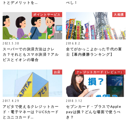
トとデメリットを…
べし！
ポイントサービス
大相撲
2023.5.30
2016.8.2
スーパーでの決済方法はクレ
全てがかっこよかった千代の富
カ？それともスマホ決済？アル
士【幕内優勝ランキング】
ビスとイオンの場合
お店
クレジットカード（レビュー）
2017.4.29
2018.3.12
アピタで使えるクレジットカー
セブンカード・プラスでApple
ド・電子マネーは？UCSカード
payは損？どんな場面で使うべ
とユニコカード…
き？